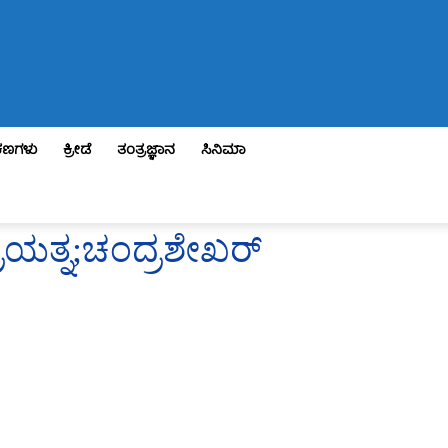
ಣಗಳು
ಕ್ರೀಡೆ
ತಂತ್ರಜ್ಞಾನ
ಸಿನಿಮಾ
್ರಯತ್ನ;ಚಂದ್ರಶೇಖರ್