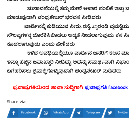
ಜನರ ಋಣ ತೀರಿಸಲು ಪ್ರಯತ್ನ
ಚುನಾವಣೆಯಲ್ಲಿ ತಮ್ಮ ಮೇಲೆ ಅಪಾರ ನಂಬಿಕೆ ಇಟ್ಟು ಜನರು ಗೆಲ್
ಮಾಡುವುದಾಗಿ ಚಂದ್ರಶೇಖರ್ ಭರವಸೆ ನೀಡಿದರು
ವಾರ್ಡಿನಲ್ಲಿ ಕುಡಿಯುವ ನೀರು, ರಸ್ತೆ, Z್ಪರಂಡಿ ವ್ಯವಸ್ಥ
ಸೌಲಬ್ಯಗಳನ್ನ ದೊರೆಕಿಸಿಕೊಡಲು ಅದ್ಯತೆ ನೀಡಲಾಗುವುದು. ಕಸ ನಿರ್ವ
ಕೊಡಲಾಗುವುದು ಎಂದು ಹೇಳಿದರು
ಕಳೆದ ಅವಧಿಯಲ್ಲಿಯೂ ವಾರ್ಡಿನ ಜನರಿಗೆ ಕೆಲಸ ಮಾಡಿಕೊಟ
ಇನ್ನೂ ಹೆಚ್ಚಿನ ಜವಾಬ್ದಾರಿ ನೀಡಿದ್ದು, ಅದನ್ನು ಸಮರ್ಥವಾಗಿ ನಿಭಾ
ಬಗೆಹರಿಸಲು ಕ್ರಮಕೈಗೊಳ್ಳುವುದಾಗಿ ಚಂದ್ರಶೇಖರ್ ನುಡಿದರು
ಪ್ರಜಾಪ್ರಗತಿಯಿಂದ ತಾಜಾ ಸುದ್ದಿಗಾಗಿ
ಪ್ರಜಾಪ್ರಗತಿ facebook
Share via:
Facebook
WhatsApp
Telegram
Twitter