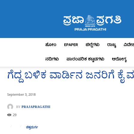
Praja
Pragathi
ಹೋಂ
EPAPER
ಜಿಲ್ಲೆಗಳು
ರಾಜ್ಯ
ವಿದೇ
ನದಿಗಳು
ಪಾರಂಪರಿಕ ಕಟ್ಟಡಗಳು
ಆರೋಗ್ಯ
ಗೆದ್ದ ಬಳಿಕ ವಾರ್ಡಿನ ಜನರಿಗೆ 
September 3, 2018
BY
PRAJAPRAGATHI
29
ಚಿತ್ರದುರ್ಗ