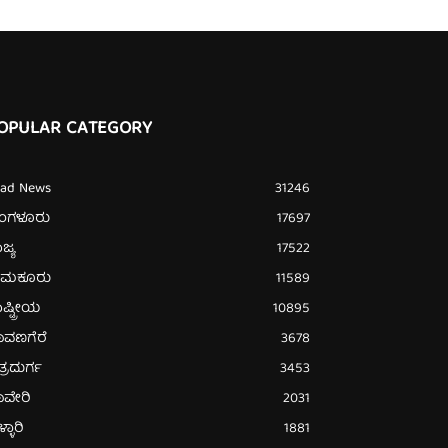
OPULAR CATEGORY
ead News
31246
ೆಂಗಳೂರು
17697
ಜ್ಯ
17522
ುಮಕೂರು
11589
ಷ್ಟ್ರೀಯ
10895
ಾವಣಗೆರೆ
3678
ತ್ರದುರ್ಗ
3453
ಾವೇರಿ
2031
್ಳಾರಿ
1881