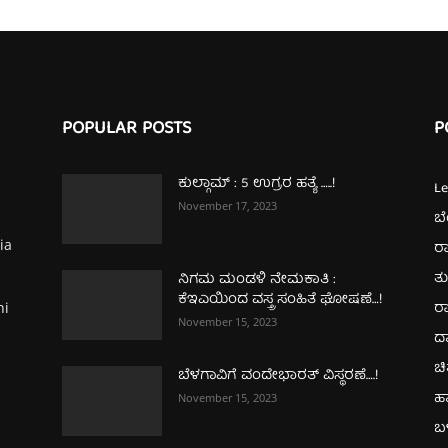
POPULAR POSTS
P
ಕುಲ್ಗಾಮ್‌ : 5 ಉಗ್ರರ ಹತ್ಯೆ …..!
L
November 17, 2023
ಬ
ia
ರಾ
ತ
ನಿಗಮ ಮಂಡಳಿ ನೇಮಕಾತಿ :
ಕೆಇಎಯಿಂದ ವಸ್ತ್ರ ಸಂಹಿತೆ ಘೋಷಣೆ…!
ರಾ
hi
November 15, 2023
ದ
ಚಿ
ಬೆಳಗಾವಿಗೆ ವಂದೇಭಾರತ್‌ ವಿಸ್ಥರಣೆ….!
ಹ
November 15, 2023
ಬಳ