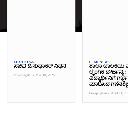
LEAD NEWS
LEAD NEWS
ಸಚಿವ ಡಿ.ಸುಧಾಕರ್ ನಿಧನ
ಶಾಲಾ ಬಾಲಕಿಯ 
ಲೈಂಗಿಕ ದೌರ್ಜನ್ಯ :
Prajapragathi
-
May 10, 2026
ವಿದ್ಯಾರ್ಥಿನಿಗೆ ಗರ
ಮಾಡಿಸಿದ ಗಣಿತಶಿಕ್ಷ
Prajapragathi
-
April 11, 20