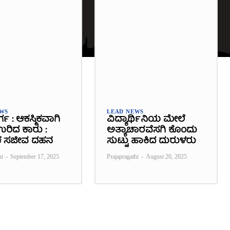
EWS
LEAD NEWS
ರ್ಗ : ಆಕಸ್ಮಿಕವಾಗಿ
ವಿದ್ಯಾರ್ಥಿನಿಯ ಮೇಲೆ
 ಉರಿದ ಕಾರು :
ಅತ್ಯಾಚಾರವೆಸಗಿ ಕೊಂದು
 ಸಜೀವ ದಹನ
ಸುಟ್ಟು ಹಾಕಿದ ದುರುಳರು
hi
-
September 17, 2025
Prajapragathi
-
August 20, 2025