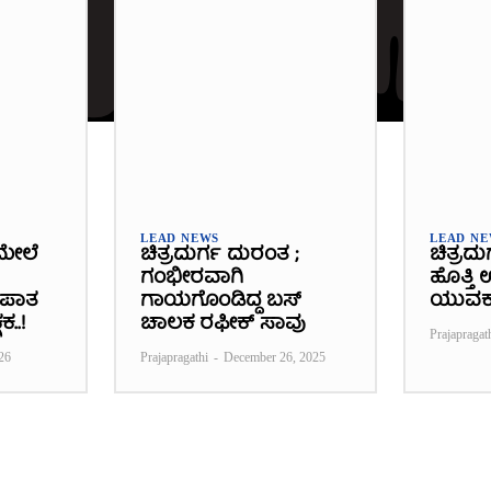
LEAD NEWS
LEAD N
ಮೇಲೆ
ಚಿತ್ರದುರ್ಗ ದುರಂತ ;
ಚಿತ್ರದು
ಗಂಭೀರವಾಗಿ
ಹೊತ್ತಿ
್ಭಪಾತ
ಗಾಯಗೊಂಡಿದ್ದ ಬಸ್‌
ಯುವಕ
ಕ..!
ಚಾಲಕ ರಫೀಕ್‌ ಸಾವು
Prajapragat
26
Prajapragathi
-
December 26, 2025