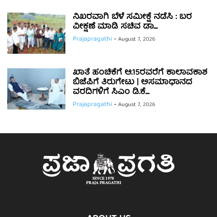
ನಿಖರವಾಗಿ ಬೆಳೆ ಸಮೀಕ್ಷೆ ನಡೆಸಿ : ಬರ
ವೀಕ್ಷಣೆ ಮಾಡಿ ಸಚಿವ ಡಾ....
Prajapragathi
-
August 7, 2026
ಖಾತೆ ಹಂಚಿಕೆಗೆ ಆ.15ರವರೆಗೆ ಕಾಲಾವಕಾಶ
ಬಿಜೆಪಿಗೆ ತಿರುಗೇಟು | ಅಸಮಾಧಾನದ
ವರದಿಗಳಿಗೆ ಸಿಎಂ ಡಿ.ಕೆ....
Prajapragathi
-
August 7, 2026