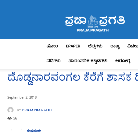
Praja
Pragathi
ಹೋಂ
EPAPER
ಜಿಲ್ಲೆಗಳು
ರಾಜ್ಯ
ವಿದೇ
ನದಿಗಳು
ಪಾರಂಪರಿಕ ಕಟ್ಟಡಗಳು
ಆರೋಗ್ಯ
ದೊಡ್ಡನಾರವಂಗಲ ಕೆರೆಗೆ ಶಾಸಕ ಡ
September 2, 2018
BY
PRAJAPRAGATHI
56
ತುಮಕೂರು