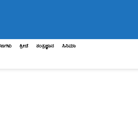
ಣಗಳು
ಕ್ರೀಡೆ
ತಂತ್ರಜ್ಞಾನ
ಸಿನಿಮಾ