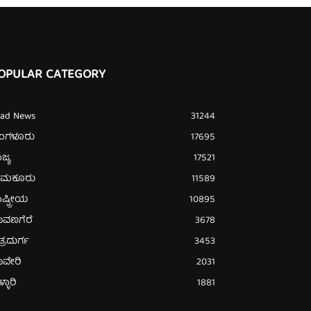
OPULAR CATEGORY
ead News
31244
ೆಂಗಳೂರು
17695
ಜ್ಯ
17521
ುಮಕೂರು
11589
ಷ್ಟ್ರೀಯ
10895
ಾವಣಗೆರೆ
3678
ತ್ರದುರ್ಗ
3453
ಾವೇರಿ
2031
್ಳಾರಿ
1881