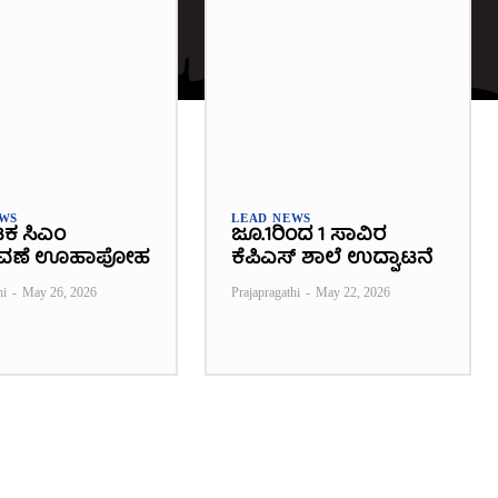
EWS
LEAD NEWS
ಟಕ ಸಿಎಂ
ಜೂ.1ರಿಂದ 1 ಸಾವಿರ
ವಣೆ ಊಹಾಪೋಹ
ಕೆಪಿಎಸ್ ಶಾಲೆ ಉದ್ಘಾಟನೆ
hi
-
May 26, 2026
Prajapragathi
-
May 22, 2026