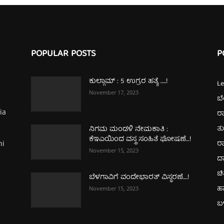
POPULAR POSTS
P
ಕುಲ್ಗಾಮ್‌ : 5 ಉಗ್ರರ ಹತ್ಯೆ …..!
L
November 17, 2023
ಬ
ia
ರಾ
ತ
ನಿಗಮ ಮಂಡಳಿ ನೇಮಕಾತಿ :
ಕೆಇಎಯಿಂದ ವಸ್ತ್ರ ಸಂಹಿತೆ ಘೋಷಣೆ…!
ರಾ
hi
November 15, 2023
ದ
ಚಿ
ಬೆಳಗಾವಿಗೆ ವಂದೇಭಾರತ್‌ ವಿಸ್ಥರಣೆ….!
ಹ
November 15, 2023
ಬಳ