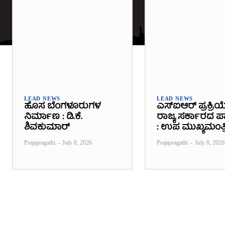
LEAD NEWS
LEAD NEWS
ಹೊಸ ಬೆಂಗಳೂರುಗಳ
ಎಸ್‌ಐಆರ್ ಪ್ರಕ್ರಿಯ
ನಿರ್ಮಾಣ : ಡಿ.ಕೆ.
ರಾಜ್ಯ ಸರ್ಕಾರದ ಪಾತ
ಶಿವಕುಮಾರ್
: ಉಪ ಮುಖ್ಯಮಂತ್ರ
Prajapragathi
-
July 8, 2026
Prajapragathi
-
July 8, 2026