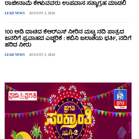
ರಾಜೀನಾಮೆ ಕೇಳುವವರು ಉಪವಾಸ ಸತ್ಯಾಗ್ರಹ ಮಾಡಲಿ
LEAD NEWS
AUGUST 3, 2026
100 ಅಡಿ ದಾಟಿದ ಕೆಆರ್‌ಎಸ್ ನೀರಿನ ಮಟ್ಟ ನದಿ ಪಾತ್ರದ
ಜನರಿಗೆ ಪ್ರವಾಹದ ಎಚ್ಚರಿಕೆ : ಕಬಿನಿ ಜಲಾಶಯ ಭರ್ತಿ, ನದಿಗೆ
ಹರಿದ ನೀರು
LEAD NEWS
AUGUST 3, 2026