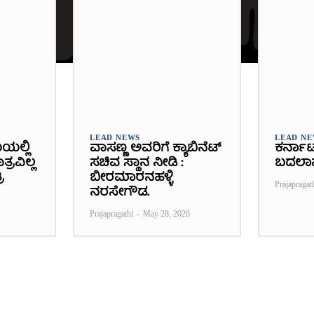
LEAD NEWS
LEAD N
ೆಯಲ್ಲಿ
ವಾಸಣ್ಣ ಅವರಿಗೆ ಕ್ಯಾಬಿನೆಟ್
ಕರ್ನಾ
್ರವಿಲ್ಲ
ಸಚಿವ ಸ್ಥಾನ ನೀಡಿ :
ಬದಲಾ
ಿ
ಬೀರಮಾರನಹಳ್ಳಿ
Prajapragat
ನರಸೇಗೌಡ.
Prajapragathi
-
May 28, 2026