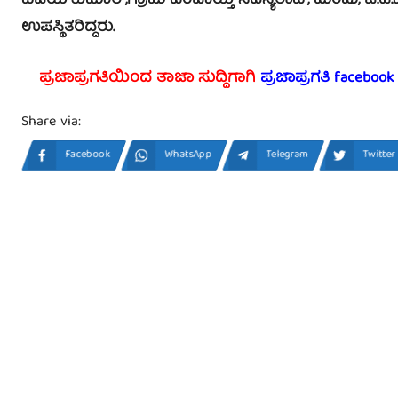
ವಿಜಯ್‍ಕುಮಾರ್,ಗ್ರಾಮ ಪಂಚಾಯ್ತಿ ಸದಸ್ಯರಾವ್, ಮಂಜು, ಜೆ.ಡ
ಉಪಸ್ಥಿತರಿದ್ದರು.
ಪ್ರಜಾಪ್ರಗತಿಯಿಂದ ತಾಜಾ ಸುದ್ದಿಗಾಗಿ
ಪ್ರಜಾಪ್ರಗತಿ facebook
Share via:
Facebook
WhatsApp
Telegram
Twitter