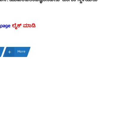
ಿ.ಎಸ್. ಮುಖಂಡರಾದಜ್ಞಾನದೇವ್ ಹಾಗೂ ಸ್ಥಳಿಯರು
 page
ಲೈಕ್ ಮಾಡಿ
More