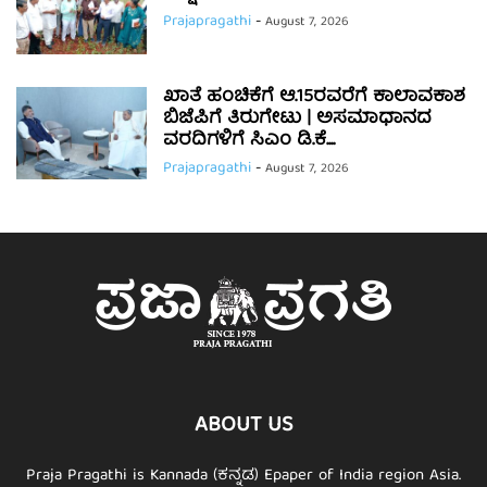
Prajapragathi
-
August 7, 2026
ಖಾತೆ ಹಂಚಿಕೆಗೆ ಆ.15ರವರೆಗೆ ಕಾಲಾವಕಾಶ
ಬಿಜೆಪಿಗೆ ತಿರುಗೇಟು | ಅಸಮಾಧಾನದ
ವರದಿಗಳಿಗೆ ಸಿಎಂ ಡಿ.ಕೆ....
Prajapragathi
-
August 7, 2026
ABOUT US
Praja Pragathi is Kannada (ಕನ್ನಡ) Epaper of India region Asia.