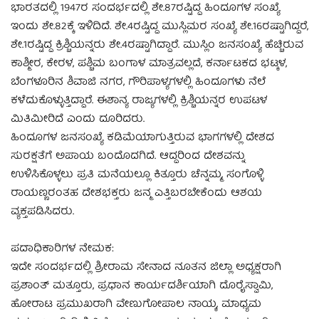
ಭಾರತದಲ್ಲಿ 1947ರ ಸಂದರ್ಭದಲ್ಲಿ ಶೇ.87ರಷ್ಟಿದ್ದ ಹಿಂದೂಗಳ ಸಂಖ್ಯೆ
ಇಂದು ಶೇ.82ಕ್ಕೆ ಇಳಿದಿದೆ. ಶೇ.4ರಷ್ಟಿದ್ದ ಮುಸ್ಲಿಮರ ಸಂಖ್ಯೆ ಶೇ.16ರಷ್ಟಾಗಿದ್ದರೆ,
ಶೇ.1ರಷ್ಟಿದ್ದ ಕ್ರಿಶ್ಚಿಯನ್ನರು ಶೇ.4ರಷ್ಟಾಗಿದ್ದಾರೆ. ಮುಸ್ಲಿಂ ಜನಸಂಖ್ಯೆ ಹೆಚ್ಚಿರುವ
ಕಾಶ್ಮೀರ, ಕೇರಳ, ಪಶ್ಚಿಮ ಬಂಗಾಳ ಮಾತ್ರವಲ್ಲದೆ, ಕರ್ನಾಟಕದ ಭಟ್ಕಳ,
ಬೆಂಗಳೂರಿನ ಶಿವಾಜಿ ನಗರ, ಗೌರಿಪಾಳ್ಯಗಳಲ್ಲಿ ಹಿಂದೂಗಳು ನೆಲೆ
ಕಳೆದುಕೊಳ್ಳುತ್ತಿದ್ದಾರೆ. ಈಶಾನ್ಯ ರಾಜ್ಯಗಳಲ್ಲಿ ಕ್ರಿಶ್ಚಿಯನ್ನರ ಉಪಟಳ
ಮಿತಿಮೀರಿದೆ ಎಂದು ದೂರಿದರು.
ಹಿಂದೂಗಳ ಜನಸಂಖ್ಯೆ ಕಡಿಮೆಯಾಗುತ್ತಿರುವ ಭಾಗಗಳಲ್ಲಿ ದೇಶದ
ಸುರಕ್ಷತೆಗೆ ಅಪಾಯ ಬಂದೊದಗಿದೆ. ಆದ್ದರಿಂದ ದೇಶವನ್ನು
ಉಳಿಸಿಕೊಳ್ಳಲು ಪ್ರತಿ ಮನೆಯಲ್ಲೂ ಕಿತ್ತೂರು ಚೆನ್ನಮ್ಮ, ಸಂಗೊಳ್ಳಿ
ರಾಯಣ್ಣರಂತಹ ದೇಶಭಕ್ತರು ಜನ್ಮ ಎತ್ತಿಬರಬೇಕೆಂದು ಆಶಯ
ವ್ಯಕ್ತಪಡಿಸಿದರು.
ಪದಾಧಿಕಾರಿಗಳ ನೇಮಕ:
ಇದೇ ಸಂದರ್ಭದಲ್ಲಿ ಶ್ರೀರಾಮ ಸೇನಾದ ನೂತನ ಜಿಲ್ಲಾ ಅಧ್ಯಕ್ಷರಾಗಿ
ಪ್ರಶಾಂತ್ ಮತ್ತೂರು, ಪ್ರಧಾನ ಕಾರ್ಯದರ್ಶಿಯಾಗಿ ದೊರೈಸ್ವಾಮಿ,
ಹೋರಾಟ ಪ್ರಮುಖರಾಗಿ ವೇಣುಗೋಪಾಲ ನಾಯ್ಕ, ಮಾಧ್ಯಮ