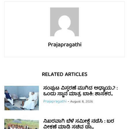
Prajapragathi
RELATED ARTICLES
ಸಂಪುಟ ವಿಸ್ತರಣೆ ಮುಗಿದ ಅಧ್ಯಾಯ..? :
ಒಂದು ಸ್ಥಾನ ಮಾತ್ರ ಬಾಕಿ: ಶಾಸಕರ...
Prajapragathi
-
August 8, 2026
ನಿಖರವಾಗಿ ಬೆಳೆ ಸಮೀಕ್ಷೆ ನಡೆಸಿ : ಬರ
ವೀಕ್ಷಣೆ ಮಾಡಿ ಸಚಿವ ಡಾ....