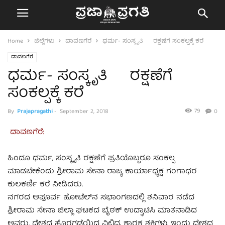
Home
ಜಿಲ್ಲೆಗಳು
ದಾವಣಗೆರೆ
ಧರ್ಮ- ಸಂಸ್ಕೃತಿ ರಕ್ಷಣೆಗೆ ಸಂಕಲ್ಪಕ್ಕೆ ಕರೆ
ದಾವಣಗೆರೆ
ಧರ್ಮ- ಸಂಸ್ಕೃತಿ ರಕ್ಷಣೆಗೆ
ಸಂಕಲ್ಪಕ್ಕೆ ಕರೆ
79
By
Prajapragathi
-
September 2, 2018
0
ದಾವಣಗೆರೆ:
ಹಿಂದೂ ಧರ್ಮ, ಸಂಸ್ಕೃತಿ ರಕ್ಷಣೆಗೆ ಪ್ರತಿಯೊಬ್ಬರೂ ಸಂಕಲ್ಪ
ಮಾಡಬೇಕೆಂದು ಶ್ರೀರಾಮ ಸೇನಾ ರಾಜ್ಯ ಕಾರ್ಯಾಧ್ಯಕ್ಷ ಗಂಗಾಧರ
ಕುಲಕರ್ಣಿ ಕರೆ ನೀಡಿದರು.
ನಗರದ ಅಪೂರ್ವ ಹೋಟೆಲ್‍ನ ಸಭಾಂಗಣದಲ್ಲಿ ಶನಿವಾರ ನಡೆದ
ಶ್ರೀರಾಮ ಸೇನಾ ಜಿಲ್ಲಾ ಘಟಕದ ಬೈಠಕ್ ಉದ್ಘಾಟಿಸಿ ಮಾತನಾಡಿದ
ಅವರು, ದೇಶದ ಹೊರಗಡೆಯಿದ್ದ ವಿಛಿದ್ರ ಕಾರಕ ಶಕ್ತಿಗಳು, ಇಂದು ದೇಶದ