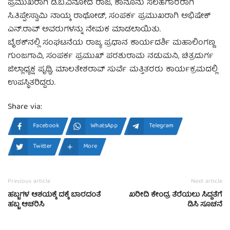
ಪ್ರಮುಖರಾಗಿ ಡಿ.ಬಿ.ವಿನೋದ ರಾಜ, ಕಾನೂನು ಸಲಹೆಗಾರರಾಗಿ
ಸಿ.ತಿಪ್ಪೇಸ್ವಾಮಿ ನಾಯ್ಕ ರಾಥೋಡ್, ಸಂಪರ್ಕ ಪ್ರಮುಖರಾಗಿ ಅಭಿಷೇಕ್
ಎನ್.ರಾವ್ ಅವರುಗಳನ್ನು ನೇಮಕ ಮಾಡಲಾಯಿತು.
ಬೈಠಕ್‍ನಲ್ಲಿ ಸಂಘಟನೆಯ ರಾಜ್ಯ ಪ್ರಧಾನ ಕಾರ್ಯದರ್ಶಿ ಮಹಾಲಿಂಗಣ್ಣ
ಗುಂಜಗಾವಿ, ಸಂಪರ್ಕ ಪ್ರಮುಖ್ ಪರಶುರಾಮ ನಡುಮನಿ, ಚಿತ್ರದುರ್ಗ
ಜಿಲ್ಲಾಧ್ಯಕ್ಷ ಪೃಥ್ವಿ, ಮಾಲತೇಶರಾವ್ ಸುರ್ವೆ ಮತ್ತಿತರರು ಕಾರ್ಯಕ್ರಮದಲ್ಲಿ
ಉಪಸ್ಥಿತರಿದ್ದರು.
Share via:
Facebook
WhatsApp
Telegram
Twitter
More
Previous article
Next article
ಹಬ್ಬಗಳ ಆಶಯಕ್ಕೆ ದಕ್ಕೆ ಬಾರದಂತೆ
ಖರೀದಿ ಕೇಂದ್ರ ತೆರೆಯಲು ಸಿದ್ಧತೆಗೆ
ಹಬ್ಬ ಆಚರಿಸಿ
ಡಿಸಿ ಸೂಚನೆ