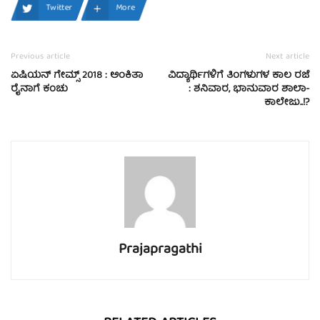
Twitter
More
Previous article
Next article
ಏಷಿಯನ್ ಗೇಮ್ಸ್ 2018 : ಅಂಕಿತಾ
ವಿದ್ಯಾರ್ಥಿಗಳಿಗೆ ತಿಂಗಳುಗಳ ಕಾಲ ರಜೆ
ರೈನಾಗೆ ಕಂಚು
: ಶನಿವಾರ, ಭಾನುವಾರ ಶಾಲಾ-
ಕಾಲೇಜು..!?
Prajapragathi