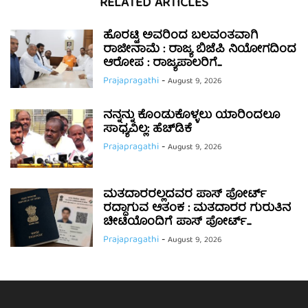
RELATED ARTICLES
ಹೊರಟ್ಟಿ ಅವರಿಂದ ಬಲವಂತವಾಗಿ
ರಾಜೀನಾಮೆ : ರಾಜ್ಯ ಬಿಜೆಪಿ ನಿಯೋಗದಿಂದ
ಆರೋಪ : ರಾಜ್ಯಪಾಲರಿಗೆ...
Prajapragathi
-
August 9, 2026
ನನ್ನನ್ನು ಕೊಂಡುಕೊಳ್ಳಲು ಯಾರಿಂದಲೂ
ಸಾಧ್ಯವಿಲ್ಲ: ಹೆಚ್‌ಡಿಕೆ
Prajapragathi
-
August 9, 2026
ಮತದಾರರಲ್ಲದವರ ಪಾಸ್ ಪೋರ್ಟ್
ರದ್ದಾಗುವ ಆತಂಕ : ಮತದಾರರ ಗುರುತಿನ
ಚೀಟಿಯೊಂದಿಗೆ ಪಾಸ್ ಪೋರ್ಟ್...
Prajapragathi
-
August 9, 2026