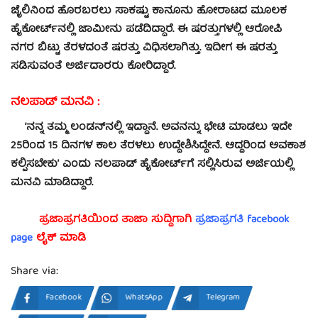
ಜೈಲಿನಿಂದ ಹೊರಬರಲು ಸಾಕಷ್ಟು ಕಾನೂನು ಹೋರಾಟದ ಮೂಲಕ
ಹೈಕೋರ್ಟ್‌ನಲ್ಲಿ ಜಾಮೀನು ಪಡೆದಿದ್ದಾರೆ. ಈ ಷರತ್ತುಗಳಲ್ಲಿ ಆರೋಪಿ
ನಗರ ಬಿಟ್ಟು ತೆರಳದಂತೆ ಷರತ್ತು‌ ವಿಧಿಸಲಾಗಿತ್ತು.
ಇದೀಗ ಈ ಷರತ್ತು
ಸಡಿಸುವಂತೆ ಅರ್ಜಿದಾರರು ಕೋರಿದ್ದಾರೆ.
ನಲಪಾಡ್ ಮನವಿ :
‘ನನ್ನ ತಮ್ಮ ಲಂಡನ್‌ನಲ್ಲಿ ಇದ್ದಾನೆ‌. ಅವನನ್ನು ಭೇಟಿ ಮಾಡಲು ಇದೇ
25ರಿಂದ 15 ದಿನಗಳ ಕಾಲ ತೆರಳಲು ಉದ್ದೇಶಿಸಿದ್ದೇನೆ. ಆದ್ದರಿಂದ ಅವಕಾಶ
ಕಲ್ಪಿಸಬೇಕು’ ಎಂದು ನಲಪಾಡ್ ಹೈಕೋರ್ಟ್‌ಗೆ ಸಲ್ಲಿಸಿರುವ ಅರ್ಜಿಯಲ್ಲಿ
ಮನವಿ ಮಾಡಿದ್ದಾರೆ.
ಪ್ರಜಾಪ್ರಗತಿಯಿಂದ ತಾಜಾ ಸುದ್ದಿಗಾಗಿ
ಪ್ರಜಾಪ್ರಗತಿ facebook
page
ಲೈಕ್ ಮಾಡಿ
Share via:
Facebook
WhatsApp
Telegram