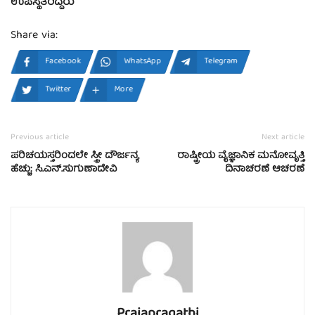
ಉಪಸ್ಥಿತರಿದ್ದರು
Share via:
Facebook
WhatsApp
Telegram
Twitter
More
Previous article
Next article
ಪರಿಚಯಸ್ತರಿಂದಲೇ ಸ್ತ್ರೀ ದೌರ್ಜನ್ಯ
ರಾಷ್ಟ್ರೀಯ ವೈಜ್ಞಾನಿಕ ಮನೋವೃತ್ತಿ
ಹೆಚ್ಚು: ಸಿ.ಎನ್.ಸುಗುಣಾದೇವಿ
ದಿನಾಚರಣೆ ಆಚರಣೆ
Prajapragathi