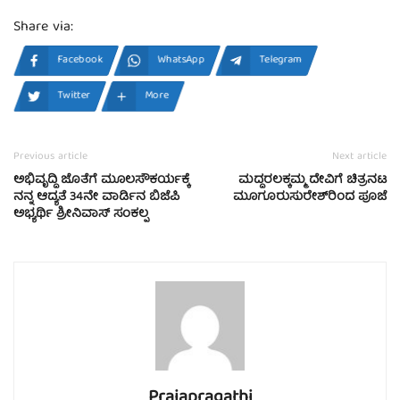
Share via:
Facebook
WhatsApp
Telegram
Twitter
More
Previous article
Next article
ಅಭಿವೃದ್ದಿ ಜೊತೆಗೆ ಮೂಲಸೌಕರ್ಯಕ್ಕೆ
ಮದ್ದರಲಕ್ಕಮ್ಮ ದೇವಿಗೆ ಚಿತ್ರನಟ
ನನ್ನ ಆದ್ಯತೆ 34ನೇ ವಾರ್ಡಿನ ಬಿಜೆಪಿ
ಮೂಗೂರುಸುರೇಶ್‍ರಿಂದ ಪೂಜೆ
ಅಭ್ಯರ್ಥಿ ಶ್ರೀನಿವಾಸ್ ಸಂಕಲ್ಪ
Prajapragathi