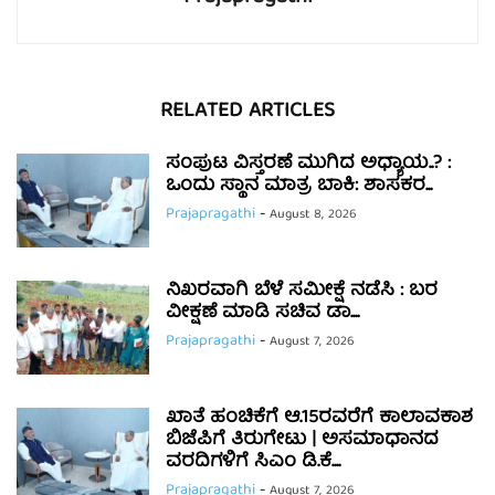
RELATED ARTICLES
ಸಂಪುಟ ವಿಸ್ತರಣೆ ಮುಗಿದ ಅಧ್ಯಾಯ..? :
ಒಂದು ಸ್ಥಾನ ಮಾತ್ರ ಬಾಕಿ: ಶಾಸಕರ...
Prajapragathi
-
August 8, 2026
ನಿಖರವಾಗಿ ಬೆಳೆ ಸಮೀಕ್ಷೆ ನಡೆಸಿ : ಬರ
ವೀಕ್ಷಣೆ ಮಾಡಿ ಸಚಿವ ಡಾ....
Prajapragathi
-
August 7, 2026
ಖಾತೆ ಹಂಚಿಕೆಗೆ ಆ.15ರವರೆಗೆ ಕಾಲಾವಕಾಶ
ಬಿಜೆಪಿಗೆ ತಿರುಗೇಟು | ಅಸಮಾಧಾನದ
ವರದಿಗಳಿಗೆ ಸಿಎಂ ಡಿ.ಕೆ....
Prajapragathi
-
August 7, 2026