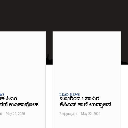
EWS
LEAD NEWS
ಟಕ ಸಿಎಂ
ಜೂ.1ರಿಂದ 1 ಸಾವಿರ
ವಣೆ ಊಹಾಪೋಹ
ಕೆಪಿಎಸ್ ಶಾಲೆ ಉದ್ಘಾಟನೆ
hi
-
May 26, 2026
Prajapragathi
-
May 22, 2026