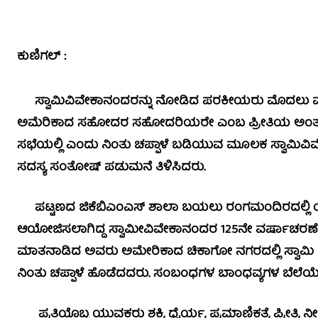
ಕುಣಿಗಲ್ :
ಸ್ವಾಮಿವಿವೇಕಾನಂದರನ್ನು ನೋಡಿದ ಪರಕೀಯರು ಮೊದಲು ವ್ಯಂ
ಅಮೆರಿಕಾದ ಸಹೋದರ ಸಹೋದರಿಯರೇ ಎಂಬ ಪ್ರೀತಿಯ ಅಂತರಾಳ
ಸಭೆಯಲ್ಲಿ ಎಂದು ನಿಂತು ಚಪ್ಪಾಳೆ ಬಡಿಯುವ ಮೂಲಕ ಸ್ವಾಮಿ
ಸದಸ್ಯ ಸಂತೋಷ್ ಪಡುಮನೆ ತಿಳಿಸಿದರು.
ಪಟ್ಟಣದ ಜಿಕೆಬಿಎಂಎಸ್ ಶಾಲಾ ಬಯಲು ರಂಗಮಂದಿರದಲ್ಲಿ 
ಆಯೋಜಿಸಲಾಗಿದ್ದ ಸ್ವಾಮೀವಿವೇಕಾನಂದರ 125ನೇ ವರ್ಷಾಚರಣೆ ಅಂ
ಮಾತನಾಡಿದ ಅವರು ಅಮೇರಿಕಾದ ಚಿಕಾಗೋ ನಗರದಲ್ಲಿ ಸ್ವಾಮಿ ವಿ
ನಿಂತು ಚಪ್ಪಾಳೆ ಹೊಡೆದದರು. ಸಂಬಂಧಗಳ ಬಾಂಧವ್ಯಗಳ ಬೆಲೆಯೇ ಗೊತ
ಪ್ರತಿಯೊಬ್ಬ ಯುವಕರು ಶಕ್ತಿ, ಧೈರ್ಯ, ಪ್ರಮಾಣಿಕತೆ, ಪ್ರೀತಿ, ನೀತ