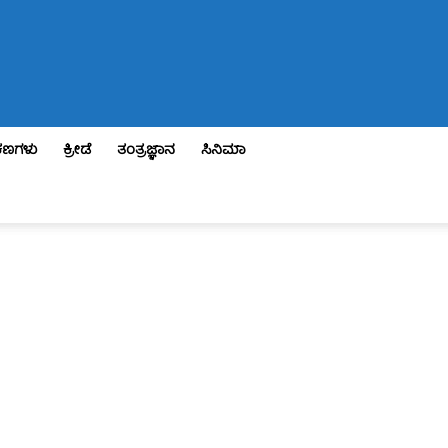
ಣಗಳು
ಕ್ರೀಡೆ
ತಂತ್ರಜ್ಞಾನ
ಸಿನಿಮಾ