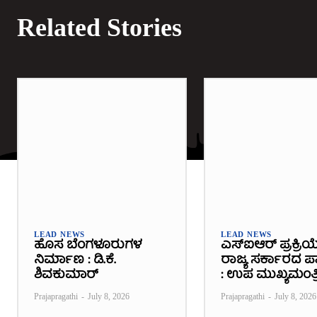
Related Stories
LEAD NEWS
LEAD NEWS
ಹೊಸ ಬೆಂಗಳೂರುಗಳ
ಎಸ್‌ಐಆರ್ ಪ್ರಕ್ರಿಯ
ನಿರ್ಮಾಣ : ಡಿ.ಕೆ.
ರಾಜ್ಯ ಸರ್ಕಾರದ ಪಾತ
ಶಿವಕುಮಾರ್
: ಉಪ ಮುಖ್ಯಮಂತ್ರ
Prajapragathi
-
July 8, 2026
Prajapragathi
-
July 8, 2026