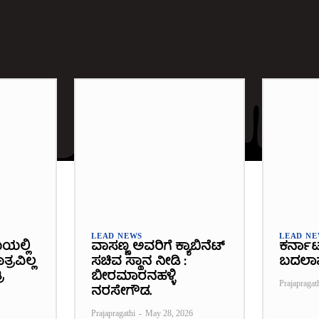
LEAD NEWS
LEAD N
ೆಯಲ್ಲಿ
ವಾಸಣ್ಣ ಅವರಿಗೆ ಕ್ಯಾಬಿನೆಟ್
ಕರ್ನಾ
್ರವಿಲ್ಲ
ಸಚಿವ ಸ್ಥಾನ ನೀಡಿ :
ಬದಲಾ
ಿ
ಬೀರಮಾರನಹಳ್ಳಿ
Prajapragat
ನರಸೇಗೌಡ.
Prajapragathi
-
May 28, 2026