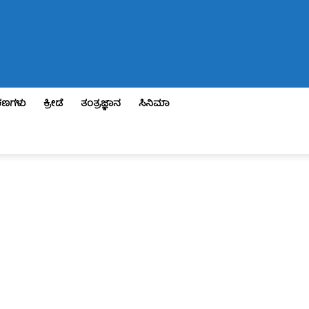
ಣಗಳು
ಕ್ರೀಡೆ
ತಂತ್ರಜ್ಞಾನ
ಸಿನಿಮಾ