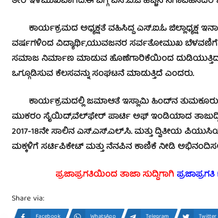
ತೀರ ಇಳಿಮುಖವಾಗಿದೆ.ಈ ಬಗ್ಗೆ ಎಸ್.ಐ.ಓ ಹೆಚ್ಚಿನ ನಿಗಾವಹಿಸಿ
ಕಾರ್ಯಕ್ರಮದ ಅಧ್ಯಕ್ಷತೆ ವಹಿಸಿದ್ದ ಎಸ್.ಐ.ಓ ಜಿಲ್ಲಾಧ್ಯಕ್ಷ ಇ
ವರ್ಷಗಳಿಂದ ವಿದ್ಯಾರ್ಥಿ,ಯುವಜನರ ಸರ್ವತೋಮುಖ ಬೆಳವಣಿಗೆಗೆ ದ
ಸಮಾಜ ನಿರ್ಮಾಣ ಮಾಡುವ ಹೊಣೆಗಾರಿಕೆಯಿಂದ ದುಡಿಯುತ್ತಿದ್ದು
ಒಗ್ಗೂಡಿಸುವ ಕೆಲಸವನ್ನು ಸಂಘಟನೆ ಮಾಡುತ್ತಿದೆ ಎಂದರು.
ಕಾರ್ಯಕ್ರಮದಲ್ಲಿ ಜಮಾಆತೆ ಇಸ್ಲಾಮಿ ಹಿಂದ್‍ನ ತುಮಕೂರು ಅಧ
ಮುಕರಂ ಸೈಯಿದ್,ವೆಲ್‍ಫೇರ್ ಪಾರ್ಟಿ ಅಫ್ ಇಂಡಿಯಾದ ತಾಜುದ್ದೀನ
2017-18ನೇ ಸಾಲಿನ ಎಸ್.ಎಸ್.ಎಲ್.ಸಿ. ಮತ್ತು ದ್ವಿತೀಯ ಪಿಯುಸ
ಮಕ್ಕಳಿಗೆ ಸರ್ಟಿಪಿಕೇಟ್ ಮತ್ತು ನೆನಪಿನ ಕಾಣಿಕೆ ನೀಡಿ ಅಭಿನಂದಿ
ಪ್ರಜಾಪ್ರಗತಿಯಿಂದ ತಾಜಾ ಸುದ್ದಿಗಾಗಿ
ಪ್ರಜಾಪ್ರಗತಿ
Share via:
Facebook
WhatsApp
Telegram
Twitter