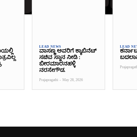
LEAD NEWS
LEAD N
ೆಯಲ್ಲಿ
ವಾಸಣ್ಣ ಅವರಿಗೆ ಕ್ಯಾಬಿನೆಟ್
ಕರ್ನಾ
್ರವಿಲ್ಲ
ಸಚಿವ ಸ್ಥಾನ ನೀಡಿ :
ಬದಲಾ
ಿ
ಬೀರಮಾರನಹಳ್ಳಿ
Prajapragat
ನರಸೇಗೌಡ.
Prajapragathi
-
May 28, 2026