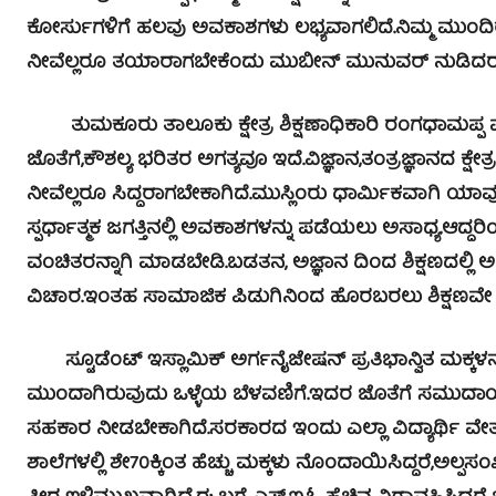
ಕೋರ್ಸುಗಳಿಗೆ ಹಲವು ಅವಕಾಶಗಳು ಲಭ್ಯವಾಗಲಿದೆ.ನಿಮ್ಮ ಮುಂ
ನೀವೆಲ್ಲರೂ ತಯಾರಾಗಬೇಕೆಂದು ಮುಬೀನ್ ಮುನುವರ್ ನುಡಿದರ
ತುಮಕೂರು ತಾಲೂಕು ಕ್ಷೇತ್ರ ಶಿಕ್ಷಣಾಧಿಕಾರಿ ರಂಗಧಾಮಪ್ಪ ಮಾತನಾ
ಜೊತೆಗೆ,ಕೌಶಲ್ಯ ಭರಿತರ ಅಗತ್ಯವೂ ಇದೆ.ವಿಜ್ಞಾನ,ತಂತ್ರಜ್ಞಾನದ ಕ್ಷ
ನೀವೆಲ್ಲರೂ ಸಿದ್ದರಾಗಬೇಕಾಗಿದೆ.ಮುಸ್ಲಿಂರು ಧಾರ್ಮಿಕವಾಗಿ ಯಾವ
ಸ್ಪರ್ಧಾತ್ಮಕ ಜಗತ್ತಿನಲ್ಲಿ ಅವಕಾಶಗಳನ್ನು ಪಡೆಯಲು ಅಸಾಧ್ಯ.ಆದ್ದ
ವಂಚಿತರನ್ನಾಗಿ ಮಾಡಬೇಡಿ.ಬಡತನ, ಅಜ್ಞಾನ ದಿಂದ ಶಿಕ್ಷಣದಲ್ಲಿ ಅಲ
ವಿಚಾರ.ಇಂತಹ ಸಾಮಾಜಿಕ ಪಿಡುಗಿನಿಂದ ಹೊರಬರಲು ಶಿಕ್ಷಣ
ಸ್ಟೂಡೆಂಟ್ ಇಸ್ಲಾಮಿಕ್ ಅರ್ಗನೈಜೇಷನ್ ಪ್ರತಿಭಾನ್ವಿತ ಮಕ್ಕಳ
ಮುಂದಾಗಿರುವುದು ಒಳ್ಳೆಯ ಬೆಳವಣಿಗೆ.ಇದರ ಜೊತೆಗೆ ಸಮುದಾಯದ
ಸಹಕಾರ ನೀಡಬೇಕಾಗಿದೆ.ಸರಕಾರದ ಇಂದು ಎಲ್ಲಾ ವಿದ್ಯಾರ್ಥಿ ವೇ
ಶಾಲೆಗಳಲ್ಲಿ ಶೇ70ಕ್ಕಿಂತ ಹೆಚ್ಚು ಮಕ್ಕಳು ನೊಂದಾಯಿಸಿದ್ದರೆ,