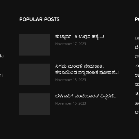
POPULAR POSTS
P
ಕುಲ್ಗಾಮ್‌ : 5 ಉಗ್ರರ ಹತ್ಯೆ …..!
L
November 17, 2023
ಬ
ia
ರಾ
ತ
ನಿಗಮ ಮಂಡಳಿ ನೇಮಕಾತಿ :
ಕೆಇಎಯಿಂದ ವಸ್ತ್ರ ಸಂಹಿತೆ ಘೋಷಣೆ…!
ರಾ
hi
November 15, 2023
ದ
ಚಿ
ಬೆಳಗಾವಿಗೆ ವಂದೇಭಾರತ್‌ ವಿಸ್ಥರಣೆ….!
ಹ
November 15, 2023
ಬಳ