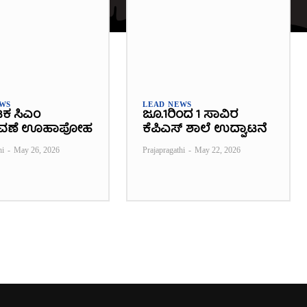
EWS
LEAD NEWS
ಟಕ ಸಿಎಂ
ಜೂ.1ರಿಂದ 1 ಸಾವಿರ
ವಣೆ ಊಹಾಪೋಹ
ಕೆಪಿಎಸ್ ಶಾಲೆ ಉದ್ಘಾಟನೆ
hi
-
May 26, 2026
Prajapragathi
-
May 22, 2026