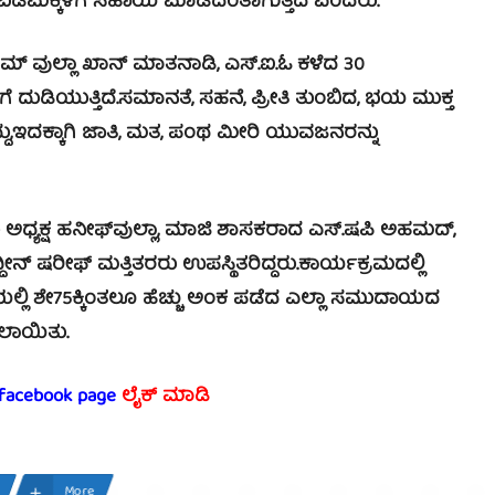
ದರೆ ಬಡಮಕ್ಕಳಿಗೆ ಸಹಾಯ ಮಾಡಿದಂತಾಗುತ್ತದೆ ಎಂದರು.
ನಾಮ್ ವುಲ್ಲಾ ಖಾನ್ ಮಾತನಾಡಿ, ಎಸ್.ಐ.ಓ ಕಳೆದ 30
ುಡಿಯುತ್ತಿದೆ.ಸಮಾನತೆ, ಸಹನೆ, ಪ್ರೀತಿ ತುಂಬಿದ, ಭಯ ಮುಕ್ತ
,ಇದಕ್ಕಾಗಿ ಜಾತಿ, ಮತ, ಪಂಥ ಮೀರಿ ಯುವಜನರನ್ನು
್ಯಕ್ಷ ಹನೀಫ್‍ವುಲ್ಲಾ, ಮಾಜಿ ಶಾಸಕರಾದ ಎಸ್.ಷಪಿ ಅಹಮದ್,
್ ಷರೀಫ್ ಮತ್ತಿತರರು ಉಪಸ್ಥಿತರಿದ್ದರು.ಕಾರ್ಯಕ್ರಮದಲ್ಲಿ
ಿಯಲ್ಲಿ ಶೇ75ಕ್ಕಿಂತಲೂ ಹೆಚ್ಚು ಅಂಕ ಪಡೆದ ಎಲ್ಲಾ ಸಮುದಾಯದ
ಸಲಾಯಿತು.
 facebook page
ಲೈಕ್ ಮಾಡಿ
More