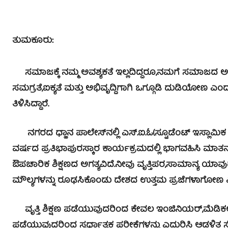
ತುಮಕೂರು:
ಸಮಾಜಕ್ಕೆ ನಮ್ಮ ಅವಶ್ಯಕತೆ ಇಲ್ಲದಿದ್ದರೂ,ನಮಗೆ ಸಮಾಜದ ಅಗತ್ಯ
ಸಮಗ್ರತೆ,ಐಕ್ಯತೆ ಮತ್ತು ಅಭಿವೃದ್ದಿಗಾಗಿ ಒಗ್ಗೂಡಿ ದುಡಿಯೋಣ
ತಿಳಿಸಿದ್ದಾರೆ.
ನಗರದ ಧ್ಹಾನ ಪಾಲೇಸ್‍ನಲ್ಲಿ ಎಸ್.ಐ.ಓ(ಸ್ಟೂಡೆಂಟ್ ಇಸ್ಲಾಮಿ
ವರ್ಷದ ಪ್ರತಿಭಾಪುರಸ್ಕಾರ ಕಾರ್ಯಕ್ರಮದಲ್ಲಿ ಭಾಗವಹಿಸಿ ಮಾತ
ಔಪಚಾರಿಕ ಶಿಕ್ಷಣದ ಅಗತ್ಯವಿದೆ.ನೀವು ವೃತ್ತಿಪರ,ಸಾಮಾನ್ಯ ಯಾವು
ಮೌಲ್ಯಗಳನ್ನು ರೂಢಸಿಕೊಂಡು ದೇಶದ ಉತ್ತಮ ಪ್ರಜೆಗಳಾಗೋಣ 
ವೃತ್ತಿ ಶಿಕ್ಷಣ ಪಡೆಯುವುದರಿಂದ ಕೇವಲ ಇಂಜಿನಿಯರ್,ಮೆಡಿಕಲ್ ವೃ
ಪಡೆಯುವುದರಿಂದ ಸ್ಪರ್ಧಾತ್ಮಕ ಪರೀಕ್ಷೆಗಳನ್ನು ಎದುರಿಸಿ ಆಡಳಿತ ಸ