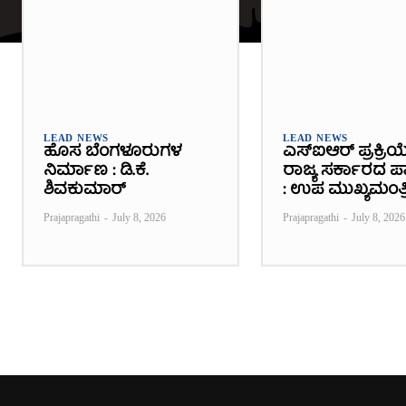
LEAD NEWS
LEAD NEWS
ಹೊಸ ಬೆಂಗಳೂರುಗಳ
ಎಸ್‌ಐಆರ್ ಪ್ರಕ್ರಿಯ
ನಿರ್ಮಾಣ : ಡಿ.ಕೆ.
ರಾಜ್ಯ ಸರ್ಕಾರದ ಪಾತ
ಶಿವಕುಮಾರ್
: ಉಪ ಮುಖ್ಯಮಂತ್ರ
Prajapragathi
-
July 8, 2026
Prajapragathi
-
July 8, 2026