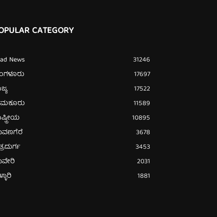
OPULAR CATEGORY
ead News
31246
ೆಂಗಳೂರು
17697
ಜ್ಯ
17522
ುಮಕೂರು
11589
ಷ್ಟ್ರೀಯ
10895
ಾವಣಗೆರೆ
3678
ತ್ರದುರ್ಗ
3453
ಾವೇರಿ
2031
್ಳಾರಿ
1881