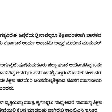
ವಿದೆ.ಈ ಹಿನ್ನೆಲೆಯಲ್ಲಿ ನಾವೆಲ್ಲರೂ ಶಿಕ್ಷಣವಂತರಾಗಿ ಭಾರತದ
 ಎಂದು ಕರ್ನಾಟಕ ಉರ್ದು ಅಕಾಡೆಮಿ ಅಧ್ಯಕ್ಷ ಮುಬೀನ ಮುನುವರ್
ಕ ಆರ್ಗನೈಜೇಷನ್)ತುಮಕೂರು ಜಿಲ್ಲಾ ಘಟಕ ಆಯೋಜಿಸಿದ್ದ 16ನೇ
ನಾಡುತಿದ್ದ ಅವರು,ಈ ಸಮಾಜದಲ್ಲಿ ಎಲ್ಲರಂತೆ ಬದುಕುಬೇಕಾದರೆ
ದೇ ಶಿಕ್ಷಣ ಪಡೆಯಿರಿ ಚಿಂತೆಯಿಲ್ಲ.ಶಿಕ್ಷಣದ ಜೊತೆಗೆ ಮಾನವೀಯ
ಎಂದರು.
ತ್ತಿಯನ್ನು ಮಾತ್ರ ಕೈಗೊಳ್ಳಲು ಸಾಧ್ಯ.ಆದರೆ ಸಾಮಾನ್ಯ ಶಿಕ್ಷಣ
ೇವೆಯಲ್ಲಿ ಕೆಲಸ ಮಾಡಬಹು ದಾಗಿದೆ.ಬಿ ಕಾಂ,ಬಿ.ಎಸ್ಸಿ ಇನ್ನಿತರ