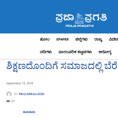
Praja
Pragathi
ಹೋಂ
EPAPER
ಜಿಲ್ಲೆಗಳು
ರಾಜ್ಯ
ವಿದೇ
ನದಿಗಳು
ಪಾರಂಪರಿಕ ಕಟ್ಟಡಗಳು
ಆರೋಗ್ಯ
ಶಿಕ್ಷಣದೊಂದಿಗೆ ಸಮಾಜದಲ್ಲಿ 
September 19, 2018
BY
PRAJAPRAGATHI
57
ತುಮಕೂರು