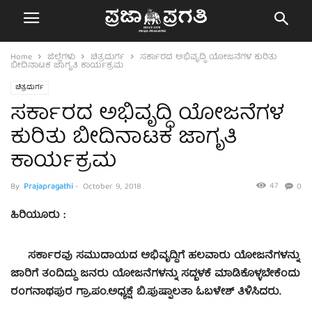
Home
ಜಿಲ್ಲೆಗಳು
ಚಿತ್ರದುರ್ಗ
ಸರ್ಕಾರದ ಅಭಿವೃದ್ಧಿ ಯೋಜನೆಗಳ ಕುರಿತು
ಬೀದಿನಾಟಕ ಜಾಗೃತಿ ಕಾರ್ಯಕ್ರಮ
ಚಿತ್ರದುರ್ಗ
ಸರ್ಕಾರದ ಅಭಿವೃದ್ಧಿ ಯೋಜನೆಗಳ
ಕುರಿತು ಬೀದಿನಾಟಕ ಜಾಗೃತಿ
ಕಾರ್ಯಕ್ರಮ
47
By
Prajapragathi
-
October 9, 2018
0
ಹಿರಿಯೂರು :
ಸರ್ಕಾರವು ಸಮುದಾಯದ ಅಭಿವೃದ್ಧಿಗೆ ಹಲವಾರು ಯೋಜನೆಗಳನ್ನು
ಜಾರಿಗೆ ತಂದಿದ್ದು ಜನರು ಯೋಜನೆಗಳನ್ನು ಸದ್ಬಳಕೆ ಮಾಡಿಕೊಳ್ಳಬೇಕೆಂದು
ರಂಗನಾಥಪುರ ಗ್ರಾ.ಪಂ.ಅಧ್ಯಕ್ಷೆ ಬಿ.ಪುಷ್ಪಾಲತಾ ಓಬಳೇಶ್ ತಿಳಿಸಿದರು.