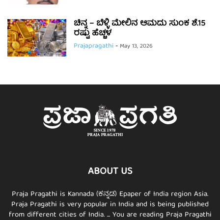
ಚಿನ್ನ – ಬೆಳ್ಳಿ ಮೇಲಿನ ಆಮದು ಸುಂಕ ಶೆ.15
ರಷ್ಟು ಹೆಚ್ಚಳ
Prajapragathi
-
May 13, 2026
ABOUT US
Praja Pragathi is Kannada (ಕನ್ನಡ) Epaper of India region Asia.
Praja Pragathi is very popular in India and is being published
from different cities of India. ... You are reading Praja Pragathi