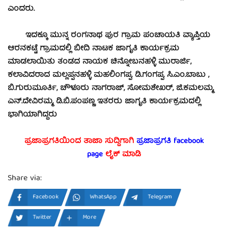
ಎಂದರು.
ಇದಕ್ಕೂ ಮುನ್ನ ರಂಗನಾಥ ಪುರ ಗ್ರಾಮ ಪಂಚಾಯತಿ ವ್ಯಾಪ್ತಿಯ
ಆರನಕಟ್ಟೆ ಗ್ರಾಮದಲ್ಲಿ ಬೀದಿ ನಾಟಕ ಜಾಗೃತಿ ಕಾರ್ಯಕ್ರಮ
ಮಾಡಲಾಯಿತು ತಂಡದ ನಾಯಕ ಚಿನ್ನೋಬನಹಳ್ಳಿ ಮುರಾರ್ಜಿ,
ಕಲಾವಿದರಾದ ಮಲ್ಲಪ್ಪನಹಳ್ಳಿ ಮಹಲಿಂಗಪ್ಪ, ಡಿ.ಗಂಗಪ್ಪ, ಸಿ.ಎಂ.ಬಾಬು ,
ಬಿ.ಗುರುಮೂರ್ತಿ, ಚೌಳೂರು ನಾಗರಾಜ್, ಸೋಮಶೇಖರ್, ಜಿ.ಕಮಲಮ್ಮ,
ಎನ್.ದೇವಿರಮ್ಮ, ಡಿ.ಬಿ.ಪಂಪಣ್ಣ ಇತರರು ಜಾಗೃತಿ ಕಾರ್ಯಕ್ರಮದಲ್ಲಿ
ಭಾಗಿಯಾಗಿದ್ದರು
ಪ್ರಜಾಪ್ರಗತಿಯಿಂದ ತಾಜಾ ಸುದ್ದಿಗಾಗಿ
ಪ್ರಜಾಪ್ರಗತಿ facebook
page
ಲೈಕ್ ಮಾಡಿ
Share via:
Facebook
WhatsApp
Telegram
Twitter
More