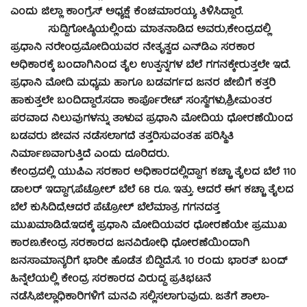
ಎಂದು ಜಿಲ್ಲಾ ಕಾಂಗ್ರೆಸ್ ಅಧ್ಯಕ್ಷೆ ಕೆಂಚಮಾರಯ್ಯ ತಿಳಿಸಿದ್ದಾರೆ.
ಸುದ್ದಿಗೋಷ್ಠಿಯಲ್ಲಿಂದು ಮಾತನಾಡಿದ ಅವರು,ಕೇಂದ್ರದಲ್ಲಿ
ಪ್ರಧಾನಿ ನರೇಂದ್ರಮೋದಿಯವರ ನೇತೃತ್ವದ ಎನ್‍ಡಿಎ ಸರಕಾರ
ಅಧಿಕಾರಕ್ಕೆ ಬಂದಾಗಿನಿಂದ ತೈಲ ಉತ್ಪನ್ನಗಳ ಬೆಲೆ ಗಗನಕ್ಕೇರುತ್ತಲೇ ಇದೆ.
ಪ್ರಧಾನಿ ಮೋದಿ ಮಧ್ಯಮ ಹಾಗೂ ಬಡವರ್ಗದ ಜನರ ಜೇಬಿಗೆ ಕತ್ತರಿ
ಹಾಕುತ್ತಲೇ ಬಂದಿದ್ದಾರೆ.ಸದಾ ಕಾರ್ಪೊರೇಟ್ ಸಂಸ್ಥೆಗಳು,ಶ್ರೀಮಂತರ
ಪರವಾದ ನಿಲುವುಗಳನ್ನು ತಾಳುವ ಪ್ರಧಾನಿ ಮೋದಿಯ ಧೋರಣೆಯಿಂದ
ಬಡವರು ಜೀವನ ನಡೆಸಲಾಗದೆ ತತ್ತರಿಸುವಂತಹ ಪರಿಸ್ಥಿತಿ
ನಿರ್ಮಾಣವಾಗುತ್ತಿದೆ ಎಂದು ದೂರಿದರು.
ಕೇಂದ್ರದಲ್ಲಿ ಯುಪಿಎ ಸರಕಾರ ಅಧಿಕಾರದಲ್ಲಿದ್ದಾಗ ಕಚ್ಚಾ ತೈಲದ ಬೆಲೆ 110
ಡಾಲರ್ ಇದ್ದಾಗ,ಪೆಟ್ರೋಲ್ ಬೆಲೆ 68 ರೂ. ಇತ್ತು. ಆದರೆ ಈಗ ಕಚ್ಚಾ ತೈಲದ
ಬೆಲೆ ಕುಸಿದಿದೆ,ಆದರೆ ಪೆಟ್ರೋಲ್ ಬೆಲೆಮಾತ್ರ ಗಗನದತ್ತ
ಮುಖಮಾಡಿದೆ.ಇದಕ್ಕೆ ಪ್ರಧಾನಿ ಮೋದಿಯವರ ಧೋರಣೆಯೇ ಪ್ರಮುಖ
ಕಾರಣ.ಕೇಂದ್ರ ಸರಕಾರದ ಜನವಿರೋಧಿ ಧೋರಣೆಯಿಂದಾಗಿ
ಜನಸಾಮಾನ್ಯರಿಗೆ ಭಾರೀ ಹೊಡೆತ ಬಿದ್ದಿದೆ.ಸೆ. 10 ರಂದು ಭಾರತ್ ಬಂದ್
ಹಿನ್ನೆಲೆಯಲ್ಲಿ ಕೇಂದ್ರ ಸರಕಾರದ ವಿರುದ್ಧ ಪ್ರತಿಭಟನೆ
ನಡೆಸಿ,ಜಿಲ್ಲಾಧಿಕಾರಿಗಳಿಗೆ ಮನವಿ ಸಲ್ಲಿಸಲಾಗುವುದು. ಜತೆಗೆ ಶಾಲಾ-