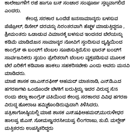
ಕಾಲೇಜುಗಳಿಗೆ ರಜೆ ಹಾಗೂ ಬಸ್ ಸಂಚಾರ ಸಂಪೂರ್ಣ ಸ್ತಬ್ದವಾಗಲಿದೆ
ಎಂದರು.
ಕೇಂದ್ರ ಸರಕಾರ ಒಂದೆಡೆ ಜನಸಾಮಾನ್ಯರು ಬಳಸುವ
ಪೆಟ್ರೋಲ್, ಡಿಸೇಲ್ ದರವನ್ನು ನಿರಂತರವಾಗಿ ಹೆಚ್ಚಳ ಮಾಡುತ್ತಿದ್ದರೂ ,
ಶ್ರೀಮಂತರು ಒಡಾಡುವ ವಿಮಾನಕ್ಕೆ ಬಳಸುವ ಇಂದನದ ಬೆಲೆಯನ್ನು
ಕಡಿಮೆ ಮಾಡಿದೆ.ಜನ ಸಾಮಾನ್ಯರ ನೋವಿಗೆ ಸ್ಪಂದಿಸುವ ದೃಷ್ಟಿಯಿಂದ
ಕಾಂಗ್ರೆಸ್ ಈ ಬಂದ್‍ಗೆ ಬೆಂಬಲ ಸೂಚಿಸುತ್ತಿದೆ.ಸೆ.10 ಭಾರತ್ ಬಂದ್‍ಗೆ
ಸಾರ್ವಜನಿಕರು ಸ್ವಯಂ ಪ್ರೇರಿತರಾಗಿ ಬೆಂಬಲ ವ್ಯಕ್ತಪಡಿಸುವ ಮೂಲಕ
ಬೆಲೆ ಏರಿಕೆಗೆ ಕಡಿವಾಣ ಹಾಕಲು ಸಹಕರಿಸಬೇಕು ಎಂದು ಅವರು ಮನವಿ
ಮಾಡಿದರು.
ಮಾಜಿ ಶಾಸಕ ಡಾ.ಎಸ್.ರಫೀಕ್ ಅಹಮದ್ ಮಾತನಾಡಿ, ಎನ್.ಡಿ.ಎ.ದ
ಹಗರಣಗಳು ಒಂದೊಂದೇ ಬೆಳಕಿಗೆ ಬರುತ್ತಿದ್ದು, ಇದರ ವಿರುದ್ದ ಸೆ.15
ರಂದು ಜಿಲ್ಲಾ ಕಾಂಗ್ರೆಸ್ ವತಿಯಿಂದ ಕೇಂದ್ರ ಸರಕಾರದ ವಿವಿಧ ಹಗರಣ
ವಿರುದ್ಧ ಹೋರಾಟ ಹಮ್ಮಿಕೊಂಡಿರುವುದಾಗಿ ತಿಳಿಸಿದರು.
ಪತ್ರಿಕಾಗೋಷ್ಠಿಯಲ್ಲಿ ಮಾಜಿ ಶಾಸಕ ಎಸ್.ಷಫಿಅಹಮದ್,ಮುರುಳೀಧರ
ಹಾಲಪ್ಪ, ಜಿ.ಎಸ್. ಸೋಮಣ್ಣ,ನರಸೀಯಪ್ಪ, ಲಿಂಗರಾಜು, ತು.ಬಿ. ಮಲ್ಲೇಶ್
ಮತ್ತಿತರರು ಉಪಸ್ಥಿತರಿದ್ದರು