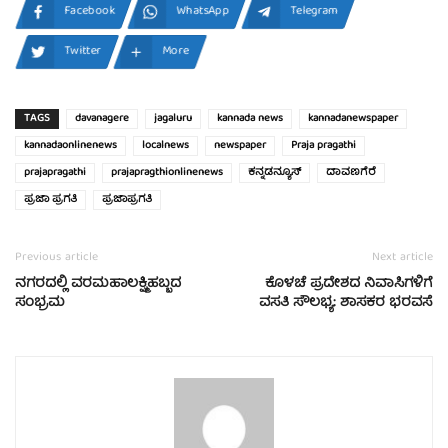
Facebook
WhatsApp
Telegram
Twitter
More
TAGS
davanagere
jagaluru
kannada news
kannadanewspaper
kannadaonlinenews
localnews
newspaper
Praja pragathi
prajapragathi
prajapragthionlinenews
ಕನ್ನಡನ್ಯೂಸ್
ದಾವಣಗೆರೆ
ಪ್ರಜಾ ಪ್ರಗತಿ
ಪ್ರಜಾಪ್ರಗತಿ
Previous article
Next article
ನಗರದಲ್ಲಿ ವರಮಹಾಲಕ್ಷ್ಮಿಹಬ್ಬದ
ಕೊಳಚೆ ಪ್ರದೇಶದ ನಿವಾಸಿಗಳಿಗೆ
ಸಂಭ್ರಮ
ವಸತಿ ಸೌಲಭ್ಯ: ಶಾಸಕರ ಭರವಸೆ