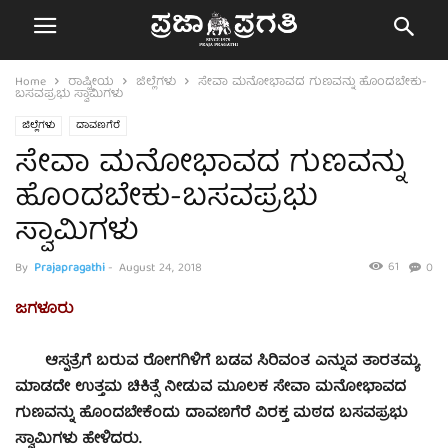
Home
ರಾಷ್ಟ್ರೀಯ
ಜಿಲ್ಲೆಗಳು
ಸೇವಾ ಮನೋಭಾವದ ಗುಣವನ್ನು ಹೊಂದಬೇಕು-
ಬಸವಪ್ರಭು ಸ್ವಾಮಿಗಳು
ಜಿಲ್ಲೆಗಳು
ದಾವಣಗೆರೆ
ಸೇವಾ ಮನೋಭಾವದ ಗುಣವನ್ನು
ಹೊಂದಬೇಕು-ಬಸವಪ್ರಭು
ಸ್ವಾಮಿಗಳು
61
By
Prajapragathi
-
August 24, 2018
0
ಜಗಳೂರು
ಆಸ್ಪತ್ರೆಗೆ ಬರುವ ರೋಗಗಿಳಿಗೆ ಬಡವ ಸಿರಿವಂತ ಎನ್ನುವ ತಾರತಮ್ಯ
ಮಾಡದೇ ಉತ್ತಮ ಚಿಕಿತ್ಸೆ ನೀಡುವ ಮೂಲಕ ಸೇವಾ ಮನೋಭಾವದ
ಗುಣವನ್ನು ಹೊಂದಬೇಕೆಂದು ದಾವಣಗೆರೆ ವಿರಕ್ತ ಮಠದ ಬಸವಪ್ರಭು
ಸ್ವಾಮಿಗಳು ಹೇಳಿದರು.