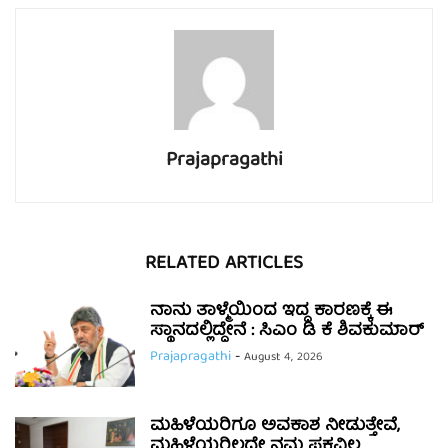
Prajapragathi
RELATED ARTICLES
ನಾನು ತಾಳ್ಮೆಯಿಂದ ಇದ್ದ ಕಾರಣಕ್ಕೆ ಈ
ಸ್ಥಾನದಲ್ಲಿದ್ದೇನೆ : ಸಿಎಂ ಡಿ ಕೆ ಶಿವಕುಮಾರ್
Prajapragathi
-
August 4, 2026
ಮಹಿಳೆಯರಿಗೂ ಅವಕಾಶ ನೀಡುತ್ತೇವೆ,
ಮಹಿಳೆಯರಿಲ್ಲದೇ ನಮ್ಮ ಪಕ್ಷವಿಲ್ಲ