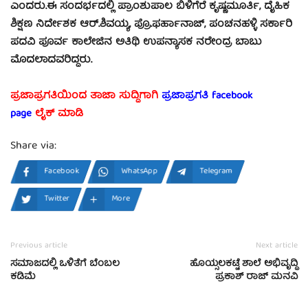
ಎಂದರು.ಈ ಸಂದರ್ಭದಲ್ಲಿ ಪ್ರಾಂಶುಪಾಲ ಬಿಳಿಗೆರೆ ಕೃಷ್ಣಮೂರ್ತಿ, ದೈಹಿಕ
ಶಿಕ್ಷಣ ನಿರ್ದೇಶಕ ಆರ್.ಶಿವಯ್ಯ, ಪ್ರೊ.ಫರ್ಹಾನಾಜ್, ಪಂಚನಹಳ್ಳಿ ಸರ್ಕಾರಿ
ಪದವಿ ಪೂರ್ವ ಕಾಲೇಜಿನ ಅತಿಥಿ ಉಪನ್ಯಾಸಕ ನರೇಂದ್ರ ಬಾಬು
ಮೊದಲಾದವರಿದ್ದರು.
ಪ್ರಜಾಪ್ರಗತಿಯಿಂದ ತಾಜಾ ಸುದ್ದಿಗಾಗಿ
ಪ್ರಜಾಪ್ರಗತಿ facebook
page
ಲೈಕ್ ಮಾಡಿ
Share via:
Facebook
WhatsApp
Telegram
Twitter
More
Previous article
Next article
ಸಮಾಜದಲ್ಲಿ ಒಳಿತೆಗೆ ಬೆಂಬಲ
ಹೊಯ್ಸಲಕಟ್ಟೆ ಶಾಲೆ ಅಭಿವೃದ್ಧಿ
ಕಡಿಮೆ
ಪ್ರಕಾಶ್ ರಾಜ್ ಮನವಿ