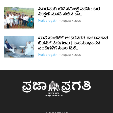
ನಿಖರವಾಗಿ ಬೆಳೆ ಸಮೀಕ್ಷೆ ನಡೆಸಿ : ಬರ
ವೀಕ್ಷಣೆ ಮಾಡಿ ಸಚಿವ ಡಾ....
Prajapragathi
-
August 7, 2026
ಖಾತೆ ಹಂಚಿಕೆಗೆ ಆ.15ರವರೆಗೆ ಕಾಲಾವಕಾಶ
ಬಿಜೆಪಿಗೆ ತಿರುಗೇಟು | ಅಸಮಾಧಾನದ
ವರದಿಗಳಿಗೆ ಸಿಎಂ ಡಿ.ಕೆ....
Prajapragathi
-
August 7, 2026