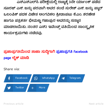
ಎಸ್‍ಎಸ್‍ಎಲ್‍ಸಿ ಪರೀಕ್ಷೆಯಲ್ಲಿ ರಾಜ್ಯಕ್ಕೆ 3ನೇ ರ್ಯಾಂಕ್ ಪಡೆದ
ಸೂರಜ್ ಎಸ್. ಜನ್ನು ಪರವಾಗಿ ಅವರ ತಂದೆ ಸುರೇಶ್ ಎಸ್. ಜನ್ನು, ಪ್ಯಾರ್
ಒಲಂಪಿಕ್ ಪದಕ ವಿಜೇತ ಅಂಗವಿಕಲ ಕ್ರೀಡಾಪಟು ಕೆ.ಎಂ. ಶರಣೇಶ
ಹಾಗೂ ಪತ್ರಕರ್ತ ಭೀಮಣ್ಣ ಗಜಾಪುರ ಅವರನ್ನು ಸನ್ಮಾನ
ಮಾಡಲಾಯಿತು. ನಂತರ ಎಸ್2 ಇವೆಂಟ್ಸ್ ವತಿಯಿಂದ ಸಾಂಸ್ಕೃತಿಕ
ಕಾರ್ಯಕ್ರಮಗಳು ನಡೆದವು.
ಪ್ರಜಾಪ್ರಗತಿಯಿಂದ ತಾಜಾ ಸುದ್ದಿಗಾಗಿ
ಪ್ರಜಾಪ್ರಗತಿ facebook
page
ಲೈಕ್ ಮಾಡಿ
Share via:
Facebook
WhatsApp
Telegram
Twitter
More
Previous article
Next article