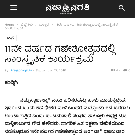
Home
ಜಿಲ್ಲೆಗಳು
ಬಳ್ಳಾರಿ
11ನೇ ವರ್ಷದ ಗಣೇಶೋತ್ಸವದಲ್ಲಿ ಸಾಂಸ್ಕೃತಿಕ
ಕಾರ್ಯಕ್ರಮ
ಬಳ್ಳಾರಿ
11ನೇ ವರ್ಷದ ಗಣೇಶೋತ್ಸವದಲ್ಲಿ
ಸಾಂಸ್ಕೃತಿಕ ಕಾರ್ಯಕ್ರಮ
42
By
Prajapragathi
-
September 17, 2018
0
ಕೂಡ್ಲಿಗಿ:
ನಮ್ಮ ಸ್ವಾರ್ಥಕ್ಕಾಗಿ ನಾವು ಪರಿಸರವನ್ನು ಹಾಳು ಮಾಡುತ್ತಿದ್ದೇವೆ.
ಇದರಿಂದ ಒಂದು ಕಡೆ ಭೀಕರ ಮಳೆ ಬಂದರೆ, ಮತ್ತೊಂದು ಕಡೆ ಬರಗಾಲ
ಉಂಟಾಗುತ್ತಿದೆ ಎಂದು ಪಂಚಮಸಾಲಿ ಸಂಘದ ತಾಲ್ಲೂಕು ಅಧ್ಯಕ್ಷ ಟಿ.ಜಿ.
ಮಲ್ಲಿಕಾರ್ಜುನ ಗೌಡ ಹೇಳಿದರು. ನಾಗರಿಕ ಹಿತ ರಕ್ಷಣಾ ವೇದಿಕೆಯಿಂದ
ನಡೆಸುತ್ತಿರುವ 11ನೇ ವರ್ಷದ ಗಣೇಶೋತ್ಸವದ ಅಂಗವಾಗಿ ಭಾನುವಾರ