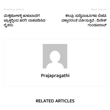
Previous article
Next article
ಮೆಕ್ಕೆಜೋಳಕ್ಕೆ ಹುಳುಬಾದೆಗೆ
ಕೆಲವು ಸುದ್ದಿವಾಹಿನಿಗಳು ಬಿಜೆಪಿ
ಟ್ರಾಕ್ಟರ್‍ನಿಂದ ಹರಗಿ ನಾಶಪಡಿಸಿದ
ವಕ್ತಾರರಂತೆ ವರ್ತಿಸುತ್ತಿವೆ : ದಿನೇಶ್
ರೈತರು.
ಗುಂಡೂರಾವ್
Prajapragathi
RELATED ARTICLES