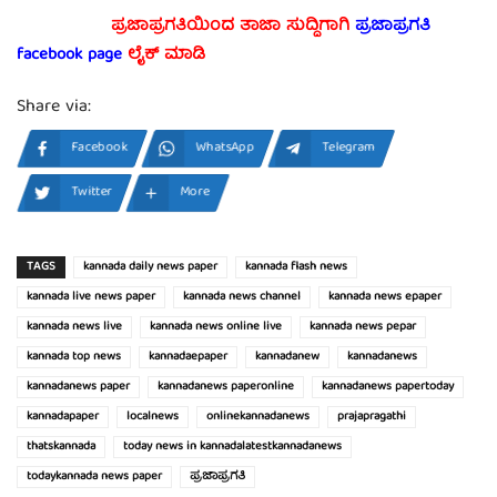
ಪ್ರಜಾಪ್ರಗತಿಯಿಂದ ತಾಜಾ ಸುದ್ದಿಗಾಗಿ
ಪ್ರಜಾಪ್ರಗತಿ
facebook page
ಲೈಕ್ ಮಾಡಿ
Share via:
Facebook
WhatsApp
Telegram
Twitter
More
TAGS
kannada daily news paper
kannada flash news
kannada live news paper
kannada news channel
kannada news epaper
kannada news live
kannada news online live
kannada news pepar
kannada top news
kannadaepaper
kannadanew
kannadanews
kannadanews paper
kannadanews paperonline
kannadanews papertoday
kannadapaper
localnews
onlinekannadanews
prajapragathi
thatskannada
today news in kannadalatestkannadanews
todaykannada news paper
ಪ್ರಜಾಪ್ರಗತಿ