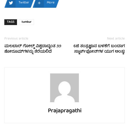
Twitter
More
TAGS
tumkur
Previous article
Next article
ಮಲಬಾರ್ ಗೋಲ್ಡ್ ವಿಶ್ವದಾದ್ಯಂತ ೨೨
6ಜಿ ತಂತ್ರಜ್ಞಾನ ಬಳಕೆಗೆ ಬಂದಾಗ
ಶೋರೂಮ್‌ಗಳನ್ನು ತೆರೆಯಲಿದೆ
ಸ್ಮಾರ್ಟ್‌ಫೋನ್‍ಗಳ ಯುಗ ಅಂತ್ಯ!
Prajapragathi