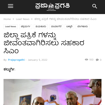
Home
Lead News
ಜಿಲ್ಲಾ ಪತ್ರಿಕೆ ಗಳನ್ನು ಜೀವಂತವಾಗಿರಿಸಲು ಸಹಕಾರ ಸಿಎಂ
Lead News
ಚಿತ್ರದುರ್ಗ
ತುಮಕೂರು
ದಾವಣಗೆರೆ
ಬಳ್ಳಾರಿ
ಬೆಂಗಳೂರು
ಜಿಲ್ಲಾ ಪತ್ರಿಕೆ ಗಳನ್ನು
ಹಾವೇರಿ
ಜೀವಂತವಾಗಿರಿಸಲು ಸಹಕಾರ
ಸಿಎಂ
100
By
Prajapragathi
-
January 5, 2022
0
ಕಲ್ಬುರ್ಗಿ
: