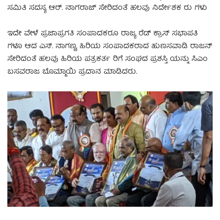
ಸಮಿತಿ ಸದಸ್ಯ ಆರ್. ನಾಗರಾಜ್ ಸೇರಿದಂತೆ ಹಲವು ನಿರ್ದೇಶಕ ರು ಗಳು
ಇದೇ ವೇಳೆ ಪ್ರಜಾಪ್ರಗತಿ ಸಂಪಾದಕರೂ ರಾಜ್ಯ ರೆಡ್ ಕ್ರಾಸ್ ಸಭಾಪತಿ
ಗಳೂ ಆದ ಎಸ್. ನಾಗಣ್ಣ, ಹಿರಿಯ ಸಂಪಾದಕರಾದ ಹುಣಸವಾಡಿ ರಾಜನ್
ಸೇರಿದಂತೆ ಹಲವು ಹಿರಿಯ ಪತ್ರಕರ್ತ ರಿಗೆ ಸಂಘದ ಪ್ರಶಸ್ತಿ ಯನ್ನು ಸಿಎಂ
ಬಸವರಾಜ ಬೊಮ್ಮಾಯಿ ಪ್ರದಾನ ಮಾಡಿದರು.