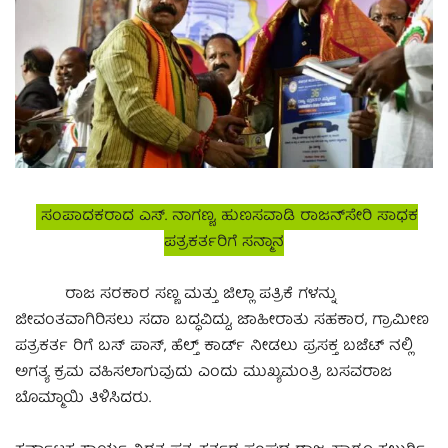
ಸಂಪಾದಕರಾದ ಎಸ್. ನಾಗಣ್ಣ, ಹುಣಸವಾಡಿ ರಾಜನ್‍ಸೇರಿ ಸಾಧಕ
ಪತ್ರಕರ್ತರಿಗೆ ಸನ್ಮಾನ
ರಾಜ ಸರಕಾರ ಸಣ್ಣ ಮತ್ತು ಜಿಲ್ಲಾ ಪತ್ರಿಕೆ ಗಳನ್ನು
ಜೀವಂತವಾಗಿರಿಸಲು ಸದಾ ಬದ್ಧವಿದ್ದು, ಜಾಹೀರಾತು ಸಹಕಾರ, ಗ್ರಾಮೀಣ
ಪತ್ರಕರ್ತ ರಿಗೆ ಬಸ್ ಪಾಸ್, ಹೆಲ್ತ್ ಕಾರ್ಡ್ ನೀಡಲು ಪ್ರಸಕ್ತ ಬಜೆಟ್ ನಲ್ಲಿ
ಅಗತ್ಯ ಕ್ರಮ ವಹಿಸಲಾಗುವುದು ಎಂದು ಮುಖ್ಯಮಂತ್ರಿ ಬಸವರಾಜ
ಬೊಮ್ಮಾಯಿ ತಿಳಿಸಿದರು.