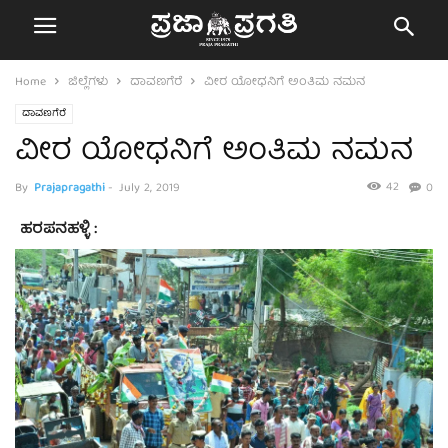
Home
ಜಿಲ್ಲೆಗಳು
ದಾವಣಗೆರೆ
ವೀರ ಯೋಧನಿಗೆ ಅಂತಿಮ ನಮನ
ದಾವಣಗೆರೆ
ವೀರ ಯೋಧನಿಗೆ ಅಂತಿಮ ನಮನ
42
By
Prajapragathi
-
July 2, 2019
0
ಹರಪನಹಳ್ಳಿ :