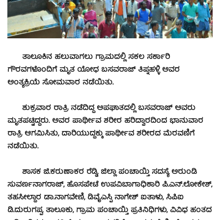
ತಾಲೂಕಿನ ಹಲುವಾಗಲು ಗ್ರಾಮದಲ್ಲಿ ಸಕಲ ಸರ್ಕಾರಿ
ಗೌರವಗಳೊಂದಿಗೆ ಮೃತ ಯೋಧ ಬಸವರಾಜ್ ತಿಪ್ನಹಳ್ಳಿ ಅವರ
ಅಂತ್ಯಕ್ರಿಯೆ ಸೋಮವಾರ ನಡೆಯಿತು.
ಶುಕ್ರವಾರ ರಾತ್ರಿ ನಡೆದಿದ್ದ ಅಪಘಾತದಲ್ಲಿ ಬಸವರಾಜ್ ಅವರು
ಮೃತಪಟ್ಟಿದ್ದರು. ಅವರ ಪಾರ್ಥೀವ ಶರೀರ ಹರಿದ್ವಾರದಿಂದ ಭಾನುವಾರ
ರಾತ್ರಿ ಆಗಮಿಸಿತು, ದಾರಿಯುದ್ದಕ್ಕು ಪಾರ್ಥೀವ ಶರೀರದ ಮೆರವಣಿಗೆ
ನಡೆಯಿತು.
ಶಾಸಕ ಜಿ.ಕರುಣಾಕರ ರೆಡ್ಡಿ, ಜಿಲ್ಲಾ ಪಂಚಾಯ್ತಿ ಸದಸ್ಯೆ ಅರುಂಡಿ
ಸುವರ್ಣನಾಗರಾಜ್, ಹೊಸಪೇಟೆ ಉಪವಿಬಾಗಾಧಿಕಾರಿ ಪಿ.ಎನ್.ಲೋಕೇಶ್,
ತಹಸೀಲ್ದಾರ ಡಾ.ನಾಗವೇಣಿ, ಡಿವೈಎಸ್ಪಿ ನಾಗೇಶ್ ಐತಾಳು, ಸಿಪಿಐ
ಡಿ.ದುರುಗಪ್ಪ, ತಾಲೂಕು, ಗ್ರಾಮ ಪಂಚಾಯ್ತಿ ಪ್ರತಿನಿಧಿಗಳು, ವಿವಿಧ ಹಂತದ