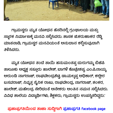
ಗ್ರಾಮಸ್ಥರು ಮೃತ ಯೋಧನ ಹೆಸರಿನಲ್ಲಿ ಗ್ರಂಥಾಲಯ ಮತ್ತು
ಸ್ಮಾರಕ ನಿರ್ಮಾಣಕ್ಕೆ ಮನವಿ ಸಲ್ಲಿಸಿದರು. ಶಾಸಕ ಜಿ.ಕರುಣಾಕರ ರೆಡ್ಡಿ
ಮಾತನಾಡಿ, ಗ್ರಾಮಸ್ಥರ ಮನವಿಯಂತೆ ಅನುದಾನ ಕಲ್ಪಿಸುವುದಾಗಿ
ತಿಳಿಸಿದರು.
ಮೃತ ಯೋಧನ ತಂದೆ ತಾಯಿ ಹನುಮಂತಪ್ಪ ದುರುಗಮ್ಮ, ಬಿಜೆಪಿ
ತಾಲೂಕು ಅಧ್ಯಕ್ಷ ಸತ್ತೂರು ಹಾಲೇಶ್, ಬಾಗಳಿ ಕೊಟ್ರೇಶಪ್ಪ, ಎಂ.ಪಿ.ನಾಯ್ಕ,
ಅರುಂಡಿ ನಾಗರಾಜ್, ರಾಘವೇಂದ್ರಶೆಟ್ಟಿ, ಡಾ.ಮಲ್ಕಪ್ಪ ಅಧಿಕಾರ್, ಕಲ್ಲೇರ
ಬಸವರಾಜ್, ನಿವೃತ್ತ ಸೈನಿಕ ರಾಜು, ರಾಘವೇಂದ್ರ, ನಾಗರಾಜ್, ಶಂಕರ,
ಹಾಲೇಶ್, ಮಹೇಂದ್ರ ಸೇರಿದಂತೆ ಅನೇಕರು ಅಂತಿನ ನಮನ ಸಲ್ಲಿಸಿದರು.
ವಿವಿಧ ಶಾಲೆಯ ವಿದ್ಯಾರ್ಥಿಗಳು, ಶಿಕ್ಷಕರು, ಗ್ರಾಮಸ್ಥರು ಉಪಸ್ಥಿತರಿದ್ದರು.’
ಪ್ರಜಾಪ್ರಗತಿಯಿಂದ ತಾಜಾ ಸುದ್ದಿಗಾಗಿ
ಪ್ರಜಾಪ್ರಗತಿ facebook
page