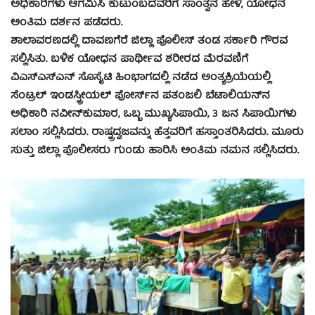
ಅಧಿಕಾರಿಗಳು ಆಗಮಿಸಿ ಕುಟುಂಬದವರಿಗೆ ಸಾಂತ್ವನ ಹೇಳಿ, ಯೋಧನ
ಅಂತಿಮ ದರ್ಶನ ಪಡೆದರು.
ಶಾಲಾವರಣದಲ್ಲಿ ದಾವಣಗೆರೆ ಜಿಲ್ಲಾ ಪೊಲೀಸ್ ತಂಡ ಸರ್ಕಾರಿ ಗೌರವ
ಸಲ್ಲಿಸಿತು. ಬಳಿಕ ಯೋಧನ ಪಾರ್ಥೀವ ಶರೀರದ ಮೆರವಣಿಗೆ
ವಿಎಸ್‍ಎಸ್‍ಎನ್ ಸೊಸೈಟಿ ಹಿಂಭಾಗದಲ್ಲಿ ನಡೆದ ಅಂತ್ಯಕ್ರಿಯೆಯಲ್ಲಿ
ಸೆಂಟ್ರಲ್ ಇಂಡಸ್ಟ್ರೀಯಲ್ ಪೋರ್ಸ್‍ನ ಪತಂಜಲಿ ಬೆಟಾಲಿಯನ್‍ನ
ಅಧಿಕಾರಿ ನವೀನ್‍ಕುಮಾರ, ಒಬ್ಬ ಮುಖ್ಯಸಿಪಾಯಿ, 3 ಜನ ಸಿಪಾಯಿಗಳು
ಸಲಾಂ ಸಲ್ಲಿಸಿದರು. ರಾಷ್ಟ್ರದ್ವಜವನ್ನು ಹೆತ್ತವರಿಗೆ ಹಸ್ತಾಂತರಿಸಿದರು. ಮೂರು
ಸುತ್ತು ಜಿಲ್ಲಾ ಪೊಲೀಸರು ಗುಂಡು ಹಾರಿಸಿ ಅಂತಿಮ ನಮನ ಸಲ್ಲಿಸಿದರು.