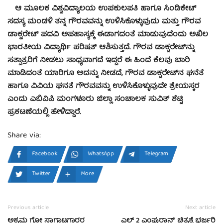
ಆ ಮೂಲಕ ವಿಶ್ವವಿದ್ಯಾಲಯ ಉಪಕುಲಪತಿ ಹಾಗೂ ಸಿಂಡಿಕೇಟ್
ಸದಸ್ಯ ಮಂಡಳಿ ತನ್ನ ಗೌರವವನ್ನು ಉಳಿಸಿಕೊಳ್ಳುವುದು ಮತ್ತು ಗೌರವ
ಡಾಕ್ಟರೇಟ್ ಪದವಿ ಅಪಹಾಸ್ಯಕ್ಕೆ ಈಡಾಗದಂತೆ ಮಾಡುವುದೆಂದು ಅಖಿಲ
ಭಾರತೀಯ ವಿದ್ಯಾರ್ಥಿ ಪರಿಷತ್ ಆಶಿಸುತ್ತದೆ. ಗೌರವ ಡಾಕ್ಟರೇಟ್‌ನ್ನು
ಸತ್ಪಾತ್ರರಿಗೆ ನೀಡಲು ಸಾಧ್ಯವಾಗದೆ ಇದ್ದರೆ ಈ ಹಿಂದೆ ಕೆಲವು ಬಾರಿ
ಮಾಡಿದಂತೆ ಯಾರಿಗೂ ಅದನ್ನು ನೀಡದೆ, ಗೌರವ ಡಾಕ್ಟರೇಟ್‌ನ ಘನೆತೆ
ಹಾಗೂ ವಿವಿಯ ಘನತೆ ಗೌರವವನ್ನು ಉಳಿಸಿಕೊಳ್ಳುವುದೇ ಶ್ರೇಯಸ್ಕರ
ಎಂದು ಎಬಿವಿಪಿ ಮಂಗಳೂರು ಜಿಲ್ಲಾ ಸಂಚಾಲಕ ಸುವಿತ್ ಶೆಟ್ಟಿ
ಪ್ರಕಟಣೆಯಲ್ಲಿ ಹೇಳಿದ್ದಾರೆ.
Share via:
Facebook
WhatsApp
Telegram
Twitter
More
Previous article
Next article
ಅಕ್ರಮ ಗೋ ಸಾಗಾಟಗಾರರ
ಎಲ್ 2 ಎಂಪುರಾನ್’ ಚಿತ್ರಕ್ಕೆ ಭರ್ಜರಿ