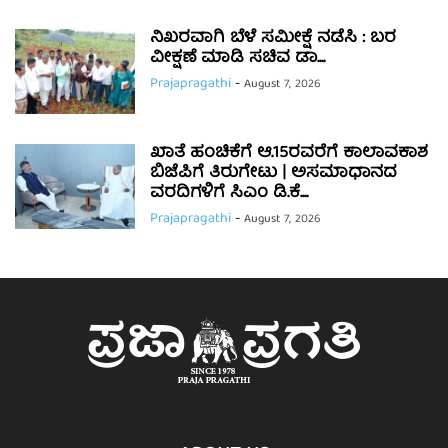
ನಿಖರವಾಗಿ ಬೆಳೆ ಸಮೀಕ್ಷೆ ನಡೆಸಿ : ಬರ
ವೀಕ್ಷಣೆ ಮಾಡಿ ಸಚಿವ ಡಾ....
Prajapragathi
-
August 7, 2026
ಖಾತೆ ಹಂಚಿಕೆಗೆ ಆ.15ರವರೆಗೆ ಕಾಲಾವಕಾಶ
ಬಿಜೆಪಿಗೆ ತಿರುಗೇಟು | ಅಸಮಾಧಾನದ
ವರದಿಗಳಿಗೆ ಸಿಎಂ ಡಿ.ಕೆ....
Prajapragathi
-
August 7, 2026