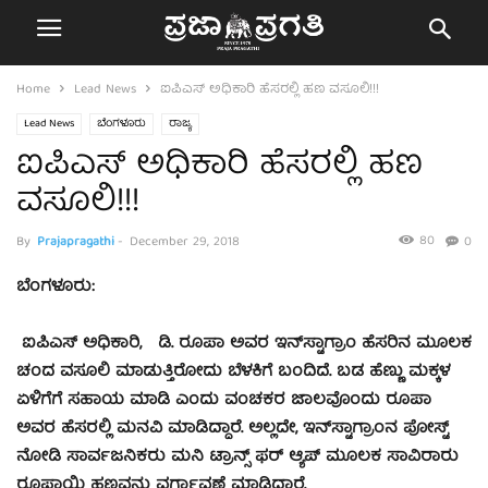
Home
Lead News
ಐಪಿಎಸ್ ಅಧಿಕಾರಿ ಹೆಸರಲ್ಲಿ ಹಣ ವಸೂಲಿ!!!
Lead News
ಬೆಂಗಳೂರು
ರಾಜ್ಯ
ಐಪಿಎಸ್ ಅಧಿಕಾರಿ ಹೆಸರಲ್ಲಿ ಹಣ
ವಸೂಲಿ!!!
80
By
Prajapragathi
-
December 29, 2018
0
ಬೆಂಗಳೂರು:
ಐಪಿಎಸ್​ ಅಧಿಕಾರಿ, ಡಿ. ರೂಪಾ ಅವರ ಇನ್​ಸ್ಟಾಗ್ರಾಂ ಹೆಸರಿನ ಮೂಲಕ
ಚಂದ ವಸೂಲಿ ಮಾಡುತ್ತಿರೋದು ಬೆಳಕಿಗೆ ಬಂದಿದೆ. ಬಡ ಹೆಣ್ಣು ಮಕ್ಕಳ
ಏಳಿಗೆಗೆ ಸಹಾಯ ಮಾಡಿ ಎಂದು ವಂಚಕರ ಜಾಲವೊಂದು ರೂಪಾ
ಅವರ ಹೆಸರಲ್ಲಿ ಮನವಿ ಮಾಡಿದ್ದಾರೆ. ಅಲ್ಲದೇ, ಇನ್​ಸ್ಟಾಗ್ರಾಂನ ಪೋಸ್ಟ್
ನೋಡಿ ಸಾರ್ವಜನಿಕರು ಮನಿ ಟ್ರಾನ್ಸ್ ಫರ್ ಆ್ಯಪ್ ಮೂಲಕ ಸಾವಿರಾರು
ರೂಪಾಯಿ ಹಣವನ್ನು ವರ್ಗಾವಣೆ ಮಾಡಿದ್ದಾರೆ.