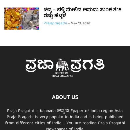
ಚಿನ್ನ – ಬೆಳ್ಳಿ ಮೇಲಿನ ಆಮದು ಸುಂಕ ಶೆ.15
ರಷ್ಟು ಹೆಚ್ಚಳ
Prajapragathi
-
May 13, 2026
ABOUT US
Praja Pragathi is Kannada (ಕನ್ನಡ) Epaper of India region Asia.
Praja Pragathi is very popular in India and is being published
from different cities of India. ... You are reading Praja Pragathi
Newspaper of India.