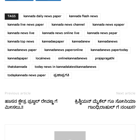
TAGS
kannada daily news paper
kannada flash news
kannada live news paper
kannada news channel
kannada news epaper
kannada news live
kannada news online live
kannada news pepar
kannada top news
kannadaepaper
kannadanew
kannadanews
kannadanews paper
kannadanews paperonline
kannadanews papertoday
kannadapaper
localnews
onlinekannadanews
prajapragathi
thatskannada
today news in kannadalatestkannadanews
todaykannada news paper
ಪ್ರಜಾಪ್ರಗತಿ
Previous article
Next article
ಹಾಸನ ಕ್ಷೇತ್ರ ಪ್ರಜ್ವಲ್ ರೇವಣ್ಣ ಗೆ
ಕ್ರಿಶ್ಚಿಯನ್ ಮೈಕೆಲ್ ಗೂ ಸೋನಿಯಾ
ಮೀಸಲು..!!
ಗಾಂಧಿ,ರಾಹುಲ್ ಗೆ ನಂಟು!!?