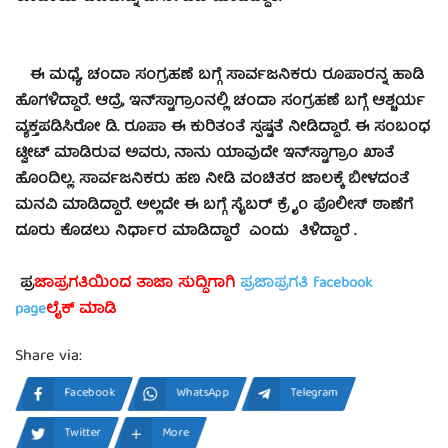
ಈ ಮಧ್ಯೆ, ಚಂದಾ ಸಂಗ್ರಹಣೆ ಬಗ್ಗೆ ಸಾರ್ವಜನಿಕರು ರೂಪಾರನ್ನ ಹಾಡಿ
ಹೊಗಳಿದ್ದಾರೆ. ಆದ್ರೆ, ಇನ್​ಸ್ಟಾಗ್ರಾಂನಲ್ಲಿ ಚಂದಾ ಸಂಗ್ರಹಣೆ ಬಗ್ಗೆ ಆಶ್ಚರ್ಯ
ವ್ಯಕ್ತಪಡಿಸಿರೋ ಡಿ. ರೂಪಾ ಈ ಕುರಿತಂತೆ ಸ್ಪಷ್ಟತೆ ನೀಡಿದ್ದಾರೆ. ಈ ಸಂಬಂಧ
ಟ್ವೀಟ್​ ಮಾಡಿರುವ ಅವರು, ನಾನು ಯಾವುದೇ ಇನ್​ಸ್ಟಾಗ್ರಾಂ ಖಾತೆ
ಹೊಂದಿಲ್ಲ. ಸಾರ್ವಜನಿಕರು ಹಣ ನೀಡಿ ವಂಚಿತರ ಜಾಲಕ್ಕೆ ಬೀಳದಂತೆ
ಮನವಿ ಮಾಡಿದ್ದಾರೆ. ಅಲ್ಲದೇ ಈ ಬಗ್ಗೆ ಸೈಬರ್ ಕ್ರೈಂ ಪೊಲೀಸ್ ಠಾಣೆಗೆ
ದೂರು ಕೊಡಲು ನಿರ್ಧಾರ ಮಾಡಿದ್ದಾರೆ ಎಂದು ತಿಳಿದ್ದಾರೆ .
ಪ್ರ
ಜಾಪ್ರಗತಿಯಿಂದ ತಾಜಾ ಸುದ್ದಿಗಾಗಿ
ಪ್ರಜಾಪ್ರಗತಿ facebook
page
ಲೈಕ್ ಮಾಡಿ
Share via:
Facebook
WhatsApp
Telegram
Twitter
More