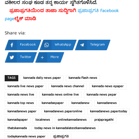
ವಕೀಲರ ಸಂಘ ಕೂಡ ತನ್ನ ಕಾರ್ಯ ಸ್ಥಗಿತಗೊಳಿಸಿದೆ.
ಪ್ರಜಾಪ್ರಗತಿಯಿಂದ ತಾಜಾ ಸುದ್ದಿಗಾಗಿ
ಪ್ರಜಾಪ್ರಗತಿ facebook
page
ಲೈಕ್ ಮಾಡಿ
Share via:
Facebook
WhatsApp
Telegram
Twitter
More
TAGS
kannada daily news paper
kannada flash news
kannada live news paper
kannada news channel
kannada news epaper
kannada news live
kannada news online live
kannada news pepar
kannada top news
kannadaepaper
kannadanew
kannadanews
kannadanews paper
kannadanews paperonline
kannadanews papertoday
kannadapaper
localnews
onlinekannadanews
prajapragathi
thatskannada
today news in kannadalatestkannadanews
todaykannada news paper
ಪ್ರಜಾಪ್ರಗತಿ