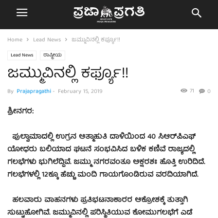
Home
Lead News
ಜಮ್ಮುವಿನಲ್ಲಿ ಕರ್ಫ್ಯೂ!!
Lead News
ರಾಷ್ಟ್ರೀಯ
ಜಮ್ಮುವಿನಲ್ಲಿ ಕರ್ಫ್ಯೂ!!
71
By
Prajapragathi
-
February 15, 2019
0
ಶ್ರೀನಗರ:
ಪುಲ್ವಾಮಾದಲ್ಲಿ ಉಗ್ರನ ಆತ್ಮಾಹುತಿ ದಾಳಿಯಿಂದ 40 ಸಿಆರ್​ಪಿಎಫ್
ಯೋಧರು ಬಲಿಯಾದ ಘಟನೆ ಸಂಭವಿಸಿದ ಬಳಿಕ ಕಣಿವೆ ರಾಜ್ಯದಲ್ಲಿ
ಗಲಭೆಗಳು ಭುಗಿಲೆದ್ದಿವೆ. ಜಮ್ಮು ನಗರವಂತೂ ಅಕ್ಷರಶಃ ಹೊತ್ತಿ ಉರಿದಿದೆ.
ಗಲಭೆಗಳಲ್ಲಿ 12ಕ್ಕೂ ಹೆಚ್ಚು ಮಂದಿ ಗಾಯಗೊಂಡಿರುವ ವರದಿಯಾಗಿದೆ.
ಹಲವಾರು ವಾಹನಗಳು ಪ್ರತಿಭಟನಾಕಾರರ ಆಕ್ರೋಶಕ್ಕೆ ತುತ್ತಾಗಿ
ಸುಟ್ಟುಹೋಗಿವೆ. ಜಮ್ಮುವಿನಲ್ಲಿ ಪರಿಸ್ಥಿತಿಯುವ ಕೋಮುಗಲಭೆಗೆ ಎಡೆ