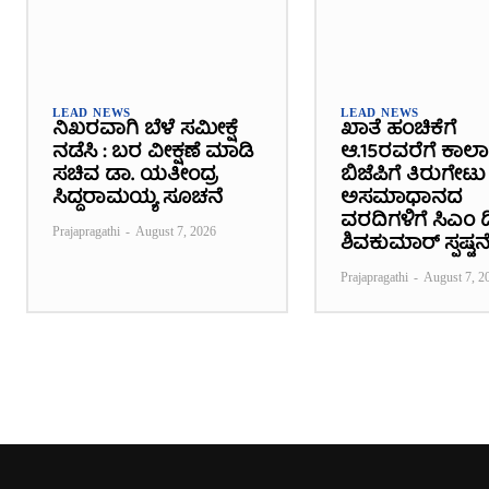
LEAD NEWS
LEAD NEWS
ನಿಖರವಾಗಿ ಬೆಳೆ ಸಮೀಕ್ಷೆ
ಖಾತೆ ಹಂಚಿಕೆಗೆ
ನಡೆಸಿ : ಬರ ವೀಕ್ಷಣೆ ಮಾಡಿ
ಆ.15ರವರೆಗೆ ಕಾಲ
ಸಚಿವ ಡಾ. ಯತೀಂದ್ರ
ಬಿಜೆಪಿಗೆ ತಿರುಗೇಟು 
ಸಿದ್ದರಾಮಯ್ಯ ಸೂಚನೆ
ಅಸಮಾಧಾನದ
ವರದಿಗಳಿಗೆ ಸಿಎಂ ಡಿ
Prajapragathi
-
August 7, 2026
ಶಿವಕುಮಾರ್ ಸ್ಪಷ್ಟನ
Prajapragathi
-
August 7, 2