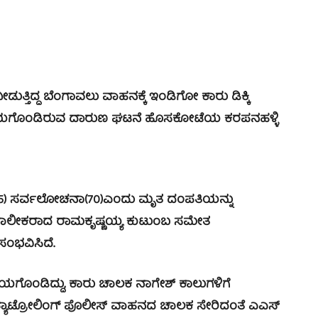
ುತ್ತಿದ್ದ ಬೆಂಗಾವಲು ವಾಹನಕ್ಕೆ ಇಂಡಿಗೋ ಕಾರು ಡಿಕ್ಕಿ
ಬರು ಗಾಯಗೊಂಡಿರುವ ದಾರುಣ ಘಟನೆ ಹೊಸಕೋಟೆಯ ಕರಪನಹಳ್ಳಿ
(75) ಸರ್ವಲೋಚನಾ(70)ಎಂದು ಮೃತ ದಂಪತಿಯನ್ನು
ಪ್ ಮಾಲೀಕರಾದ ರಾಮಕೃಷ್ಣಯ್ಯ ಕುಟುಂಬ ಸಮೇತ
ಸಂಭವಿಸಿದೆ.
ಾಯಗೊಂಡಿದ್ದು, ಕಾರು ಚಾಲಕ ನಾಗೇಶ್ ಕಾಲುಗಳಿಗೆ
ಪ್ಯಾಟ್ರೋಲಿಂಗ್ ಪೊಲೀಸ್ ವಾಹನದ ಚಾಲಕ ಸೇರಿದಂತೆ ಎಎಸ್