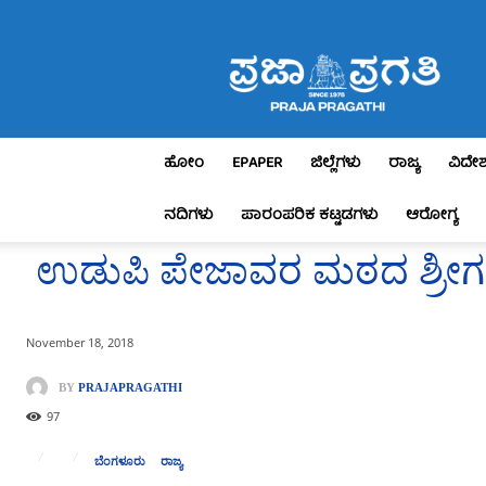
Praja
Pragathi
ಹೋಂ
EPAPER
ಜಿಲ್ಲೆಗಳು
ರಾಜ್ಯ
ವಿದೇ
ನದಿಗಳು
ಪಾರಂಪರಿಕ ಕಟ್ಟಡಗಳು
ಆರೋಗ್ಯ
ಉಡುಪಿ ಪೇಜಾವರ ಮಠದ ಶ್ರೀಗಳ ಕಾ
November 18, 2018
BY
PRAJAPRAGATHI
97
ಬೆಂಗಳೂರು
ರಾಜ್ಯ