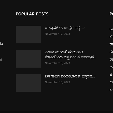
POPULAR POSTS
P
ಕುಲ್ಗಾಮ್‌ : 5 ಉಗ್ರರ ಹತ್ಯೆ …..!
L
November 17, 2023
ಬ
ia
ರಾ
ತ
ನಿಗಮ ಮಂಡಳಿ ನೇಮಕಾತಿ :
ಕೆಇಎಯಿಂದ ವಸ್ತ್ರ ಸಂಹಿತೆ ಘೋಷಣೆ…!
ರಾ
hi
November 15, 2023
ದ
ಚಿ
ಬೆಳಗಾವಿಗೆ ವಂದೇಭಾರತ್‌ ವಿಸ್ಥರಣೆ….!
ಹ
November 15, 2023
ಬಳ