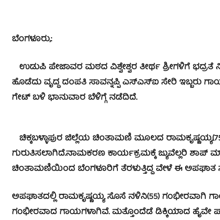
ಬೆಂಗಳೂರು,:
ಉಡುಪಿ ಪೇಜಾವರ ಮಠದ ವಿಶ್ವೇಶ್ವರ ತೀರ್ಥ ಶ್ರೀಗಳಿಗೆ ಭದ್ರತೆ ನೀಡ
ಹೊಡೆದು ವೃದ್ಧ ದಂಪತಿ ಸಾವನ್ನಪ್ಪಿ ಎಸ್‍ಎಸ್‍ಐ ಸೇರಿ ಇಬ್
ಗೇಟ್ ಬಳಿ ಭಾನುವಾರ ಬೆಳಿಗ್ಗೆ ನಡೆದಿದೆ.
ಚಿಕ್ಕಬಳ್ಳಾಪುರ ಜಿಲ್ಲೆಯ ಚಿಂತಾಮಣಿ ಮೂಲದ ರಾಮಕೃಷ್ಣಯ್ಯ
ಗುರುತಿಸಲಾಗಿದೆ.ನಾಮಕರಣ ಕಾರ್ಯಕ್ರಮಕ್ಕೆ ಜ್ಯುವೆಲ್ಲರಿ ಶಾ
ಚಿಂತಾಮಣಿಯಿಂದ ಬೆಂಗಳೂರಿಗೆ ತೆರಳುತ್ತಿದ್ದ ವೇಳೆ ಈ ಅಪಘಾತ 
ಅಪಘಾತದಲ್ಲಿ ರಾಮಕೃಷ್ಣಯ್ಯ ಸೊಸೆ ನಳಿನಿ(55) ಗಂಭೀರವಾಗಿ ಗ
ಗಂಭೀರವಾದ ಗಾಯಗಳಾಗಿವೆ. ಮತ್ತೊಂದೆಡೆ ಡಿಕ್ಕಿಯಾದ ಹೈವೇ 