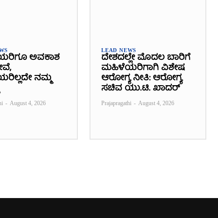
EWS
LEAD NEWS
ಯರಿಗೂ ಅವಕಾಶ
ದೇಶದಲ್ಲೇ ಮೊದಲ ಬಾರಿಗೆ
ೇವೆ,
ಮಹಿಳೆಯರಿಗಾಗಿ ವಿಶೇಷ
ರಿಲ್ಲದೇ ನಮ್ಮ
ಆರೋಗ್ಯ ನೀತಿ: ಆರೋಗ್ಯ
ಸಚಿವ ಯು.ಟಿ. ಖಾದರ್
hi
-
August 4, 2026
Prajapragathi
-
August 4, 2026