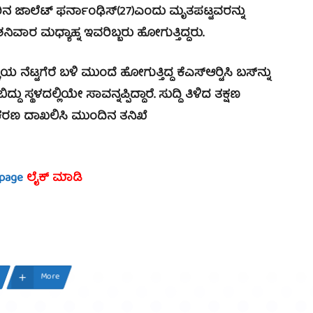
 ಜಾಲೆಟ್ ಫರ್ನಾಂಢಿಸ್(27)ಎಂದು ಮೃತಪಟ್ಟವರನ್ನು
ಿವಾರ ಮಧ್ಯಾಹ್ನ ಇವರಿಬ್ಬರು ಹೋಗುತ್ತಿದ್ದರು.
ೆರೆ ಬಳಿ ಮುಂದೆ ಹೋಗುತ್ತಿದ್ದ ಕೆಎಸ್‍ಆರ್‍ಟಿಸಿ ಬಸ್‍ನ್ನು
್ದು ಸ್ಥಳದಲ್ಲಿಯೇ ಸಾವನ್ನಪ್ಪಿದ್ದಾರೆ. ಸುದ್ದಿ ತಿಳಿದ ತಕ್ಷಣ
ಪ್ರಕರಣ ದಾಖಲಿಸಿ ಮುಂದಿನ ತನಿಖೆ
 page
ಲೈಕ್ ಮಾಡಿ
More