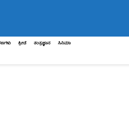
ಣಗಳು
ಕ್ರೀಡೆ
ತಂತ್ರಜ್ಞಾನ
ಸಿನಿಮಾ