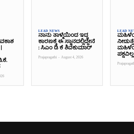
LEAD NEWS
LEAD N
ನಾನು ತಾಳ್ಮೆಯಿಂದ ಇದ್ದ
ಮಹಿಳೆ
ಾವಕಾಶ
ಕಾರಣಕ್ಕೆ ಈ ಸ್ಥಾನದಲ್ಲಿದ್ದೇನೆ
ನೀಡುತ್ತ
|
: ಸಿಎಂ ಡಿ ಕೆ ಶಿವಕುಮಾರ್
ಮಹಿಳೆಯ
ಪಕ್ಷವಿಲ್ಲ
Prajapragathi
-
August 4, 2026
.ಕೆ.
Prajapragat
ೆ
026