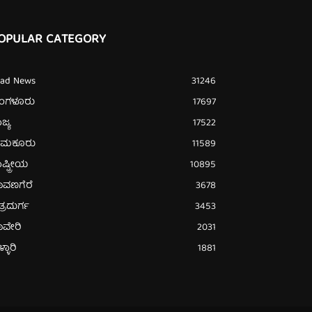
OPULAR CATEGORY
ead News
31246
ೆಂಗಳೂರು
17697
ಜ್ಯ
17522
ುಮಕೂರು
11589
ಷ್ಟ್ರೀಯ
10895
ಾವಣಗೆರೆ
3678
ತ್ರದುರ್ಗ
3453
ಾವೇರಿ
2031
್ಳಾರಿ
1881