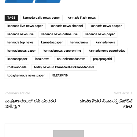
TAGS
kannada daily news paper
kannada flash news
kannada live news paper
kannada news channel
kannada news epaper
kannada news live
kannada news online live
kannada news pepar
kannada top news
kannadaepaper
kannadanew
kannadanews
kannadanews paper
kannadanews paperonline
kannadanews papertoday
kannadapaper
localnews
onlinekannadanews
prajapragathi
thatskannada
today news in kannadalatestkannadanews
todaykannada news paper
ಪ್ರಜಾಪ್ರಗತಿ
Previous article
Next article
ಕಾರ್ಪೋರೇಟರ್ ರವಿ ಹಂತಕರ
ದೇವೇಗೌಡರ ನಿವಾಸಕ್ಕೆ ಹೆಚ್‍ಡಿಕೆ
ಸುಳಿವು..?
ಭೇಟಿ