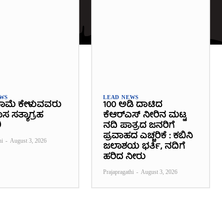
EWS
LEAD NEWS
ಾಮೆ ಕೇಳುವವರು
100 ಅಡಿ ದಾಟಿದ
 ಸತ್ಯಾಗ್ರಹ
ಕೆಆರ್‌ಎಸ್ ನೀರಿನ ಮಟ್ಟ
ಿ
ನದಿ ಪಾತ್ರದ ಜನರಿಗೆ
ಪ್ರವಾಹದ ಎಚ್ಚರಿಕೆ : ಕಬಿನಿ
hi
-
August 3, 2026
ಜಲಾಶಯ ಭರ್ತಿ, ನದಿಗೆ
ಹರಿದ ನೀರು
Prajapragathi
-
August 3, 2026