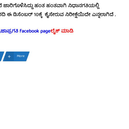
ಾರಿಗೊಳಿಸಿದ್ದು ಹಂತ ಹಂತವಾಗಿ ನಿಧಾನಗತಿಯಲ್ಲಿ
ಿ ಈ ಡಿಸೆಂಬರ್ 10ಕ್ಕೆ ಕೈಸೇರುವ ನಿರೀಕ್ಷೆಯಿದೇ ಎನ್ನಲಾಗಿದೆ .
್ರಜಾಪ್ರಗತಿ facebook page
ಲೈಕ್ ಮಾಡಿ
More