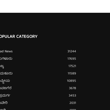
OPULAR CATEGORY
ead News
31244
ೆಂಗಳೂರು
17695
ಜ್ಯ
17521
ುಮಕೂರು
11589
ಷ್ಟ್ರೀಯ
10895
ಾವಣಗೆರೆ
3678
ತ್ರದುರ್ಗ
3453
ಾವೇರಿ
2031