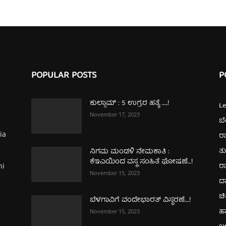
POPULAR POSTS
P
ಕುಲ್ಗಾಮ್‌ : 5 ಉಗ್ರರ ಹತ್ಯೆ …..!
L
November 17, 2023
ಬ
ia
ರಾ
ತ
ನಿಗಮ ಮಂಡಳಿ ನೇಮಕಾತಿ :
ಕೆಇಎಯಿಂದ ವಸ್ತ್ರ ಸಂಹಿತೆ ಘೋಷಣೆ…!
ರಾ
hi
November 15, 2023
ದ
ಚಿ
ಬೆಳಗಾವಿಗೆ ವಂದೇಭಾರತ್‌ ವಿಸ್ಥರಣೆ….!
ಹ
November 15, 2023