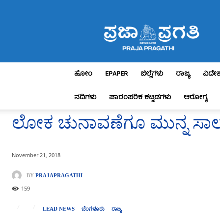
Praja
Pragathi
ಹೋಂ
EPAPER
ಜಿಲ್ಲೆಗಳು
ರಾಜ್ಯ
ವಿದೇ
ನದಿಗಳು
ಪಾರಂಪರಿಕ ಕಟ್ಟಡಗಳು
ಆರೋಗ್ಯ
ಲೋಕ ಚುನಾವಣೆಗೂ ಮುನ್ನ ಸಾಲ
November 21, 2018
BY
PRAJAPRAGATHI
159
LEAD NEWS
ಬೆಂಗಳೂರು
ರಾಜ್ಯ