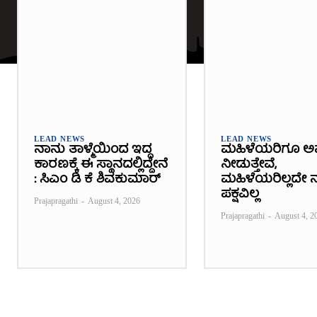
LEAD NEWS
LEAD NEWS
ನಾನು ತಾಳ್ಮೆಯಿಂದ ಇದ್ದ
ಮಹಿಳೆಯರಿಗೂ ಅ
ಕಾರಣಕ್ಕೆ ಈ ಸ್ಥಾನದಲ್ಲಿದ್ದೇನೆ
ನೀಡುತ್ತೇವೆ,
: ಸಿಎಂ ಡಿ ಕೆ ಶಿವಕುಮಾರ್
ಮಹಿಳೆಯರಿಲ್ಲದೇ ನ
ಪಕ್ಷವಿಲ್ಲ
Prajapragathi
-
August 4, 2026
Prajapragathi
-
August 4, 2