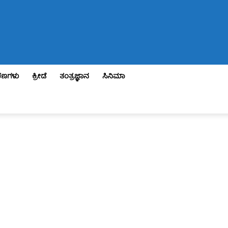
ಣಗಳು
ಕ್ರೀಡೆ
ತಂತ್ರಜ್ಞಾನ
ಸಿನಿಮಾ