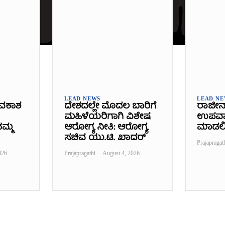
LEAD NEWS
LEAD N
ವಕಾಶ
ದೇಶದಲ್ಲೇ ಮೊದಲ ಬಾರಿಗೆ
ರಾಜೀನ
ಮಹಿಳೆಯರಿಗಾಗಿ ವಿಶೇಷ
ಉಪವಾಸ
ಮ್ಮ
ಆರೋಗ್ಯ ನೀತಿ: ಆರೋಗ್ಯ
ಮಾಡಲ
ಸಚಿವ ಯು.ಟಿ. ಖಾದರ್
Prajapragat
026
Prajapragathi
-
August 4, 2026