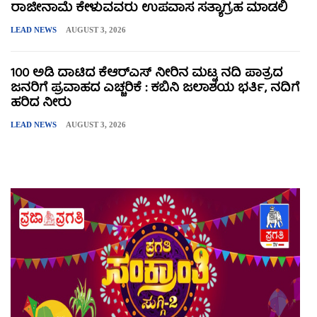
ರಾಜೀನಾಮೆ ಕೇಳುವವರು ಉಪವಾಸ ಸತ್ಯಾಗ್ರಹ ಮಾಡಲಿ
LEAD NEWS
AUGUST 3, 2026
100 ಅಡಿ ದಾಟಿದ ಕೆಆರ್‌ಎಸ್ ನೀರಿನ ಮಟ್ಟ ನದಿ ಪಾತ್ರದ
ಜನರಿಗೆ ಪ್ರವಾಹದ ಎಚ್ಚರಿಕೆ : ಕಬಿನಿ ಜಲಾಶಯ ಭರ್ತಿ, ನದಿಗೆ
ಹರಿದ ನೀರು
LEAD NEWS
AUGUST 3, 2026