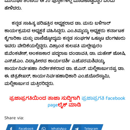
ಮುರುಘಾ ಶರಣರು ಈ 20 ಪುಸ್ತಕಗಳಲ್ಲಿ ಮಾಡಿಕೊಟ್ಟಿದ್ದಾರೆ ಎಂದು
ಹೇಳಿದರು.
ಕನ್ನಡ ಸಾಹಿತ್ಯ ಪರಿಷತ್ತಿನ ಅಧ್ಯಕ್ಷರಾದ ಡಾ. ಮನು ಬಳಿಗಾರ್
ಕಾರ್ಯಕ್ರಮದ ಅಧ್ಯಕ್ಷತೆ ವಹಿಸಿದ್ದರು. ಎಂ.ತಿಮ್ಮಯ್ಯ ಅಧ್ಯಕ್ಷರು ಕರ್ನಾಟಕ
ಕೈಗಾರಿಕಾ ಮತ್ತು ವಾಣಿಜ್ಯೋದ್ಯಮ ಕನ್ನಡ ಸಂಘಗಳ ಒಕ್ಕೂಟ ಬೆಂಗಳೂರು
ಇವರು ವೇದಿಕೆಯಲ್ಲಿದ್ದರು. ವಿಶ್ರಾಂತ ಕುಲಪತಿ ಮಲ್ಲೇಪುರಂ
ಜಿ.ವೆಂಕಟೇಶ್, ಅಂಕಣಕಾರ ಪದ್ಮರಾಜ ದಂಡಾವತಿ, ಡಾ. ಮಹೇಶ್ ಜೋಷಿ,
ಎಸ್.ಜೆ.ಎಂ. ವಿದ್ಯಾಪೀಠದ ಕಾರ್ಯದರ್ಶಿ ಎ.ಜೆ.ಪರಮಶಿವಯ್ಯ,
ಕಾರ್ಯನಿರ್ವಹಣಾ ನಿರ್ದೇಶಕರಾದ ಡಾ. ಜಿ.ಎನ್. ಮಲ್ಲಿಕಾರ್ಜುನಪ್ಪ, ಡಾ.
ಈ. ಚಿತ್ರಶೇಖರ್, ಕಾರ್ಯನಿರ್ವಹಣಾಧಿಕಾರಿ ಎಂ.ಜಿ.ದೊರೆಸ್ವಾಮಿ,
ಮಲ್ಲಿಕಾರ್ಜುನ ಮತ್ತಿರರಿದ್ದರು.
ಪ್ರಜಾಪ್ರಗತಿಯಿಂದ ತಾಜಾ ಸುದ್ದಿಗಾಗಿ
ಪ್ರಜಾಪ್ರಗತಿ facebook
page
ಲೈಕ್ ಮಾಡಿ
Share via:
Facebook
WhatsApp
Telegram