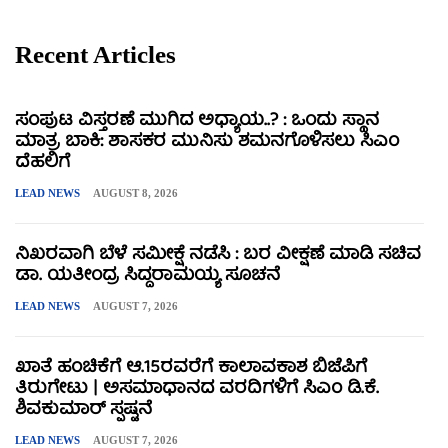
Recent Articles
ಸಂಪುಟ ವಿಸ್ತರಣೆ ಮುಗಿದ ಅಧ್ಯಾಯ..? : ಒಂದು ಸ್ಥಾನ
ಮಾತ್ರ ಬಾಕಿ: ಶಾಸಕರ ಮುನಿಸು ಶಮನಗೊಳಿಸಲು ಸಿಎಂ
ದೆಹಲಿಗೆ
LEAD NEWS
AUGUST 8, 2026
ನಿಖರವಾಗಿ ಬೆಳೆ ಸಮೀಕ್ಷೆ ನಡೆಸಿ : ಬರ ವೀಕ್ಷಣೆ ಮಾಡಿ ಸಚಿವ
ಡಾ. ಯತೀಂದ್ರ ಸಿದ್ದರಾಮಯ್ಯ ಸೂಚನೆ
LEAD NEWS
AUGUST 7, 2026
ಖಾತೆ ಹಂಚಿಕೆಗೆ ಆ.15ರವರೆಗೆ ಕಾಲಾವಕಾಶ ಬಿಜೆಪಿಗೆ
ತಿರುಗೇಟು | ಅಸಮಾಧಾನದ ವರದಿಗಳಿಗೆ ಸಿಎಂ ಡಿ.ಕೆ.
ಶಿವಕುಮಾರ್ ಸ್ಪಷ್ಟನೆ
LEAD NEWS
AUGUST 7, 2026