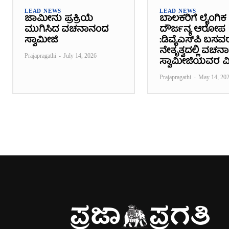
LEAD NEWS
LEAD NEWS
ಜಾಮೀನು ಪ್ರಕ್ರಿಯೆ
ಬಾಲಕರಿಗೆ ಲೈಂಗಿಕ
ಮುಗಿಸಿದ ವಚನಾನಂದ
ದೌರ್ಜನ್ಯ ಆರೋಪ
ಸ್ವಾಮೀಜಿ
:ಡಿವೈಎಸ್‌ಪಿ ಬಸವ
ನೇತೃತ್ವದಲ್ಲಿ ವಚ
Prajapragathi
-
July 14, 2026
ಸ್ವಾಮೀಜಿಯವರ ವ
Prajapragathi
-
May 14, 20