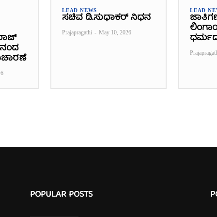
LEAD NEWS
LEAD N
ಸಚಿವ ಡಿ.ಸುಧಾಕರ್ ನಿಧನ
ಜಾತಿಗಣತ
ಲಿಂಗಾಯ
Prajapragathi
-
May 10, 2026
ರಾಜ್
ಧರ್ಮ
ನಾನಂದ
Prajapragat
ಿಚಾರಣೆ
26
POPULAR POSTS
P