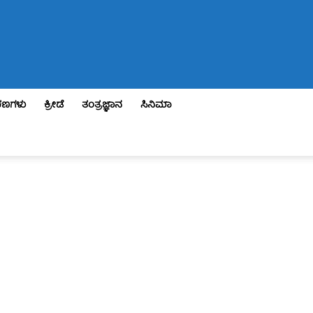
ಣಗಳು
ಕ್ರೀಡೆ
ತಂತ್ರಜ್ಞಾನ
ಸಿನಿಮಾ