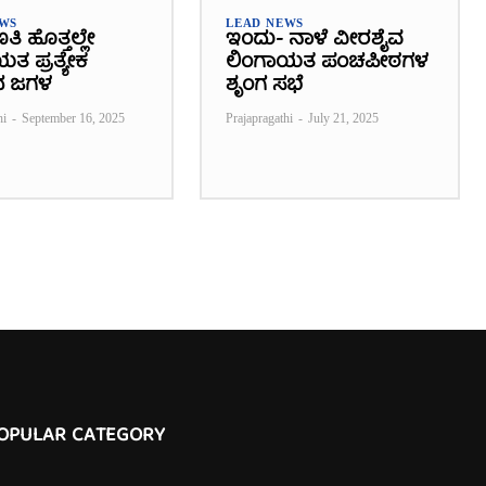
EWS
LEAD NEWS
ಿ ಹೊತ್ತಲ್ಲೇ
ಇಂದು- ನಾಳೆ ವೀರಶೈವ
ತ ಪ್ರತ್ಯೇಕ
ಲಿಂಗಾಯತ ಪಂಚಪೀಠಗಳ
ದ ಜಗಳ
ಶೃಂಗ ಸಭೆ
hi
-
September 16, 2025
Prajapragathi
-
July 21, 2025
OPULAR CATEGORY