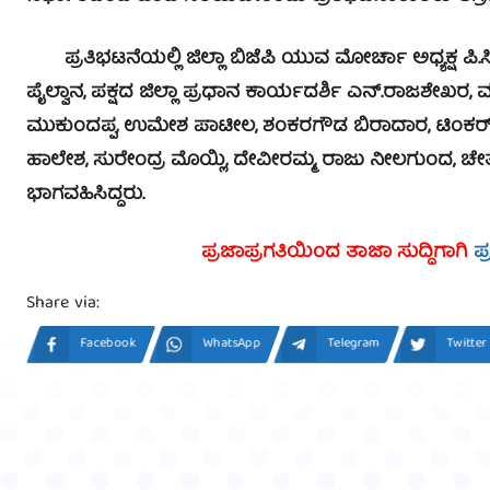
ಪ್ರ
ತಿಭಟನೆಯಲ್ಲಿ ಜಿಲ್ಲಾ ಬಿಜೆಪಿ ಯುವ ಮೋರ್ಚಾ ಅಧ್ಯಕ್ಷ ಪಿ.ಸಿ.
ಪೈಲ್ವಾನ, ಪಕ್ಷದ ಜಿಲ್ಲಾ ಪ್ರಧಾನ ಕಾರ್ಯದರ್ಶಿ ಎನ್.ರಾಜಶೇಖ
ಮುಕುಂದಪ್ಪ, ಉಮೇಶ ಪಾಟೀಲ, ಶಂಕರಗೌಡ ಬಿರಾದಾರ, ಟಿಂಕರ್ 
ಹಾಲೇಶ, ಸುರೇಂದ್ರ ಮೊಯ್ಲಿ, ದೇವೀರಮ್ಮ, ರಾಜು ನೀಲಗುಂದ, ಚೇತ
ಭಾಗವಹಿಸಿದ್ದರು.
ಪ್ರಜಾಪ್ರಗತಿಯಿಂದ ತಾಜಾ ಸುದ್ದಿಗಾಗಿ
ಪ
Share via:
Facebook
WhatsApp
Telegram
Twitter