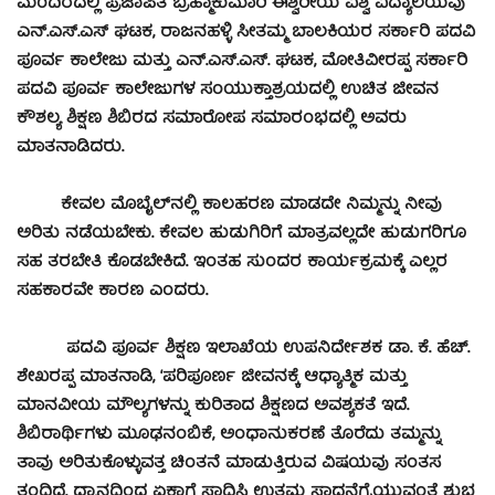
ಮಂದಿರದಲ್ಲಿ ಪ್ರಜಾಪಿತ ಬ್ರಹ್ಮಾಕುಮಾರಿ ಈಶ್ವರೀಯ ವಿಶ್ವ ವಿದ್ಯಾಲಯವು
ಎನ್.ಎಸ್.ಎಸ್ ಘಟಕ, ರಾಜನಹಳ್ಳಿ ಸೀತಮ್ಮ ಬಾಲಕಿಯರ ಸರ್ಕಾರಿ ಪದವಿ
ಪೂರ್ವ ಕಾಲೇಜು ಮತ್ತು ಎನ್.ಎಸ್.ಎಸ್. ಘಟಕ, ಮೋತಿವೀರಪ್ಪ ಸರ್ಕಾರಿ
ಪದವಿ ಪೂರ್ವ ಕಾಲೇಜುಗಳ ಸಂಯುಕ್ತಾಶ್ರಯದಲ್ಲಿ ಉಚಿತ ಜೀವನ
ಕೌಶಲ್ಯ ಶಿಕ್ಷಣ ಶಿಬಿರದ ಸಮಾರೋಪ ಸಮಾರಂಭದಲ್ಲಿ ಅವರು
ಮಾತನಾಡಿದರು.
ಕೇವಲ ಮೊಬೈಲ್‍ನಲ್ಲಿ ಕಾಲಹರಣ ಮಾಡದೇ ನಿಮ್ಮನ್ನು ನೀವು
ಅರಿತು ನಡೆಯಬೇಕು. ಕೇವಲ ಹುಡುಗಿರಿಗೆ ಮಾತ್ರವಲ್ಲದೇ ಹುಡುಗರಿಗೂ
ಸಹ ತರಬೇತಿ ಕೊಡಬೇಕಿದೆ. ಇಂತಹ ಸುಂದರ ಕಾರ್ಯಕ್ರಮಕ್ಕೆ ಎಲ್ಲರ
ಸಹಕಾರವೇ ಕಾರಣ ಎಂದರು.
ಪದವಿ ಪೂರ್ವ ಶಿಕ್ಷಣ ಇಲಾಖೆಯ ಉಪನಿರ್ದೇಶಕ ಡಾ. ಕೆ. ಹೆಚ್.
ಶೇಖರಪ್ಪ ಮಾತನಾಡಿ, ‘ಪರಿಪೂರ್ಣ ಜೀವನಕ್ಕೆ ಆಧ್ಯಾತ್ಮಿಕ ಮತ್ತು
ಮಾನವೀಯ ಮೌಲ್ಯಗಳನ್ನು ಕುರಿತಾದ ಶಿಕ್ಷಣದ ಅವಶ್ಯಕತೆ ಇದೆ.
ಶಿಬಿರಾರ್ಥಿಗಳು ಮೂಢನಂಬಿಕೆ, ಅಂಧಾನುಕರಣೆ ತೊರೆದು ತಮ್ಮನ್ನು
ತಾವು ಅರಿತುಕೊಳ್ಳುವತ್ತ ಚಿಂತನೆ ಮಾಡುತ್ತಿರುವ ವಿಷಯವು ಸಂತಸ
ತಂದಿದೆ. ಧ್ಯಾನದಿಂದ ಏಕಾಗ್ತೆ ಸಾಧಿಸಿ ಉತ್ತಮ ಸಾಧನೆಗೈಯುವಂತೆ ಶುಭ