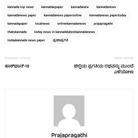
kannada top news
kannadaepaper
kannadanew
kannadanews
kannadanews paper
kannadanews paperonline
kannadanews papertoday
kannadapaper
localnews
onlinekannadanews
prajapragathi
thatskannada
today news in kannadalatestkannadanews
todaykannada news paper
ಪ್ರಜಾಪ್ರಗತಿ
Previous article
Next article
ಹಾಕ್‍ಥಾನ್-18
ಜಿಲ್ಲೆಯ ಪ್ರಗತಿಯ ರಥವನ್ನು ಮುಂದೆ
ಎಳೆಯೋಣ
Prajapragathi