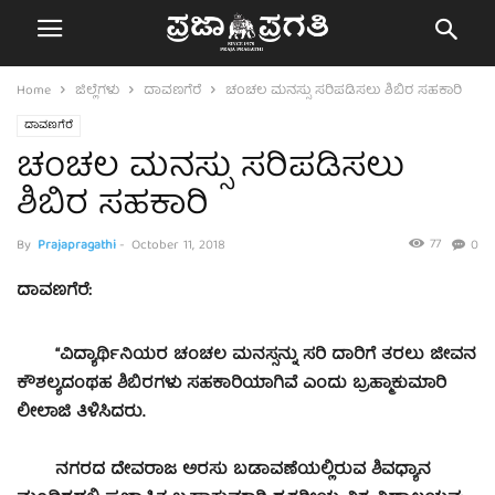
Home
ಜಿಲ್ಲೆಗಳು
ದಾವಣಗೆರೆ
ಚಂಚಲ ಮನಸ್ಸು ಸರಿಪಡಿಸಲು ಶಿಬಿರ ಸಹಕಾರಿ
ದಾವಣಗೆರೆ
ಚಂಚಲ ಮನಸ್ಸು ಸರಿಪಡಿಸಲು
ಶಿಬಿರ ಸಹಕಾರಿ
77
By
Prajapragathi
-
October 11, 2018
0
ದಾವಣಗೆರೆ:
“ವಿದ್ಯಾರ್ಥಿನಿಯರ ಚಂಚಲ ಮನಸ್ಸನ್ನು ಸರಿ ದಾರಿಗೆ ತರಲು ಜೀವನ
ಕೌಶಲ್ಯದಂಥಹ ಶಿಬಿರಗಳು ಸಹಕಾರಿಯಾಗಿವೆ ಎಂದು ಬ್ರಹ್ಮಾಕುಮಾರಿ
ಲೀಲಾಜಿ ತಿಳಿಸಿದರು.
ನಗರದ ದೇವರಾಜ ಅರಸು ಬಡಾವಣೆಯಲ್ಲಿರುವ ಶಿವಧ್ಯಾನ