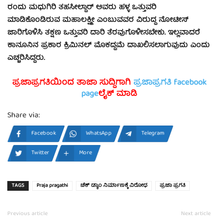
ರಂದು ಮಧುಗಿರಿ ತಹಸೀಲ್ದಾರ್ ಅವರು ಹಳ್ಳ ಒತ್ತುವರಿ
ಮಾಡಿಕೊಂಡಿರುವ ಮಹಾಲಕ್ಷ್ಮೀ ಎಂಬುವವರ ವಿರುದ್ಧ ನೋಟೀಸ್
ಜಾರಿಗೊಳಿಸಿ ತಕ್ಷಣ ಒತ್ತುವರಿ ದಾರಿ ತೆರವುಗೊಳೀಸಬೇಕು. ಇಲ್ಲವಾದರೆ
ಕಾನೂನಿನ ಪ್ರಕಾರ ಕ್ರಿಮಿನಲ್ ಮೊಕದ್ದಮೆ ದಾಖಲಿಸಲಾಗುವುದು ಎಂದು
ಎಚ್ಚರಿಸಿದ್ದರು.
ಪ್ರಜಾಪ್ರಗತಿಯಿಂದ ತಾಜಾ ಸುದ್ದಿಗಾಗಿ
ಪ್ರಜಾಪ್ರಗತಿ facebook
page
ಲೈಕ್ ಮಾಡಿ
Share via:
Facebook
WhatsApp
Telegram
Twitter
More
TAGS
Praja pragathi
ಚೆಕ್ ಡ್ಯಾಂ ನಿರ್ಮಾಣಕ್ಕೆ ವಿರೋಧ
ಪ್ರಜಾ ಪ್ರಗತಿ
Previous article
Next article