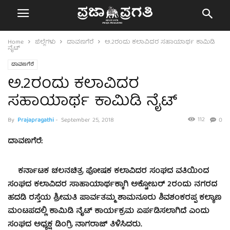
Home
ಜಿಲ್ಲೆಗಳು
ದಾವಣಗೆರೆ
ಅ.2ರಂದು ಕಲಾವಿದರ ಸಹಾಯಾರ್ಥ ಕಾಮಿಡಿ
ನೈಟ್
ದಾವಣಗೆರೆ
ಅ.2ರಂದು ಕಲಾವಿದರ
ಸಹಾಯಾರ್ಥ ಕಾಮಿಡಿ ನೈಟ್
112
By
Prajapragathi
-
September 25, 2018
0
ದಾವಣಗೆರೆ:
ಕರ್ನಾಟಕ ಚಲನಚಿತ್ರ ಪೋಷಕ ಕಲಾವಿದರ ಸಂಘದ ವತಿಯಿಂದ
ಸಂಘದ ಕಲಾವಿದರ ಸಾಹಾಯಾರ್ಥಕ್ಕಾಗಿ ಅಕ್ಟೋಬರ್ 2ರಂದು ನಗರದ
ಹದಡಿ ರಸ್ತೆಯ ಶ್ರೀಮತಿ ಪಾರ್ವತಮ್ಮ ಶಾಮನೂರು ಶಿವಶಂಕರಪ್ಪ ಕಲ್ಯಾಣ
ಮಂಟಪದಲ್ಲಿ ಕಾಮಿಡಿ ನೈಟ್ ಕಾರ್ಯಕ್ರಮ ಏರ್ಪಡಿಸಲಾಗಿದೆ ಎಂದು
ಸಂಘದ ಅಧ್ಯಕ್ಷ ಡಿಂಗ್ರಿ ನಾಗರಾಜ್ ತಿಳಿಸಿದರು.