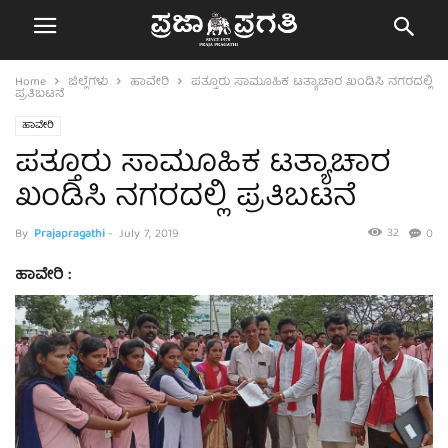
Home
ಜಿಲ್ಲೆಗಳು
ಹಾವೇರಿ
ಪತ್ತೂರು ಸಾಮೂಹಿಕ ಟತ್ಯಾಚಾರ ಖಂಡಿಸಿ ನಗರದಲ್ಲಿ
ಪ್ರತಿಬಟನೆ
ಹಾವೇರಿ
ಪತ್ತೂರು ಸಾಮೂಹಿಕ ಟತ್ಯಾಚಾರ
ಖಂಡಿಸಿ ನಗರದಲ್ಲಿ ಪ್ರತಿಬಟನೆ
32
By
Prajapragathi
-
July 7, 2019
0
ಹಾವೇರಿ :