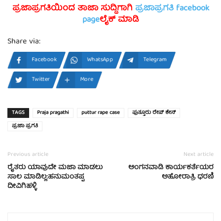
ಪ್ರಜಾಪ್ರಗತಿಯಿಂದ ತಾಜಾ ಸುದ್ದಿಗಾಗಿ
ಪ್ರಜಾಪ್ರಗತಿ facebook
page
ಲೈಕ್ ಮಾಡಿ
Share via:
Facebook
WhatsApp
Telegram
Twitter
More
TAGS
Praja pragathi
puttur rape case
ಪುತ್ತೂರು ರೇಪ್ ಕೇಸ್
ಪ್ರಜಾ ಪ್ರಗತಿ
Previous article
Next article
ರೈತರು ಯಾವುದೇ ಮಜಾ ಮಾಡಲು
ಅಂಗನವಾಡಿ ಕಾರ್ಯಕರ್ತೆಯರ
ಸಾಲ ಮಾಡಿಲ್ಲ:ಹನುಮಂತಪ್ಪ
ಅಹೋರಾತ್ರಿ ಧರಣಿ
ದೀವಿಗಿಹಳ್ಳಿ