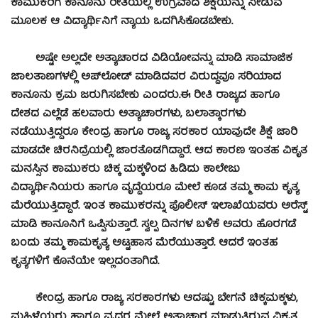
ಕಾಮುಕರಿಗೆ ಕಾನೂನು ರೀತಿಯಲ್ಲಿ ಉಗ್ರವಾದ ಶಿಕ್ಷೆಯನ್ನು ನೀಡುವ
ಮೂಲಕ ಆ ವಿದ್ಯಾರ್ಥಿನಿಗೆ ನ್ಯಾಯ ಒದಗಿಸಿಕೊಡಬೇಕು.
ಅಷ್ಟೇ ಅಲ್ಲದೇ ಅತ್ಯಾಚಾರದ ವಿಡಿಯೋವನ್ನು ಮಾಡಿ ಸಾಮಾಜಿಕ
ಜಾಲತಾಣಗಳಲ್ಲಿ ಅಪ್‍ಲೋಡ್ ಮಾಡಿದವರ ವಿರುದ್ಧವೂ ಸರಿಯಾದ
ಕಾನೂನು ಕ್ರಮ ಜರುಗಿಸಬೇಕು ಎಂದರು.ಈ ರೀತಿ ರಾಜ್ಯದ ಹಾಗೂ
ದೇಶದ ಎಲ್ಲೆಡೆ ಹಲವಾರು ಅತ್ಯಾಚಾರಗಳು, ಬಲಾತ್ಕಾರಗಳು
ನಡೆಯುತ್ತಿದ್ದರೂ ಕೇಂದ್ರ ಹಾಗೂ ರಾಜ್ಯ ಸರಕಾರ ಯಾವುದೇ ಶಿಕ್ಷೆ ಜಾರಿ
ಮಾಡದೇ ಚಿರನಿದ್ರೆಯಲ್ಲಿ ಜಾರತೊಡಗಿದ್ದಾರೆ. ಆದ ಕಾರಣ ಇಂತಹ ವಿಕೃತ
ಮನಸ್ಸಿನ ಕಾಮುಕರು ಚಿಕ್ಕ ಮಕ್ಕಳಿಂದ ಹಿಡಿದು ಕಾಲೇಜು
ವಿದ್ಯಾರ್ಥಿನಿಯರು ಹಾಗೂ ವೃದ್ಧೆಯರೂ ಮೇಲೆ ಕೂಡ ತಮ್ಮ ಕಾಮ ಕೃತ್ಯ
ಮೆರೆಯುತ್ತಿದ್ದಾರೆ. ಇಂತ ಕಾಮುಕರನ್ನು ಪೊಲೀಸ್ ಇಲಾಖೆಯವರು ಅರೆಸ್ಟ್
ಮಾಡಿ ಕಾನೂನಿಗೆ ಒಪ್ಪಿಸುತ್ತಾರೆ. ಸ್ವಲ್ಪ ದಿನಗಳ ಬಳಿಕೆ ಅವರು ಹೊರಗಡೆ
ಬಂದು ತಮ್ಮ ಕಾಮಕೃತ್ಯ ಅಟ್ಟಹಾಸ ಮೆರೆಯುತ್ತಾರೆ. ಆದರೆ ಇಂತಹ
ಕೃತ್ಯಗಳಿಗೆ ಕೊನೆಯೇ ಇಲ್ಲದಂತಾಗಿದೆ.
ಕೇಂದ್ರ ಹಾಗೂ ರಾಜ್ಯ ಸರಕಾರಗಳು ಆದಷ್ಟು ಬೇಗನೆ ಚಿಕ್ಕಮಕ್ಕಳು,
ಮಹಿಳೆಯರು ಹಾಗೂ ವೃದ್ಧರ ಮೇಲೆ ಅತ್ಯಾಚಾರ ಮಾಡುತ್ತಿರುವ ವಿಕೃತ