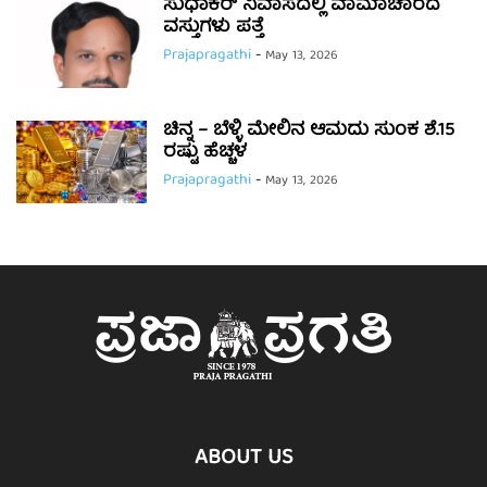
ಸುಧಾಕರ್ ನಿವಾಸದಲ್ಲಿ ವಾಮಾಚಾರದ
ವಸ್ತುಗಳು ಪತ್ತೆ
Prajapragathi
-
May 13, 2026
ಚಿನ್ನ – ಬೆಳ್ಳಿ ಮೇಲಿನ ಆಮದು ಸುಂಕ ಶೆ.15
ರಷ್ಟು ಹೆಚ್ಚಳ
Prajapragathi
-
May 13, 2026
ABOUT US