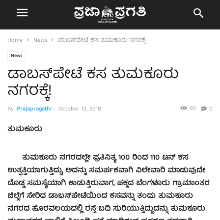
Home
News
ಡಾಬಸ್‌ಪೇಟೆ ಕಸ ತುಮಕೂರು ನಗರಕ್ಕೆ!
News
ಡಾಬಸ್‌ಪೇಟೆ ಕಸ ತುಮಕೂರು
ನಗರಕ್ಕೆ!
95
By
Prajapragathi
-
October 12, 2018
0
ತುಮಕೂರು
ತುಮಕೂರು ನಗರದಲ್ಲೇ ಪ್ರತಿನಿತ್ಯ 100 ರಿಂದ 110 ಟನ್ ಕಸ
ಉತ್ಪತ್ತಿಯಾಗುತ್ತಿದ್ದು, ಅದನ್ನು ಸಮರ್ಪಕವಾಗಿ ವಿಲೇವಾರಿ ಮಾಡುವುದೇ
ದೊಡ್ಡ ಸಮಸ್ಯೆಯಾಗಿ ಕಾಡುತ್ತಿರುವಾಗ, ಪಕ್ಕದ ಬೆಂಗಳೂರು ಗ್ರಾಮಾಂತರ
ಜಿಲ್ಲೆಗೆ ಸೇರಿದ ಡಾಬಸ್‌ಪೇಟೆಯಿಂದ ಕಸವನ್ನು ತಂದು ತುಮಕೂರು
ನಗರದ ಹೊರವಲಯದಲ್ಲಿ ರಸ್ತೆ ಬದಿ ಸುರಿಯುತ್ತಿದ್ದುದನ್ನು ತುಮಕೂರು