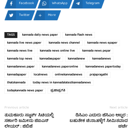
Facebook
WhatsApp
Telegram
Twitter
More
TAGS
kannada daily news paper
kannada flash news
kannada live news paper
kannada news channel
kannada news epaper
kannada news live
kannada news online live
kannada news pepar
kannada top news
kannadaepaper
kannadanew
kannadanews
kannadanews paper
kannadanews paperonline
kannadanews papertoday
kannadapaper
localnews
onlinekannadanews
prajapragathi
thatskannada
today news in kannadalatestkannadanews
todaykannada news paper
ಪ್ರಜಾಪ್ರಗತಿ
Previous article
Next article
ತುಮಕೂರು ಸ್ಮಾರ್ಟ್ ಸಿಟಿಯಲ್ಲಿ
ಡಿಸಿಎಂ ಎದುರು ಜೆಸಿಎಂ ಅಬ್ಬರ :
ಸರ್ಕಾರಿ ಜಮೀನು ಜಿಐಎಸ್
ಬಹುತೇಕ ಚಿ.ನಾ.ಹಳ್ಳಿಗೆ ಸೀಮಿತವಾದ
ಲೇಯರ್ : ಜಿಬಿಜೆ
ಚರ್ಚೆ