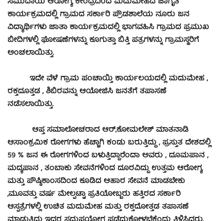
ಸಮುದಾಯ ಆರೋಗ್ಯ ಕೇಂದ್ರದಿಂದ ಮದುಮೇಹದ ಜಾಗೃತಿ
ಕಾರ್ಯಕ್ರಮದಲ್ಲಿ ಗ್ರಾಮದ ಸರ್ಕಾರಿ ಪ್ರೌಡಶಾಲೆಯ ನೂರು ಜನ
ವಿದ್ಯಾರ್ಥಿಗಳು ಜಾತಾ ಕಾರ್ಯಕ್ರಮದಲ್ಲಿ ಭಾಗವಹಿಸಿ ಗ್ರಾಮದ ಪ್ರಮುಖ
ಬೀದಿಗಳಲ್ಲಿ ಘೋಷಣೆಗಳನ್ನು ಕೂಗುತ್ತಾ ಬಿತ್ತಿ ಪತ್ರಗಳನ್ನು ಗ್ರಾಮಸ್ಥರಿಗೆ
ಅಂಚಲಾಯಿತ್ತು.
ಇದೇ ವೆಳೆ ಗ್ರಾಮ ಪಂಚಾಯ್ತಿ ಕಾರ್ಯಲಯದಲ್ಲಿ ಮದುಮೇಹ ,
ರಕ್ತದೂತ್ತಡ , ಶಿಬಿರವನ್ನು ಆಯೋಜಿಸಿ ಜನತೆಗೆ ತಪಾಸಣೆ
ನಡೆಸಲಾಯಿತ್ತು.
ಆಪ್ತ ಸಮಾಲೋಚರಾದ ಆರ್,ಕೋಮಲೇಶ್ ಮಾತನಾಡಿ
ಆಸಾಂಕ್ರಮಿಕ ರೋಗಗಳು ಹೆಚ್ಚಾಗಿ ಕಂಡು ಬರುತ್ತಿದ್ದು , ಪ್ರಸ್ತುತ ದೇಶದಲ್ಲಿ
59 % ಜನ ಈ ರೋಗಗಳಿಂದ ಬಳುತ್ತಿದ್ದಾರೆಂದಾ ಅವರು , ದೂಮಪಾನ ,
ಮದ್ಯಪಾನ , ತಂಬಾಕು ಸೇವನೆಗಳಿಂದ ದೂರವಿದ್ದು ಉತ್ತಮ ಆರೋಗ್ಯ
ಮತ್ತು ಪೌಷ್ಠಿಕಾಂಸದಿಂದ ಕೂಡಿದ ಆಹಾರ ಸೇವನೆ ಮಾಡಬೇಕು
,ಮೂವತ್ತು ವರ್ಷ ಮೇಲ್ಪಟ್ಟಾ ಪ್ರತಿಯೋಬ್ಬರು ಹತ್ತಿರದ ಸರ್ಕಾರಿ
ಆಸ್ಪತ್ರೆಗಳಲ್ಲಿ ಉಚಿತ ಮದುಮೇಹ ಮತ್ತು ರಕ್ತದೋತ್ತಡ ತಪಾಸಣೆ
ಮಾಡುತ್ತಿದ್ದು ಇದರ ಸದುಪಯೋಗ ಪಡೆದುಕೋಳ್ಳಬೆಕೆಂದು ತಿಳಿಸಿದರು.