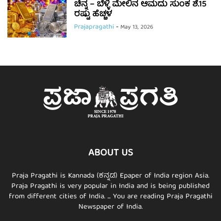
ಚಿನ್ನ – ಬೆಳ್ಳಿ ಮೇಲಿನ ಆಮದು ಸುಂಕ ಶೆ.15
ರಷ್ಟು ಹೆಚ್ಚಳ
Prajapragathi
-
May 13, 2026
ABOUT US
Praja Pragathi is Kannada (ಕನ್ನಡ) Epaper of India region Asia.
Praja Pragathi is very popular in India and is being published
from different cities of India. ... You are reading Praja Pragathi
Newspaper of India.