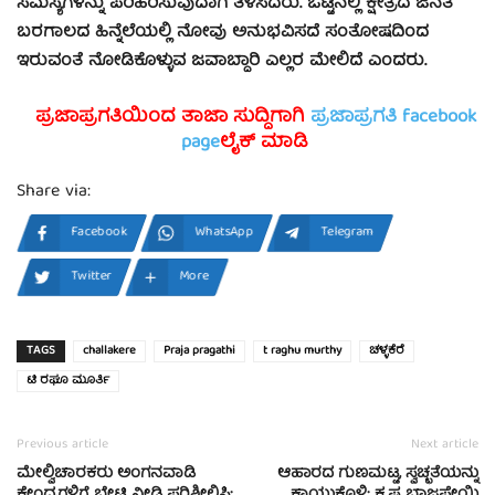
ಸಮಸ್ಯೆಗಳನ್ನು ಪರಿಹರಿಸುವುದಾಗಿ ತಿಳಿಸಿದರು. ಒಟ್ಟಿನಲ್ಲಿ ಕ್ಷೇತ್ರದ ಜನತೆ
ಬರಗಾಲದ ಹಿನ್ನೆಲೆಯಲ್ಲಿ ನೋವು ಅನುಭವಿಸದೆ ಸಂತೋಷದಿಂದ
ಇರುವಂತೆ ನೋಡಿಕೊಳ್ಳುವ ಜವಾಬ್ದಾರಿ ಎಲ್ಲರ ಮೇಲಿದೆ ಎಂದರು.
ಪ್ರಜಾಪ್ರಗತಿಯಿಂದ ತಾಜಾ ಸುದ್ದಿಗಾಗಿ
ಪ್ರಜಾಪ್ರಗತಿ facebook
page
ಲೈಕ್ ಮಾಡಿ
Share via:
Facebook
WhatsApp
Telegram
Twitter
More
TAGS
challakere
Praja pragathi
t raghu murthy
ಚಳ್ಳಕೆರೆ
ಟಿ ರಘೂ ಮೂರ್ತಿ
Previous article
Next article
ಮೇಲ್ವಿಚಾರಕರು ಅಂಗನವಾಡಿ
ಆಹಾರದ ಗುಣಮಟ್ಟ, ಸ್ವಚ್ಛತೆಯನ್ನು
ಕೇಂದ್ರಗಳಿಗೆ ಭೇಟಿ ನೀಡಿ ಪರಿಶೀಲಿಸಿ:
ಕಾಯ್ದುಕೊಳ್ಳಿ: ಕೃಷ್ಣ ಬಾಜಪೇಯಿ