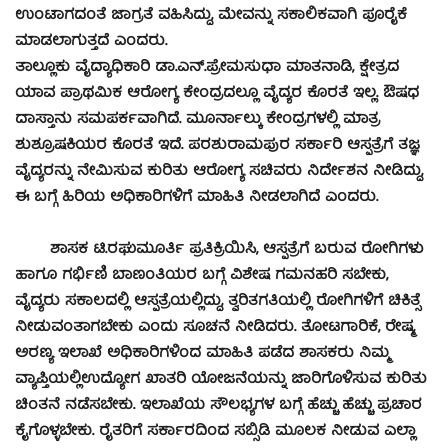
ಉಂಟಾಗದಂತೆ ಜಾಗ್ರತೆ ವಹಿಸಿದ್ದು, ಮೇವನ್ನು ಸಕಾಲಿಕವಾಗಿ ಪೂರೈಕೆ
ಮಾಡಲಾಗುತ್ತದೆ ಎಂದರು.
ತಾಲ್ಲೂಕು ವೈದ್ಯಾಧಿಕಾರಿ ಡಾ.ಎನ್.ಪ್ರೇಮಸುಧಾ ಮಾತನಾಡಿ, ಕ್ಷೇತ್ರದ
ಯಾವ ಪ್ರಾಥಮಿಕ ಆರೋಗ್ಯ ಕೇಂದ್ರದಲ್ಲೂ ವೈದ್ಯರ ಕೊರತೆ ಇಲ್ಲ. ಔಷಧ
ದಾಸ್ತಾನು ಸಮಪರ್ಕವಾಗಿದೆ. ಮೂರ್ನಾಲ್ಕು ಕೇಂದ್ರಗಳಲ್ಲಿ ಮಾತ್ರ
ಶುಶ್ರೂಷಕಿಯರ ಕೊರತೆ ಇದೆ. ಪರಶುರಾಮಪುರ ಸರ್ಕಾರಿ ಆಸ್ಪತ್ರೆಗೆ ತಜ್ಞ
ವೈದ್ಯರನ್ನು ನೇಮಿಸುವ ಕುರಿತು ಆರೋಗ್ಯ ಸಚಿವರು ನಿರ್ದೇಶನ ನೀಡಿದ್ದು,
ಈ ಬಗ್ಗೆ ಹಿರಿಯ ಅಧಿಕಾರಿಗಳಿಗೆ ಮಾಹಿತಿ ನೀಡಲಾಗಿದೆ ಎಂದರು.
ಶಾಸಕ ಟಿ.ರಘುಮೂರ್ತಿ ಪ್ರತಿಕ್ರಿಯಿಸಿ, ಆಸ್ಪತ್ರೆಗೆ ಬರುವ ರೋಗಿಗಳು
ಹಾಗೂ ಗರ್ಭಿಣಿ ಬಾಣಂತಿಯರ ಬಗ್ಗೆ ವಿಶೇಷ ಗಮನಹರಿ ಸಬೇಕು,
ವೈದ್ಯರು ಸಕಾಲದಲ್ಲಿ ಆಸ್ಪತ್ರೆಯಲ್ಲಿದ್ದು, ತ್ವರಿತಗತಿಯಲ್ಲಿ ರೋಗಿಗಳಿಗೆ ಚಿಕಿತ್ಸೆ
ನೀಡುವಂತಾಗಬೇಕು ಎಂದು ಸೂಚನೆ ನೀಡಿದರು. ತೋಟಗಾರಿಕೆ, ರೇಷ್ಮ,
ಅರಣ್ಯ ಇಲಾಖೆ ಅಧಿಕಾರಿಗಳಿಂದ ಮಾಹಿತಿ ಪಡೆದ ಶಾಸಕರು ನಿಮ್ಮ
ವ್ಯಾಪ್ತಿಯಲ್ಲಿಉದ್ಯೋಗ ಖಾತರಿ ಯೋಜನೆಯನ್ನು ಜಾರಿಗೊಳಿಸುವ ಕುರಿತು
ಚಿಂತನೆ ನಡೆಸಬೇಕು. ಇಲಾಖೆಯ ಸೌಲಭ್ಯಗಳ ಬಗ್ಗೆ ಹೆಚ್ಚು ಹೆಚ್ಚು ಪ್ರಚಾರ
ಕೈಗೊಳ್ಳಬೇಕು. ರೈತರಿಗೆ ಸರ್ಕಾರದಿಂದ ಸಬ್ಸಿಡಿ ಮೂಲಕ ನೀಡುವ ಎಲ್ಲಾ