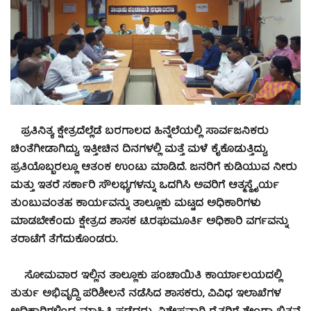
ಪ್ರತಿನಿತ್ಯ ಕ್ಷೇತ್ರದೆಲ್ಲೆಡೆ ಬರಗಾಲದ ಹಿನ್ನೆಲೆಯಲ್ಲಿ ಸಾರ್ವಜನಿಕರು
ಚಿಂತೆಗೀಡಾಗಿದ್ದು, ಇತ್ತೀಚಿನ ದಿನಗಳಲ್ಲಿ ಮತ್ತೆ ಮಳೆ ಕೈಕೊಡುತ್ತಿದ್ದು,
ಪ್ರತಿಯೊಬ್ಬರಲ್ಲೂ ಆತಂಕ ಉಂಟು ಮಾಡಿದೆ. ಜನರಿಗೆ ಕುಡಿಯುವ ನೀರು
ಮತ್ತು ಇತರೆ ಸರ್ಕಾರಿ ಸೌಲಭ್ಯಗಳನ್ನು ಒದಗಿಸಿ ಅವರಿಗೆ ಆತ್ಮಸ್ಥೈರ್ಯ
ತುಂಬುವಂತಹ ಕಾರ್ಯವನ್ನು ತಾಲ್ಲೂಕು ಮಟ್ಟದ ಅಧಿಕಾರಿಗಳು
ಮಾಡಬೇಕೆಂದು ಕ್ಷೇತ್ರದ ಶಾಸಕ ಟಿ.ರಘುಮೂರ್ತಿ ಅಧಿಕಾರಿ ವರ್ಗವನ್ನು
ತರಾಟೆಗೆ ತೆಗೆದುಕೊಂಡರು.
ಸೋಮವಾರ ಇಲ್ಲಿನ ತಾಲ್ಲೂಕು ಪಂಚಾಯಿತಿ ಕಾರ್ಯಾಲಯದಲ್ಲಿ
ತುರ್ತು ಅಭಿವೃದ್ಧಿ ಪರಿಶೀಲನೆ ನಡೆಸಿದ ಶಾಸಕರು, ವಿವಿಧ ಇಲಾಖೆಗಳ