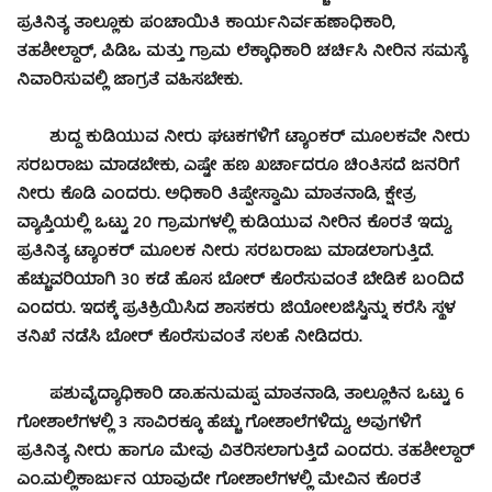
ಪ್ರತಿನಿತ್ಯ ತಾಲ್ಲೂಕು ಪಂಚಾಯಿತಿ ಕಾರ್ಯನಿರ್ವಹಣಾಧಿಕಾರಿ,
ತಹಶೀಲ್ದಾರ್, ಪಿಡಿಒ ಮತ್ತು ಗ್ರಾಮ ಲೆಕ್ಕಾಧಿಕಾರಿ ಚರ್ಚಿಸಿ ನೀರಿನ ಸಮಸ್ಯೆ
ನಿವಾರಿಸುವಲ್ಲಿ ಜಾಗ್ರತೆ ವಹಿಸಬೇಕು.
ಶುದ್ದ ಕುಡಿಯುವ ನೀರು ಘಟಕಗಳಿಗೆ ಟ್ಯಾಂಕರ್ ಮೂಲಕವೇ ನೀರು
ಸರಬರಾಜು ಮಾಡಬೇಕು, ಎಷ್ಟೇ ಹಣ ಖರ್ಚಾದರೂ ಚಿಂತಿಸದೆ ಜನರಿಗೆ
ನೀರು ಕೊಡಿ ಎಂದರು. ಅಧಿಕಾರಿ ತಿಪ್ಪೇಸ್ವಾಮಿ ಮಾತನಾಡಿ, ಕ್ಷೇತ್ರ
ವ್ಯಾಪ್ತಿಯಲ್ಲಿ ಒಟ್ಟು 20 ಗ್ರಾಮಗಳಲ್ಲಿ ಕುಡಿಯುವ ನೀರಿನ ಕೊರತೆ ಇದ್ದು,
ಪ್ರತಿನಿತ್ಯ ಟ್ಯಾಂಕರ್ ಮೂಲಕ ನೀರು ಸರಬರಾಜು ಮಾಡಲಾಗುತ್ತಿದೆ.
ಹೆಚ್ಚುವರಿಯಾಗಿ 30 ಕಡೆ ಹೊಸ ಬೋರ್ ಕೊರೆಸುವಂತೆ ಬೇಡಿಕೆ ಬಂದಿದೆ
ಎಂದರು. ಇದಕ್ಕೆ ಪ್ರತಿಕ್ರಿಯಿಸಿದ ಶಾಸಕರು ಜಿಯೋಲಜಿಸ್ಟಿನ್ನು ಕರೆಸಿ ಸ್ಥಳ
ತನಿಖೆ ನಡೆಸಿ ಬೋರ್ ಕೊರೆಸುವಂತೆ ಸಲಹೆ ನೀಡಿದರು.
ಪಶುವೈದ್ಯಾಧಿಕಾರಿ ಡಾ.ಹನುಮಪ್ಪ ಮಾತನಾಡಿ, ತಾಲ್ಲೂಕಿನ ಒಟ್ಟು 6
ಗೋಶಾಲೆಗಳಲ್ಲಿ 3 ಸಾವಿರಕ್ಕೂ ಹೆಚ್ಚು ಗೋಶಾಲೆಗಳಿದ್ದು, ಅವುಗಳಿಗೆ
ಪ್ರತಿನಿತ್ಯ ನೀರು ಹಾಗೂ ಮೇವು ವಿತರಿಸಲಾಗುತ್ತಿದೆ ಎಂದರು. ತಹಶೀಲ್ದಾರ್
ಎಂ.ಮಲ್ಲಿಕಾರ್ಜುನ ಯಾವುದೇ ಗೋಶಾಲೆಗಳಲ್ಲಿ ಮೇವಿನ ಕೊರತೆ