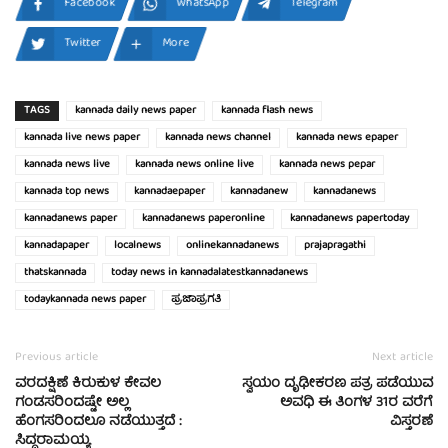
Facebook
WhatsApp
Telegram
Twitter
More
TAGS
kannada daily news paper
kannada flash news
kannada live news paper
kannada news channel
kannada news epaper
kannada news live
kannada news online live
kannada news pepar
kannada top news
kannadaepaper
kannadanew
kannadanews
kannadanews paper
kannadanews paperonline
kannadanews papertoday
kannadapaper
localnews
onlinekannadanews
prajapragathi
thatskannada
today news in kannadalatestkannadanews
todaykannada news paper
ಪ್ರಜಾಪ್ರಗತಿ
Previous article
Next article
ವರದಕ್ಷಿಣೆ ಕಿರುಕುಳ ಕೇವಲ
ಸ್ವಯಂ ದೃಢೀಕರಣ ಪತ್ರ ಪಡೆಯುವ
ಗಂಡಸರಿಂದಷ್ಟೇ ಅಲ್ಲ
ಅವಧಿ ಈ ತಿಂಗಳ 31ರ ವರೆಗೆ
ಹೆಂಗಸರಿಂದಲೂ ನಡೆಯುತ್ತದೆ :
ವಿಸ್ತರಣೆ
ಸಿದ್ದರಾಮಯ್ಯ