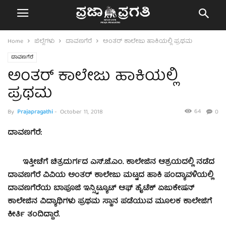
Home
ಜಿಲ್ಲೆಗಳು
ದಾವಣಗೆರೆ
ಅಂತರ್ ಕಾಲೇಜು ಹಾಕಿಯಲ್ಲಿ ಪ್ರಥಮ
ದಾವಣಗೆರೆ
ಅಂತರ್ ಕಾಲೇಜು ಹಾಕಿಯಲ್ಲಿ
ಪ್ರಥಮ
64
By
Prajapragathi
-
October 11, 2018
0
ದಾವಣಗೆರೆ:
ಇತ್ತೀಚೆಗೆ ಚಿತ್ರದುರ್ಗದ ಎಸ್.ಜೆ.ಎಂ. ಕಾಲೇಜಿನ ಆಶ್ರಯದಲ್ಲಿ ನಡೆದ
ದಾವಣಗೆರೆ ವಿವಿಯ ಅಂತರ್ ಕಾಲೇಜು ಮಟ್ಟದ ಹಾಕಿ ಪಂದ್ಯಾವಳಿಯಲ್ಲಿ
ದಾವಣಗೆರೆಯ ಬಾಪೂಜಿ ಇನ್ಸ್ಟಿಟ್ಯೂಟ್ ಆಫ್ ಹೈಟೆಕ್ ಏಜುಕೇಷನ್
ಕಾಲೇಜಿನ ವಿದ್ಯಾಥಿಗಳು ಪ್ರಥಮ ಸ್ಥಾನ ಪಡೆಯುವ ಮೂಲಕ ಕಾಲೇಜಿಗೆ
ಕೀರ್ತಿ ತಂದಿದ್ದಾರೆ.