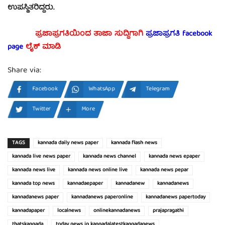
ಉಪಸ್ಥಿತರಿದ್ದರು.
ಪ್ರಜಾಪ್ರಗತಿಯಿಂದ ತಾಜಾ ಸುದ್ದಿಗಾಗಿ
ಪ್ರಜಾಪ್ರಗತಿ facebook
page
ಲೈಕ್ ಮಾಡಿ
Share via:
Facebook
WhatsApp
Telegram
Twitter
More
TAGS
kannada daily news paper
kannada flash news
kannada live news paper
kannada news channel
kannada news epaper
kannada news live
kannada news online live
kannada news pepar
kannada top news
kannadaepaper
kannadanew
kannadanews
kannadanews paper
kannadanews paperonline
kannadanews papertoday
kannadapaper
localnews
onlinekannadanews
prajapragathi
thatskannada
today news in kannadalatestkannadanews