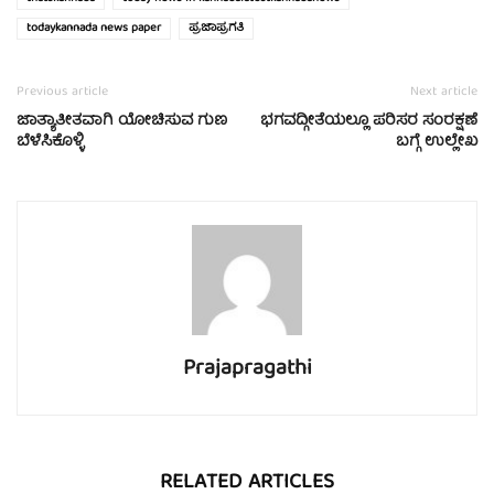
todaykannada news paper
ಪ್ರಜಾಪ್ರಗತಿ
Previous article
Next article
ಜಾತ್ಯಾತೀತವಾಗಿ ಯೋಚಿಸುವ ಗುಣ
ಭಗವದ್ಗೀತೆಯಲ್ಲೂ ಪರಿಸರ ಸಂರಕ್ಷಣೆ
ಬೆಳೆಸಿಕೊಳ್ಳಿ
ಬಗ್ಗೆ ಉಲ್ಲೇಖ
Prajapragathi
RELATED ARTICLES