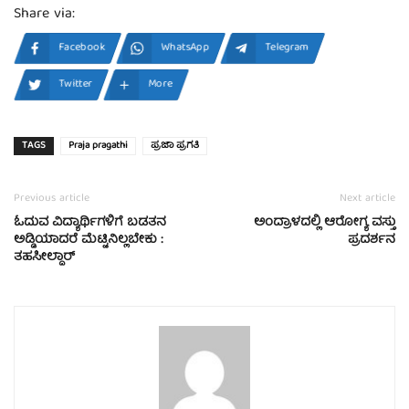
Share via:
Facebook
WhatsApp
Telegram
Twitter
More
TAGS
Praja pragathi
ಪ್ರಜಾ ಪ್ರಗತಿ
Previous article
Next article
ಓದುವ ವಿದ್ಯಾರ್ಥಿಗಳಿಗೆ ಬಡತನ
ಅಂದ್ರಾಳದಲ್ಲಿ ಆರೋಗ್ಯ ವಸ್ತು
ಅಡ್ಡಿಯಾದರೆ ಮೆಟ್ಟಿನಿಲ್ಲಬೇಕು :
ಪ್ರದರ್ಶನ
ತಹಸೀಲ್ದಾರ್