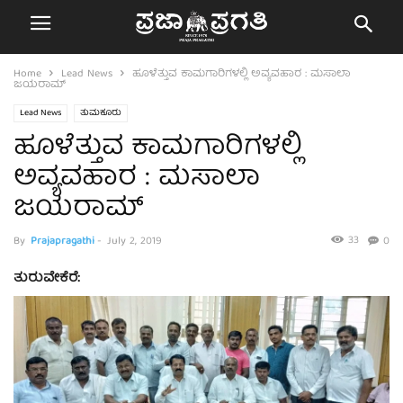
Home
Lead News
ಹೂಳೆತ್ತುವ ಕಾಮಗಾರಿಗಳಲ್ಲಿ ಅವ್ಯವಹಾರ : ಮಸಾಲಾ
ಜಯರಾಮ್
Lead News
ತುಮಕೂರು
ಹೂಳೆತ್ತುವ ಕಾಮಗಾರಿಗಳಲ್ಲಿ
ಅವ್ಯವಹಾರ : ಮಸಾಲಾ
ಜಯರಾಮ್
33
By
Prajapragathi
-
July 2, 2019
0
ತುರುವೇಕೆರೆ: