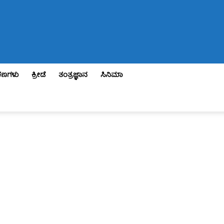
ಣಗಳು
ಕ್ರೀಡೆ
ತಂತ್ರಜ್ಞಾನ
ಸಿನಿಮಾ