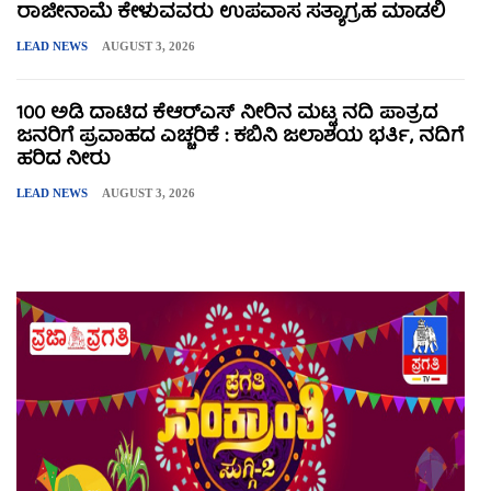
ರಾಜೀನಾಮೆ ಕೇಳುವವರು ಉಪವಾಸ ಸತ್ಯಾಗ್ರಹ ಮಾಡಲಿ
LEAD NEWS
AUGUST 3, 2026
100 ಅಡಿ ದಾಟಿದ ಕೆಆರ್‌ಎಸ್ ನೀರಿನ ಮಟ್ಟ ನದಿ ಪಾತ್ರದ
ಜನರಿಗೆ ಪ್ರವಾಹದ ಎಚ್ಚರಿಕೆ : ಕಬಿನಿ ಜಲಾಶಯ ಭರ್ತಿ, ನದಿಗೆ
ಹರಿದ ನೀರು
LEAD NEWS
AUGUST 3, 2026