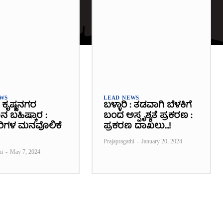
EWS
LEAD NEWS
 : ಕೃಷ್ಣನಗರ
ಬಳ್ಳಾರಿ : ತಡವಾಗಿ ಬೆಳಕಿಗೆ
 ಬಹಿಷ್ಕಾರ :
ಬಂದ ಅಸ್ಪೃಶ್ಯತೆ ಪ್ರಕರಣ :
ರಿಗಳ ಮನವೊಲಿಕೆ
ಪ್ರಕರಣ ದಾಖಲು…!
Prajapragathi
-
January 20, 2024
hi
-
May 7, 2024