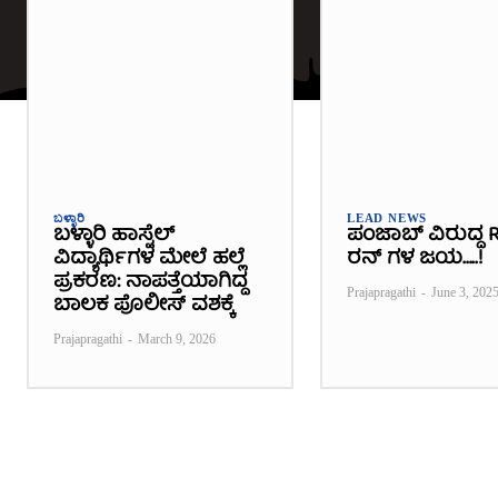
ಬಳ್ಳಾರಿ
LEAD NEWS
ಬಳ್ಳಾರಿ ಹಾಸ್ಟೆಲ್​
ಪಂಜಾಬ್ ವಿರುದ್ಧ R
ವಿದ್ಯಾರ್ಥಿಗಳ ಮೇಲೆ ಹಲ್ಲೆ
ರನ್ ಗಳ ಜಯ…..!
ಪ್ರಕರಣ: ನಾಪತ್ತೆಯಾಗಿದ್ದ
Prajapragathi
-
June 3, 202
ಬಾಲಕ ಪೊಲೀಸ್ ವಶಕ್ಕೆ
Prajapragathi
-
March 9, 2026