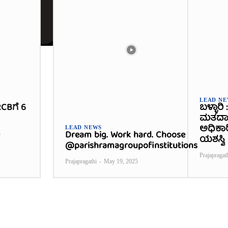
LEAD N
CBಗೆ 6
ಬಳ್ಳಾರಿ
ಮತದಾನ
ಅಧಿಕಾ
LEAD NEWS
Dream big. Work hard. Choose
5
ಯಶಸ್ವಿ
@parishramagroupofinstitutions
Prajapragat
Prajapragathi
-
May 19, 2025