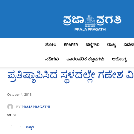
Praja
Pragathi
ಹೋಂ
EPAPER
ಜಿಲ್ಲೆಗಳು
ರಾಜ್ಯ
ವಿದೇ
ನದಿಗಳು
ಪಾರಂಪರಿಕ ಕಟ್ಟಡಗಳು
ಆರೋಗ್ಯ
ಪ್ರತಿಷ್ಠಾಪಿಸಿದ ಸ್ಥಳದಲ್ಲೇ ಗಣೇಶ ವ
October 4, 2018
BY
PRAJAPRAGATHI
31
ಬಳ್ಳಾರಿ