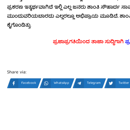
ಪ್ರಕರಣ ಇತ್ಯರ್ಥವಾಗಿದೆ ಇಲ್ಲಿ ಎಲ್ಲ ಜನರು ಶಾಂತಿ ಸೌಹಾರ್ದ ಸಾಮರ
ಮುಂದುವರಿಯಬಾರದು ಎಲ್ಲರಲ್ಲೂ ಅಭಿಪ್ರಾಯ ಮೂಡಿದೆ. ಶಾಂತ
ಕೈಗೊಂಡಿತ್ತು.
ಪ್ರಜಾಪ್ರಗತಿಯಿಂದ ತಾಜಾ ಸುದ್ದಿಗಾಗಿ
ಪ್
Share via:
Facebook
WhatsApp
Telegram
Twitter