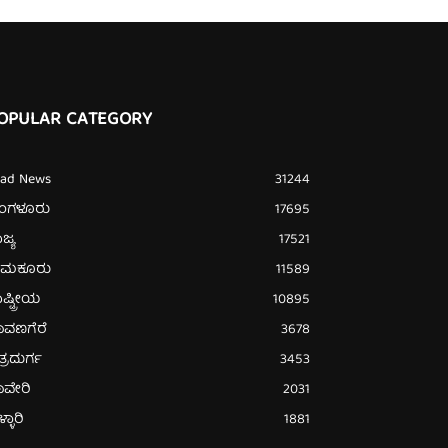
OPULAR CATEGORY
ead News
31244
ೆಂಗಳೂರು
17695
ಜ್ಯ
17521
ುಮಕೂರು
11589
ಷ್ಟ್ರೀಯ
10895
ಾವಣಗೆರೆ
3678
ತ್ರದುರ್ಗ
3453
ಾವೇರಿ
2031
್ಳಾರಿ
1881