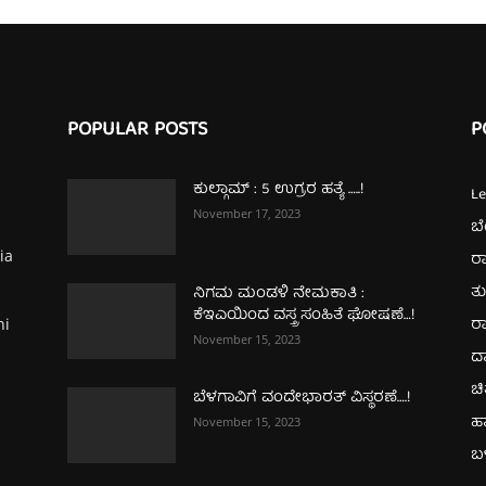
POPULAR POSTS
P
ಕುಲ್ಗಾಮ್‌ : 5 ಉಗ್ರರ ಹತ್ಯೆ …..!
L
November 17, 2023
ಬ
ia
ರಾ
ತ
ನಿಗಮ ಮಂಡಳಿ ನೇಮಕಾತಿ :
ಕೆಇಎಯಿಂದ ವಸ್ತ್ರ ಸಂಹಿತೆ ಘೋಷಣೆ…!
ರಾ
hi
November 15, 2023
ದ
ಚಿ
ಬೆಳಗಾವಿಗೆ ವಂದೇಭಾರತ್‌ ವಿಸ್ಥರಣೆ….!
ಹ
November 15, 2023
ಬಳ