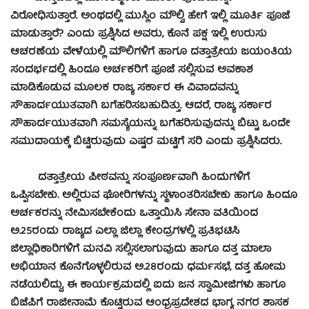
ವಿರೋಧಿಸುತ್ತಾರೆ. ಅಂಥದಲ್ಲಿ ಮುಸ್ಲಿಂ ಮೌಲ್ವಿ ಹೇಗೆ ಇಲ್ಲಿ ಮೂರ್ತಿ ಪೂಜೆ
ಮಾಡುತ್ತಾರೆ? ಎಂದು ಪ್ರಶ್ನಿಸಿದ ಅವರು, ಕೊನೆ ಪಕ್ಷ ಇಲ್ಲಿ ಉರುಸು
ಆಚರಣೆಯ ವೇಳೆಯಲ್ಲಿ ಮೌಲಿಗಳಿಗೆ ಹಾಗೂ ದತ್ತಾತ್ರೇಯ ಜಯಂತಿಯ
ಸಂದರ್ಭದಲ್ಲಿ ಹಿಂದೂ ಅರ್ಚಕರಿಗೆ ಪೂಜೆ ಸಲ್ಲಿಸುವ ಅವಕಾಶ
ಮಾಡಿಕೊಡುವ ಮೂಲಕ ರಾಜ್ಯ ಸರ್ಕಾರ ಈ ವಿವಾದವನ್ನು
ಸೌಹಾರ್ದಯುತವಾಗಿ ಬಗೆಹರಿಸಬಹುದಿತ್ತು. ಆದರೆ, ರಾಜ್ಯ ಸರ್ಕಾರ
ಸೌಹಾರ್ದಯುತವಾಗಿ ಸಮಸ್ಯೆಯನ್ನು ಬಗೆಹರಿಸುವುದನ್ನು ಬಿಟ್ಟು ಒಂದೇ
ಸಮುದಾಯಕ್ಕೆ ಬಿಟ್ಟಿರುವುದು ಎಷ್ಟರ ಮಟ್ಟಿಗೆ ಸರಿ ಎಂದು ಪ್ರಶ್ನಿಸಿದರು.
ದತ್ತಾತ್ರೇಯ ಪೀಠವನ್ನು ಸಂಪೂರ್ಣವಾಗಿ ಹಿಂದುಗಳಿಗೆ
ಒಪ್ಪಿಸಬೇಕು. ಅಲ್ಲಿರುವ ಘೋರಿಗಳನ್ನು ಸ್ಥಳಾಂತರಿಸಬೇಕು ಹಾಗೂ ಹಿಂದೂ
ಅರ್ಚಕರನ್ನು ನೇಮಿಸಬೇಕೆಂದು ಒತ್ತಾಯಿಸಿ ಸೇನಾ ವತಿಯಿಂದ
ಅ.25ರಂದು ರಾಜ್ಯದ ಎಲ್ಲಾ ಜಿಲ್ಲಾ ಕೇಂದ್ರಗಳಲ್ಲಿ ಪ್ರತಿಭಟಿಸಿ
ಜಿಲ್ಲಾಧಿಕಾರಿಗಳಿಗೆ ಮನವಿ ಸಲ್ಲಿಸಲಾಗುವುದು ಹಾಗೂ ದತ್ತ ಮಾಲಾ
ಅಭಿಯಾನ ಕೊನೆಗೊಳ್ಳಲಿರುವ ಅ.28ರಂದು ಧರ್ಮಸಭೆ, ದತ್ತ ಹೋಮ
ನಡೆಯಲಿದ್ದು, ಈ ಕಾರ್ಯಕ್ರಮದಲ್ಲಿ ಐದು ಜನ ಸ್ವಾಮೀಜಿಗಳು ಹಾಗೂ
ಬಿಜೆಪಿಗೆ ರಾಜೀನಾಮೆ ಕೊಟ್ಟಿರುವ ಆಂಧ್ರಪ್ರದೇಶದ ಭಾಗ್ಯ ನಗರ ಶಾಸಕ