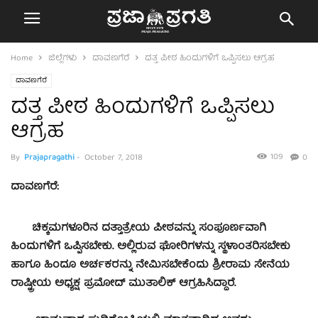
Home
ಜಿಲ್ಲೆಗಳು
ದಾವಣಗೆರೆ
ದತ್ತ ಪೀಠ ಹಿಂದುಗಳಿಗೆ ಒಪ್ಪಿಸಲು ಆಗ್ರಹ
ದಾವಣಗೆರೆ
ದತ್ತ ಪೀಠ ಹಿಂದುಗಳಿಗೆ ಒಪ್ಪಿಸಲು
ಆಗ್ರಹ
109
By
Prajapragathi
-
October 7, 2018
0
ದಾವಣಗೆರೆ:
ಚಿಕ್ಕಮಗಳೂರಿನ ದತ್ತಾತ್ರೇಯ ಪೀಠವನ್ನು ಸಂಪೂರ್ಣವಾಗಿ
ಹಿಂದುಗಳಿಗೆ ಒಪ್ಪಿಸಬೇಕು. ಅಲ್ಲಿರುವ ಘೋರಿಗಳನ್ನು ಸ್ಥಳಾಂತರಿಸಬೇಕು
ಹಾಗೂ ಹಿಂದೂ ಅರ್ಚಕರನ್ನು ನೇಮಿಸಬೇಕೆಂದು ಶ್ರೀರಾಮ ಸೇನೆಯ
ರಾಷ್ಟ್ರೀಯ ಅಧ್ಯಕ್ಷ ಪ್ರಮೋದ್ ಮುತಾಲಿಕ್ ಆಗ್ರಹಿಸಿದ್ದಾರೆ.