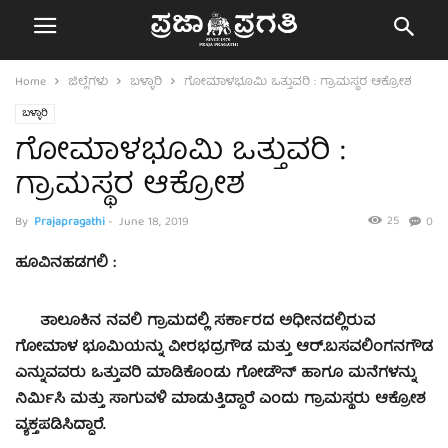
Home
ಜಿಲ್ಲೆಗಳು
ಬಳ್ಳಾರಿ
ಗೋಮಾಳಭೂಮಿ ಒತ್ತುವರಿ : ಗ್ರಾಮಸ್ಥರ ಆಕ್ರೋಶ
ಬಳ್ಳಾರಿ
ಗೋಮಾಳಭೂಮಿ ಒತ್ತುವರಿ :
ಗ್ರಾಮಸ್ಥರ ಆಕ್ರೋಶ
25
By
Prajapragathi
-
June 18, 2019
0
ಹೂವಿನಹಡಗಲಿ :
ತಾಲೂಕಿನ ನವಲಿ ಗ್ರಾಮದಲ್ಲಿ ಸರ್ಕಾರದ ಅಧೀನದಲ್ಲಿರುವ
ಗೋಮಾಳ ಭೂಮಿಯನ್ನು ವೀರಭದ್ರಗೌಡ ಮತ್ತು ಆರ್.ಬಸವಲಿಂಗನಗೌಡ
ಎನ್ನುವವರು ಒತ್ತುವರಿ ಮಾಡಿಕೊಂಡು ಗೋಡೌನ್ ಹಾಗೂ ಮನೆಗಳನ್ನು
ನಿರ್ಮಿಸಿ ಮತ್ತು ಸಾಗುವಳಿ ಮಾಡುತ್ತಿದ್ದಾರೆ ಎಂದು ಗ್ರಾಮಸ್ಥರು ಆಕ್ರೋಶ
ವ್ಯಕ್ತಪಡಿಸಿದ್ದಾರೆ.