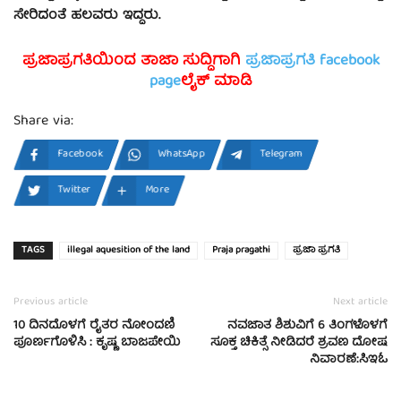
ಸೇರಿದಂತೆ ಹಲವರು ಇದ್ದರು.
ಪ್ರಜಾಪ್ರಗತಿಯಿಂದ ತಾಜಾ ಸುದ್ದಿಗಾಗಿ
ಪ್ರಜಾಪ್ರಗತಿ facebook
page
ಲೈಕ್ ಮಾಡಿ
Share via:
Facebook
WhatsApp
Telegram
Twitter
More
TAGS
illegal aquesition of the land
Praja pragathi
ಪ್ರಜಾ ಪ್ರಗತಿ
Previous article
Next article
10 ದಿನದೊಳಗೆ ರೈತರ ನೋಂದಣಿ
ನವಜಾತ ಶಿಶುವಿಗೆ 6 ತಿಂಗಳೊಳಗೆ
ಪೂರ್ಣಗೊಳಿಸಿ : ಕೃಷ್ಣ ಬಾಜಪೇಯಿ
ಸೂಕ್ತ ಚಿಕಿತ್ಸೆ ನೀಡಿದರೆ ಶ್ರವಣ ದೋಷ
ನಿವಾರಣೆ:ಸಿಇಓ