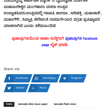
ನಡೆಯಲ್ಲಿದ್ದು, ಕರ್ಣಾಟಕ ಬ್ಯಾಂಕ್ ನ ವ್ಯವಸ್ಥಾಪಕ ನಿರ್ದೇಶಕ
ಮಹಾಬಲೇಶ್ವರ ಮಂಗಳೂರು ದಸರಾ ಉತ್ಸವ
ಉದ್ಘಾಟಿಸಿದರು.ಉತ್ಸವದಲ್ಲಿ ಗಣಪತಿ, ಶಾರದಾ , ಆದಿಶಕ್ತಿ , ಮಹಾಕಾಳಿ ,
ಮಹಾಗೌರಿ , ಸಿದ್ಧಾತ್ರಿ ಸೇರಿದಂತೆ ನವದುರ್ಗೆಯರ ವಿಗ್ರಹ ಪ್ರತಿಷ್ಠಾಪನೆ
ಮಾಡಲಾಗಿದೆ ಎಂದು ತಿಳಿದುಬಂದಿದೆ.
ಪ್ರಜಾಪ್ರಗತಿಯಿಂದ ತಾಜಾ ಸುದ್ದಿಗಾಗಿ
ಪ್ರಜಾಪ್ರಗತಿ facebook
page
ಲೈಕ್ ಮಾಡಿ
Share via:
Facebook
WhatsApp
Telegram
Twitter
More
TAGS
kannada daily news paper
kannada flash news