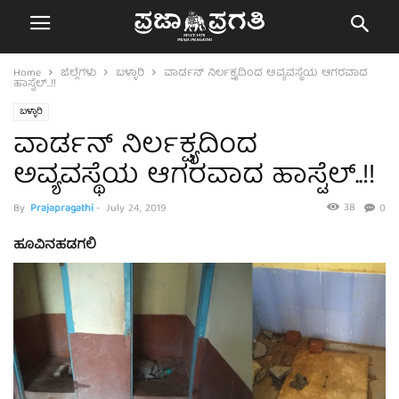
Home
ಜಿಲ್ಲೆಗಳು
ಬಳ್ಳಾರಿ
ವಾರ್ಡನ್ ನಿರ್ಲಕ್ಷ್ಯದಿಂದ ಅವ್ಯವಸ್ಥೆಯ ಆಗರವಾದ
ಹಾಸ್ಟೆಲ್..!!
ಬಳ್ಳಾರಿ
ವಾರ್ಡನ್ ನಿರ್ಲಕ್ಷ್ಯದಿಂದ
ಅವ್ಯವಸ್ಥೆಯ ಆಗರವಾದ ಹಾಸ್ಟೆಲ್..!!
38
By
Prajapragathi
-
July 24, 2019
0
ಹೂವಿನಹಡಗಲಿ