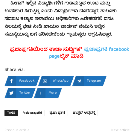
ಹೀಗಾಗಿ ಇಲ್ಲಿನ ವಿದ್ಯಾರ್ಥಿಗಳಿಗೆ ಗುಣಮಟ್ಟದ ಊಟ ಮತ್ತು
ಉಪಹಾರ ಸಿಗುತ್ತಿಲ್ಲ ಎಂದು ವಿದ್ಯಾರ್ಥಿಗಳು ದೂರಿದ್ದಾರೆ. ತಾಲೂಕು
ಸಮಾಜ ಕಲ್ಯಾಣ ಇಲಾಖೆಯ ಅಧಿಕಾರಿಗಳು ಹಿರೇಹಡಗಲಿ ವಸತಿ
ನಿಲಯಕ್ಕೆ ಭೇಟಿ ನೀಡಿ ಖಾಯಂ ವಾರ್ಡನ್ ನೇಮಿಸಿ ಇಲ್ಲಿನ
ಸಮಸ್ಯೆಯನ್ನು ಬಗೆ ಹರಿಸಬೇಕೆಂದು ಗ್ರಾಮಸ್ಥರು ಆಗ್ರಹಿಸಿದ್ದಾರೆ.
ಪ್ರಜಾಪ್ರಗತಿಯಿಂದ ತಾಜಾ ಸುದ್ದಿಗಾಗಿ
ಪ್ರಜಾಪ್ರಗತಿ facebook
page
ಲೈಕ್ ಮಾಡಿ
Share via:
Facebook
WhatsApp
Telegram
Twitter
More
TAGS
Praja pragathi
ಪ್ರಜಾ ಪ್ರಗತಿ
ಹಾಸ್ಟೆಲ್ ಅವ್ಯವಸ್ಥೆ
Previous article
Next article