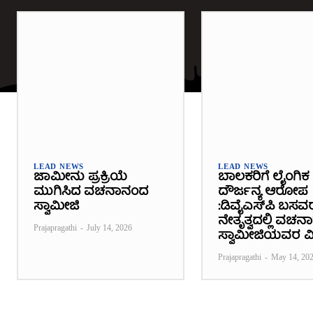
LEAD NEWS
LEAD NEWS
ಜಾಮೀನು ಪ್ರಕ್ರಿಯೆ
ಬಾಲಕರಿಗೆ ಲೈಂಗಿಕ
ಮುಗಿಸಿದ ವಚನಾನಂದ
ದೌರ್ಜನ್ಯ ಆರೋಪ
ಸ್ವಾಮೀಜಿ
:ಡಿವೈಎಸ್‌ಪಿ ಬಸವ
ನೇತೃತ್ವದಲ್ಲಿ ವಚ
Prajapragathi
-
July 14, 2026
ಸ್ವಾಮೀಜಿಯವರ ವ
Prajapragathi
-
May 14, 20