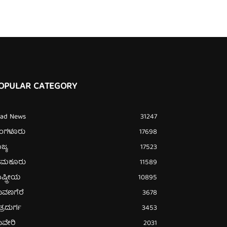
OPULAR CATEGORY
ead News
31247
ೆಂಗಳೂರು
17698
ಜ್ಯ
17523
ುಮಕೂರು
11589
ಷ್ಟ್ರೀಯ
10895
ಾವಣಗೆರೆ
3678
ತ್ರದುರ್ಗ
3453
ಾವೇರಿ
2031