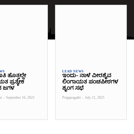
EWS
LEAD NEWS
ಿ ಹೊತ್ತಲ್ಲೇ
ಇಂದು- ನಾಳೆ ವೀರಶೈವ
ತ ಪ್ರತ್ಯೇಕ
ಲಿಂಗಾಯತ ಪಂಚಪೀಠಗಳ
ದ ಜಗಳ
ಶೃಂಗ ಸಭೆ
hi
-
September 16, 2025
Prajapragathi
-
July 21, 2025