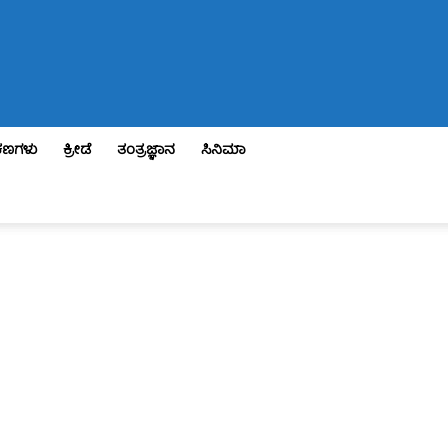
ಣಗಳು
ಕ್ರೀಡೆ
ತಂತ್ರಜ್ಞಾನ
ಸಿನಿಮಾ