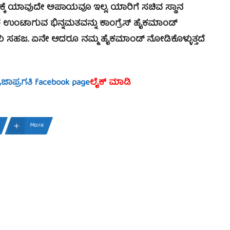
್ಕೆ ಯಾವುದೇ ಅಪಾಯವೂ ಇಲ್ಲ. ಯಾರಿಗೆ ಸಚಿವ ಸ್ಥಾನ
ರ ಉಂಟಾಗುವ ಭಿನ್ನಮತವನ್ನು ಕಾಂಗ್ರೆಸ್ ಹೈಕಮಾಂಡ್
ಳು ಸಹಜ. ಏನೇ ಆದರೂ ನಮ್ಮ ಹೈಕಮಾಂಡ್ ನೋಡಿಕೊಳ್ಳುತ್ತದೆ
್ರಜಾಪ್ರಗತಿ facebook page
ಲೈಕ್ ಮಾಡಿ
More