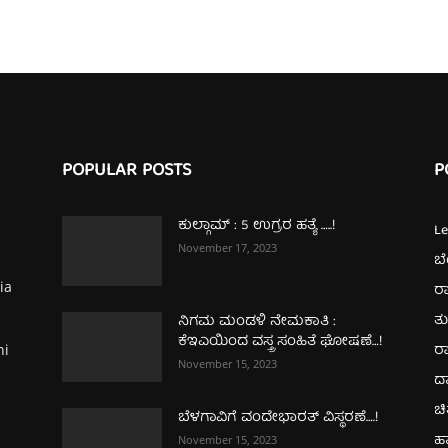
POPULAR POSTS
P
ಕುಲ್ಗಾಮ್‌ : 5 ಉಗ್ರರ ಹತ್ಯೆ …..!
L
November 17, 2023
ಬ
ia
ರಾ
ತ
ನಿಗಮ ಮಂಡಳಿ ನೇಮಕಾತಿ :
ಕೆಇಎಯಿಂದ ವಸ್ತ್ರ ಸಂಹಿತೆ ಘೋಷಣೆ…!
ರಾ
hi
November 15, 2023
ದ
ಚಿ
ಬೆಳಗಾವಿಗೆ ವಂದೇಭಾರತ್‌ ವಿಸ್ಥರಣೆ….!
ಹ
November 15, 2023