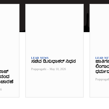
LEAD NEWS
LEAD N
ಸಚಿವ ಡಿ.ಸುಧಾಕರ್ ನಿಧನ
ಜಾತಿಗಣತ
ಲಿಂಗಾಯ
Prajapragathi
-
May 10, 2026
ರಾಜ್
ಧರ್ಮ
ನಾನಂದ
Prajapragat
ಿಚಾರಣೆ
26