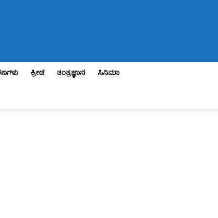
ಣಗಳು
ಕ್ರೀಡೆ
ತಂತ್ರಜ್ಞಾನ
ಸಿನಿಮಾ