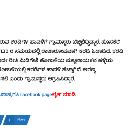
ರಡಿಗಳ ಹಾವಳಿಗೆ ಗ್ರಾಮಸ್ಥರು ಬೆಚ್ಚಿಬಿದ್ದಿದ್ದಾರೆ. ಹೊಸಕೆರೆ
 01.30 ರ ಸಮಯದಲ್ಲಿ ರಾಜಾರೋಷವಾಗಿ ಕರಡಿ ಓಡಾಡಿದೆ. ಕರಡಿ
ೆ. ಇದೇ ರೀತಿ ಮಿಡಿಗೇಶಿ ಹೋಬಳಿಯ ಮಲ್ಲನಾಯಕನ ಹಳ್ಳಿಯ
ಶಿ ಹೋಬಳಿಯಲ್ಲಿ ಕರಡಿಗಳ ಹಾವಳಿ ಹೆಚ್ಚಾಗಿದೆ. ಅರಣ್ಯ
ಸಲಿ ಎಂದು ಗ್ರಾಮಸ್ಥರು ಆಗ್ರಹಿಸಿದ್ದಾರೆ.
್ರಜಾಪ್ರಗತಿ facebook page
ಲೈಕ್ ಮಾಡಿ
More