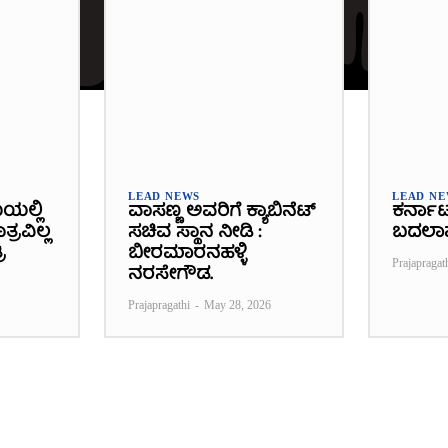
LEAD NEWS
LEAD N
ೆಯಲ್ಲಿ
ವಾಸಣ್ಣ ಅವರಿಗೆ ಕ್ಯಾಬಿನೆಟ್
ಕರ್ನಾ
್ರವಿಲ್ಲ
ಸಚಿವ ಸ್ಥಾನ ನೀಡಿ :
ಬದಲಾ
ಿ
ಬೀರಮಾರನಹಳ್ಳಿ
Prajapragat
ನರಸೇಗೌಡ.
Prajapragathi
-
May 28, 2026