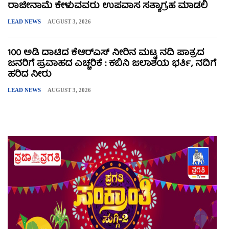
ರಾಜೀನಾಮೆ ಕೇಳುವವರು ಉಪವಾಸ ಸತ್ಯಾಗ್ರಹ ಮಾಡಲಿ
LEAD NEWS
AUGUST 3, 2026
100 ಅಡಿ ದಾಟಿದ ಕೆಆರ್‌ಎಸ್ ನೀರಿನ ಮಟ್ಟ ನದಿ ಪಾತ್ರದ
ಜನರಿಗೆ ಪ್ರವಾಹದ ಎಚ್ಚರಿಕೆ : ಕಬಿನಿ ಜಲಾಶಯ ಭರ್ತಿ, ನದಿಗೆ
ಹರಿದ ನೀರು
LEAD NEWS
AUGUST 3, 2026