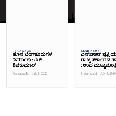
LEAD NEWS
LEAD NEWS
ಹೊಸ ಬೆಂಗಳೂರುಗಳ
ಎಸ್‌ಐಆರ್ ಪ್ರಕ್ರಿಯ
ನಿರ್ಮಾಣ : ಡಿ.ಕೆ.
ರಾಜ್ಯ ಸರ್ಕಾರದ ಪಾತ
ಶಿವಕುಮಾರ್
: ಉಪ ಮುಖ್ಯಮಂತ್ರ
Prajapragathi
-
July 8, 2026
Prajapragathi
-
July 8, 2026