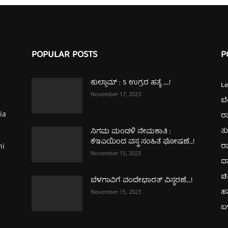
POPULAR POSTS
P
ಕುಲ್ಗಾಮ್‌ : 5 ಉಗ್ರರ ಹತ್ಯೆ …..!
L
November 17, 2023
ಬ
ia
ರಾ
ತ
ನಿಗಮ ಮಂಡಳಿ ನೇಮಕಾತಿ :
ಕೆಇಎಯಿಂದ ವಸ್ತ್ರ ಸಂಹಿತೆ ಘೋಷಣೆ…!
ರಾ
hi
November 15, 2023
ದ
ಚಿ
ಬೆಳಗಾವಿಗೆ ವಂದೇಭಾರತ್‌ ವಿಸ್ಥರಣೆ….!
ಹ
November 15, 2023
ಬಳ