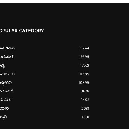
OPULAR CATEGORY
ead News
31244
ೆಂಗಳೂರು
17695
ಜ್ಯ
17521
ುಮಕೂರು
11589
ಷ್ಟ್ರೀಯ
10895
ಾವಣಗೆರೆ
3678
ತ್ರದುರ್ಗ
3453
ಾವೇರಿ
2031
್ಳಾರಿ
1881