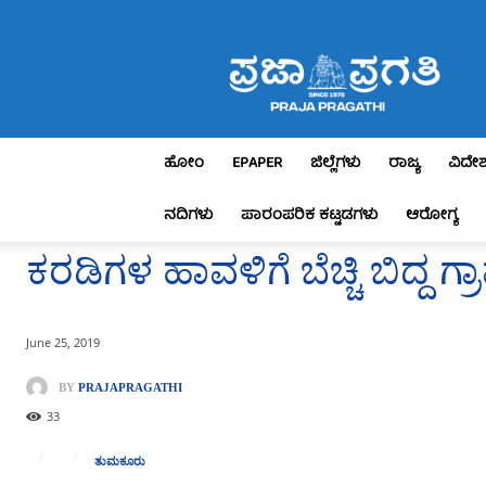
Praja
Pragathi
ಹೋಂ
EPAPER
ಜಿಲ್ಲೆಗಳು
ರಾಜ್ಯ
ವಿದೇ
ನದಿಗಳು
ಪಾರಂಪರಿಕ ಕಟ್ಟಡಗಳು
ಆರೋಗ್ಯ
ಕರಡಿಗಳ ಹಾವಳಿಗೆ ಬೆಚ್ಚಿ ಬಿದ್ದ ಗ್ರ
June 25, 2019
BY
PRAJAPRAGATHI
33
ತುಮಕೂರು