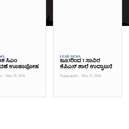
EWS
LEAD NEWS
ಟಕ ಸಿಎಂ
ಜೂ.1ರಿಂದ 1 ಸಾವಿರ
ವಣೆ ಊಹಾಪೋಹ
ಕೆಪಿಎಸ್ ಶಾಲೆ ಉದ್ಘಾಟನೆ
hi
-
May 26, 2026
Prajapragathi
-
May 22, 2026