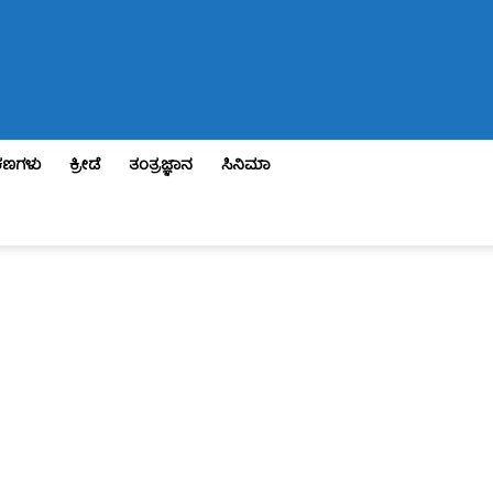
ಣಗಳು
ಕ್ರೀಡೆ
ತಂತ್ರಜ್ಞಾನ
ಸಿನಿಮಾ