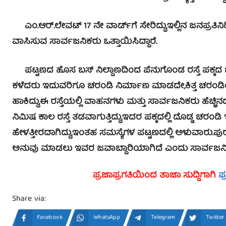
ಎಂ.ಆರ್.ಲೇವಟ್ 17 ನೇ ವಾರ್ಡ್‍ಗೆ ಸೇರಿದ್ದು,ಇಲ್ಲಿನ ಜನಪ್ರತಿನಿ
ವಾಸಿಸುವ
ಸಾರ್ವಜನಿಕರು ಒತ್ತಾಯಿಸಿದ್ದಾರೆ.
ಪಟ್ಟಣದ ಹೊಸ ಬಸ್ ನಿಲ್ದಾಣದಿಂದ ಪೆನುಗೊಂಡ ರಸ್ತೆ ಪಕ್ಕದ ಚ
ಕಳೆದರು ಇದುವರಿಗೂ ಚರಂಡಿ ನಿರ್ಮಾಣ ಮಾಡದೇ,ಕಿತ್ತ ಚರಂಡಿಯ ಮ
ಹಾಕಿದ್ದು,ಈ ರಸ್ತೆಯಲ್ಲಿ ವಾಹನಗಳು ಮತ್ತು ಸಾರ್ವಜನಿಕರು ಹೆಚ್ಚಿ
ನಿಮಿಷ ಕಾಲ ರಸ್ತೆ ತಡವಾಗುತ್ತಿದ್ದು,ಇದರ ಪಕ್ಕದಲ್ಲಿ ದೊಡ್ಡ ಚರಂಡಿ 
ಹೇಳತ್ತೀರದಾಗಿದ್ದು,ಇಂತಹ ಸಮಸ್ಯೆಗಳ ಪಟ್ಟಣದಲ್ಲಿ ಅಳುವಾರು.ಪು
ಅನುವು ಮಾಡಲು ಇವರ ಜವಾಬ್ದಾರಿಯಾಗಿದೆ ಎಂದು ಸಾರ್ವಜನಿಕರು
ಪ್ರಜಾಪ್ರಗತಿಯಿಂದ ತಾಜಾ ಸುದ್ದಿಗಾಗಿ
ಪ
Share via:
Facebook
WhatsApp
Telegram
Twitter