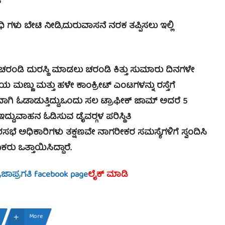
ಧಿ ಗಳು ಬೇಟಿ ನೀಡಿ,ದುರುವಾಸನೆ ನರಕ ತಪ್ಪಿಸಲು ಇಲ್ಲಿ
ರಂಡಿ ದುರಸ್ಥಿ ಮಾಡಲು ಚರಂಡಿ ಕಿತ್ತು ಸುಮಾರು ದಿನಗಳೇ
ಣ್ಣು ಮತ್ತು ಹಳೇ ಕಾಂಕ್ರೀಟ್ ಎಂಟಗಳನ್ನು ರಸ್ತೆಗೆ
ನದಾಗಿ ಓಡಾಡುತ್ತಿದ್ದು,ಒಂದು ಸಲ ಟ್ರಾಫೀಕ್ ಜಾಮ್ ಅದರೆ 5
ಇದ್ದು,ವಾಹನ ಓಡಿಸುವ ಡೈವರ್‍ಗಳ ಪರಿಸ್ಥಿತಿ
ರಸಭೆ ಅಧಿಕಾರಿಗಳು ತಕ್ಷಣವೇ ನಾಗರೀಕರ ಸಮಸ್ಯೆಗಳಿಗೆ ಸ್ವಂದಿಸಿ
 ಒತ್ತಾಯಿಸಿದ್ದಾರೆ.
್ರಜಾಪ್ರಗತಿ facebook page
ಲೈಕ್ ಮಾಡಿ
More