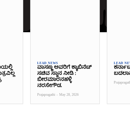
LEAD NEWS
LEAD N
ೆಯಲ್ಲಿ
ವಾಸಣ್ಣ ಅವರಿಗೆ ಕ್ಯಾಬಿನೆಟ್
ಕರ್ನಾ
್ರವಿಲ್ಲ
ಸಚಿವ ಸ್ಥಾನ ನೀಡಿ :
ಬದಲಾ
ಿ
ಬೀರಮಾರನಹಳ್ಳಿ
Prajapragat
ನರಸೇಗೌಡ.
Prajapragathi
-
May 28, 2026