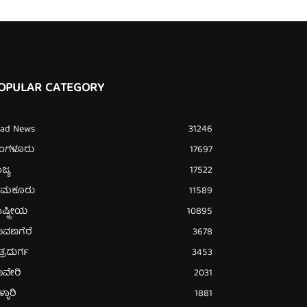
OPULAR CATEGORY
ead News
31246
ೆಂಗಳೂರು
17697
ಜ್ಯ
17522
ುಮಕೂರು
11589
ಷ್ಟ್ರೀಯ
10895
ಾವಣಗೆರೆ
3678
ತ್ರದುರ್ಗ
3453
ಾವೇರಿ
2031
್ಳಾರಿ
1881