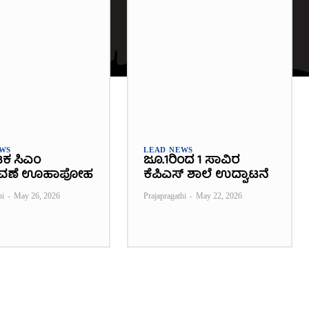
EWS
LEAD NEWS
ಟಕ ಸಿಎಂ
ಜೂ.1ರಿಂದ 1 ಸಾವಿರ
ವಣೆ ಊಹಾಪೋಹ
ಕೆಪಿಎಸ್ ಶಾಲೆ ಉದ್ಘಾಟನೆ
hi
-
May 26, 2026
Prajapragathi
-
May 22, 2026