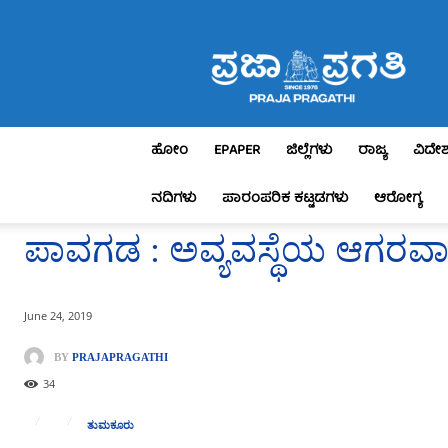
Praja
Pragathi
ಹೋಂ
EPAPER
ಜಿಲ್ಲೆಗಳು
ರಾಜ್ಯ
ವಿದೇ
ನದಿಗಳು
ಪಾರಂಪರಿಕ ಕಟ್ಟಡಗಳು
ಆರೋಗ್ಯ
ಪಾವಗಡ : ಅವ್ಯವಸ್ಥೆಯ ಆಗರವಾ
June 24, 2019
BY
PRAJAPRAGATHI
34
ತುಮಕೂರು