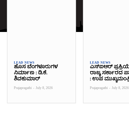
LEAD NEWS
LEAD NEWS
ಹೊಸ ಬೆಂಗಳೂರುಗಳ
ಎಸ್‌ಐಆರ್ ಪ್ರಕ್ರಿಯ
ನಿರ್ಮಾಣ : ಡಿ.ಕೆ.
ರಾಜ್ಯ ಸರ್ಕಾರದ ಪಾತ
ಶಿವಕುಮಾರ್
: ಉಪ ಮುಖ್ಯಮಂತ್ರ
Prajapragathi
-
July 8, 2026
Prajapragathi
-
July 8, 2026