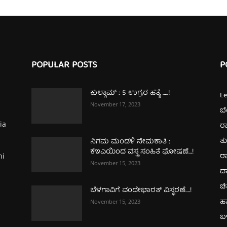
POPULAR POSTS
P
ಕುಲ್ಗಾಮ್‌ : 5 ಉಗ್ರರ ಹತ್ಯೆ …..!
L
November 17, 2023
ಬ
ia
ರಾ
ತ
ನಿಗಮ ಮಂಡಳಿ ನೇಮಕಾತಿ :
ಕೆಇಎಯಿಂದ ವಸ್ತ್ರ ಸಂಹಿತೆ ಘೋಷಣೆ…!
ರಾ
hi
November 15, 2023
ದ
ಚಿ
ಬೆಳಗಾವಿಗೆ ವಂದೇಭಾರತ್‌ ವಿಸ್ಥರಣೆ….!
ಹ
November 15, 2023
ಬಳ