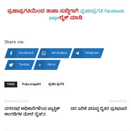
ಪ್ರಜಾಪ್ರಗತಿಯಿಂದ ತಾಜಾ ಸುದ್ದಿಗಾಗಿ
ಪ್ರಜಾಪ್ರಗತಿ facebook
page
ಲೈಕ್ ಮಾಡಿ
Share via:
Facebook
WhatsApp
Telegram
Twitter
More
TAGS
Praja pragathi
ಪ್ರಜಾ ಪ್ರಗತಿ
Previous article
Next article
ನಗರಸಭೆ ಅಧಿಕಾರಿಗಳಿಂದ ಪ್ಲಾಸ್ಟಿಕ್
ದರ ಏರಿಕೆ ವಿರುದ್ಧ ರೈತರ ಪ್ರತಿಭಟನೆ
ಅಂಗಡಿಗಳ ಮೇಲೆ ರೈಡ್..!!