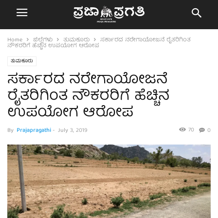
Home
ಜಿಲ್ಲೆಗಳು
ತುಮಕೂರು
ಸರ್ಕಾರದ ನರೇಗಾಯೋಜನೆ ರೈತರಿಗಿಂತ
ನೌಕರರಿಗೆ ಹೆಚ್ಚಿನ ಉಪಯೋಗ ಆರೋಪ
ತುಮಕೂರು
ಸರ್ಕಾರದ ನರೇಗಾಯೋಜನೆ
ರೈತರಿಗಿಂತ ನೌಕರರಿಗೆ ಹೆಚ್ಚಿನ
ಉಪಯೋಗ ಆರೋಪ
70
By
Prajapragathi
-
July 3, 2019
0