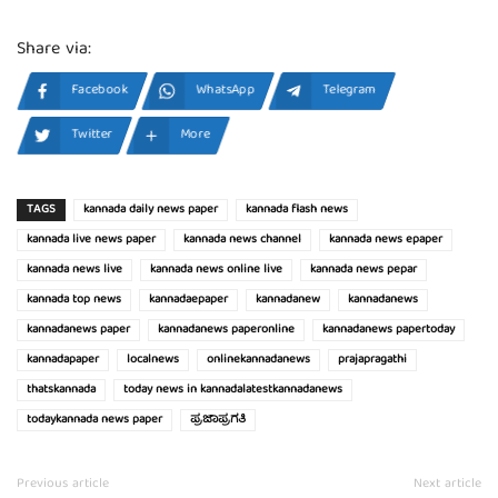
Share via:
Facebook
WhatsApp
Telegram
Twitter
More
TAGS
kannada daily news paper
kannada flash news
kannada live news paper
kannada news channel
kannada news epaper
kannada news live
kannada news online live
kannada news pepar
kannada top news
kannadaepaper
kannadanew
kannadanews
kannadanews paper
kannadanews paperonline
kannadanews papertoday
kannadapaper
localnews
onlinekannadanews
prajapragathi
thatskannada
today news in kannadalatestkannadanews
todaykannada news paper
ಪ್ರಜಾಪ್ರಗತಿ
Previous article
Next article