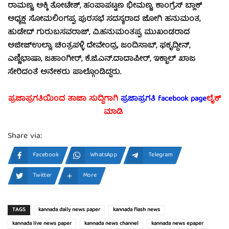
ರಾಮಣ್ಣ, ಅಕ್ಕಿ ತೋಟೇಶ್, ಹಂಪಾಪಟ್ಟಣ ಭೀಮಣ್ಣ, ಕಾಂಗ್ರೆಸ್ ಬ್ಲಾಕ್
ಅಧ್ಯಕ್ಷ ಸೋಮಲಿಂಗಪ್ಪ, ಪುರಸಭೆ ಸದಸ್ಯರಾದ ಜೋಗಿ ಹನುಮಂತ,
ಹುಡೇದ್ ಗುರುಬಸವರಾಜ್, ವಿ.ಹನುಮಂತಪ್ಪ, ಮುಖಂಡರಾದ
ಅಜೀಜ್‍ಉಲ್ಲಾ, ಚಿಂತ್ರಪಳ್ಳಿ ದೇವೇಂದ್ರ, ಜಂದಿಸಾಬ್, ಫಕೃದ್ಧೀನ್,
ಎಣ್ಣಿಭಾಷಾ, ಜಹಾಂಗೀರ್, ಕೆ.ಜಿ.ಎನ್.ದಾದಾಪೀರ್, ಇಕ್ಬಾಲ್ ಖಾಜ
ಸೇರಿದಂತೆ ಅನೇಕರು ಪಾಲ್ಗೊಂಡಿದ್ದರು.
ಪ್ರಜಾಪ್ರಗತಿಯಿಂದ ತಾಜಾ ಸುದ್ದಿಗಾಗಿ
ಪ್ರಜಾಪ್ರಗತಿ facebook page
ಲೈಕ್
ಮಾಡಿ
Share via:
Facebook
WhatsApp
Telegram
Twitter
More
TAGS
kannada daily news paper
kannada flash news
kannada live news paper
kannada news channel
kannada news epaper