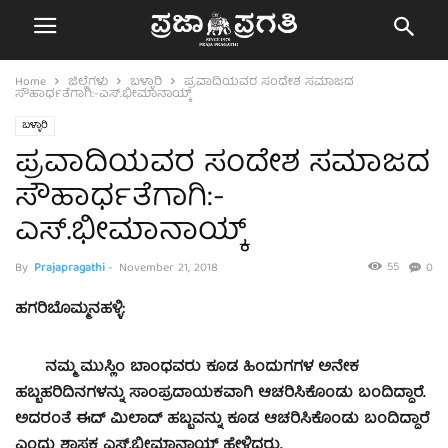
Home
ಜಿಲ್ಲೆಗಳು
ಬಳ್ಳಾರಿ
ಪ್ರವಾದಿಯವರ ಸಂದೇಶ ಸಮಾಜದ
ಸೌಹಾರ್ಧತೆಗಾಗಿ:-ಎಸ್.ಭೀಮಾನಾಯ್ಕ್
ಬಳ್ಳಾರಿ
ಪ್ರವಾದಿಯವರ ಸಂದೇಶ ಸಮಾಜದ
ಸೌಹಾರ್ಧತೆಗಾಗಿ:-
ಎಸ್.ಭೀಮಾನಾಯ್ಕ್
55
By
Prajapragathi
-
November 21, 2018
0
ಹಗರಿಬೊಮ್ಮನಹಳ್ಳಿ:
ನಮ್ಮ ಮುಸ್ಲಿಂ ಬಾಂಧವರು ಕೂಡ ಹಿಂದುಗಗಳ ಅನೇಕ
ಹಬ್ಬಹರಿದಿನಗಳನ್ನು ಸಾಂಪ್ರದಾಯಕವಾಗಿ ಆಚರಿಸಿಕೊಂಡು ಬಂದಿದ್ದಾರೆ.
ಅದರಂತೆ ಈದ್ ಮಿಲಾದ್ ಹಬ್ಬವನ್ನು ಕೂಡ ಆಚರಿಸಿಕೊಂಡು ಬಂದಿದ್ದಾರೆ
ಎಂದು ಶಾಸಕ ಎಸ್.ಭೀಮಾನಾಯ್ಕ್ ಹೇಳಿದರು.