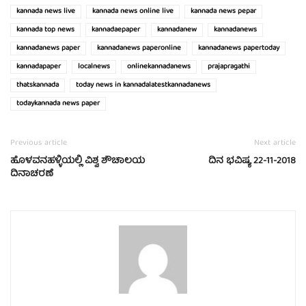
kannada news live
kannada news online live
kannada news pepar
kannada top news
kannadaepaper
kannadanew
kannadanews
kannadanews paper
kannadanews paperonline
kannadanews papertoday
kannadapaper
localnews
onlinekannadanews
prajapragathi
thatskannada
today news in kannadalatestkannadanews
todaykannada news paper
Previous article
Next article
ಹೊಳವನಹಳ್ಳಿಯಲ್ಲಿ ವಿಶ್ವ ಶೌಚಾಲಯ
ದಿನ ಭವಿಷ್ಯ 22-11-2018
ದಿನಾಚರಣೆ