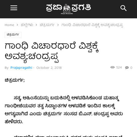
Home
ಜಿಲ್ಲೆಗಳು
ಚಿತ್ರದುರ್ಗ
ಗಾಂಧಿ ವಿಚಾರಧಾರೆ ವಿಶ್ವಕ್ಕೆ ಅವಶ್ಯ:ಚಂದ್ರಪ್ಪ
ಚಿತ್ರದುರ್ಗ
ಗಾಂಧಿ ವಿಚಾರಧಾರೆ ವಿಶ್ವಕ್ಕೆ
ಅವಶ್ಯ:ಚಂದ್ರಪ್ಪ
524
By
Prajapragathi
-
October 2, 2018
0
ಚಿತ್ರದುರ್ಗ;
ಸತ್ಯ, ಅಹಿಂಸೆಯನ್ನು ಬದುಕಿನಲ್ಲಿ ಅಳವಡಿಸಿಕೊಂಡ ಮಹಾತ್ಮ
ಗಾಂಧೀಜಿಯವರ ತತ್ವ ಸಿದ್ಧಾಂತಗಳ ಅಳವಡಿಕೆ ಇಂದಿನ ಕಾಲಕ್ಕೆ
ಅಗತ್ಯವಾಗಿದೆ ಎಂದು ಚಿತ್ರದುರ್ಗ ಸಂಸದ ಬಿ.ಎನ್. ಚಂದ್ರಪ್ಪ ಅವರು
ಹೇಳಿದರು.