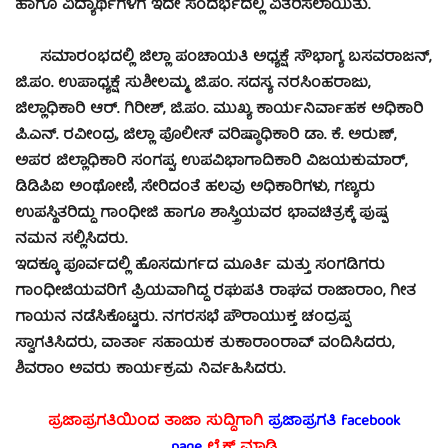
ಹಾಗೂ ವಿದ್ಯಾರ್ಥಿಗಳಿಗೆ ಇದೇ ಸಂದರ್ಭದಲ್ಲಿ ವಿತರಿಸಲಾಯಿತು.
ಸಮಾರಂಭದಲ್ಲಿ ಜಿಲ್ಲಾ ಪಂಚಾಯತಿ ಅಧ್ಯಕ್ಷೆ ಸೌಭಾಗ್ಯ ಬಸವರಾಜನ್,
ಜಿ.ಪಂ. ಉಪಾಧ್ಯಕ್ಷೆ ಸುಶೀಲಮ್ಮ, ಜಿ.ಪಂ. ಸದಸ್ಯ ನರಸಿಂಹರಾಜು,
ಜಿಲ್ಲಾಧಿಕಾರಿ ಆರ್. ಗಿರೀಶ್, ಜಿ.ಪಂ. ಮುಖ್ಯ ಕಾರ್ಯನಿರ್ವಾಹಕ ಅಧಿಕಾರಿ
ಪಿ.ಎನ್. ರವೀಂದ್ರ, ಜಿಲ್ಲಾ ಪೊಲೀಸ್ ವರಿಷ್ಠಾಧಿಕಾರಿ ಡಾ. ಕೆ. ಅರುಣ್,
ಅಪರ ಜಿಲ್ಲಾಧಿಕಾರಿ ಸಂಗಪ್ಪ, ಉಪವಿಭಾಗಾದಿಕಾರಿ ವಿಜಯಕುಮಾರ್,
ಡಿಡಿಪಿಐ ಅಂಥೋಣಿ, ಸೇರಿದಂತೆ ಹಲವು ಅಧಿಕಾರಿಗಳು, ಗಣ್ಯರು
ಉಪಸ್ಥಿತರಿದ್ದು ಗಾಂಧೀಜಿ ಹಾಗೂ ಶಾಸ್ತ್ರಿಯವರ ಭಾವಚಿತ್ರಕ್ಕೆ ಪುಷ್ಪ
ನಮನ ಸಲ್ಲಿಸಿದರು.
ಇದಕ್ಕೂ ಪೂರ್ವದಲ್ಲಿ ಹೊಸದುರ್ಗದ ಮೂರ್ತಿ ಮತ್ತು ಸಂಗಡಿಗರು
ಗಾಂಧೀಜಿಯವರಿಗೆ ಪ್ರಿಯವಾಗಿದ್ದ ರಘುಪತಿ ರಾಘವ ರಾಜಾರಾಂ, ಗೀತ
ಗಾಯನ ನಡೆಸಿಕೊಟ್ಟರು. ನಗರಸಭೆ ಪೌರಾಯುಕ್ತ ಚಂದ್ರಪ್ಪ
ಸ್ವಾಗತಿಸಿದರು, ವಾರ್ತಾ ಸಹಾಯಕ ತುಕಾರಾಂರಾವ್ ವಂದಿಸಿದರು,
ಶಿವರಾಂ ಅವರು ಕಾರ್ಯಕ್ರಮ ನಿರ್ವಹಿಸಿದರು.
ಪ್ರಜಾಪ್ರಗತಿಯಿಂದ ತಾಜಾ ಸುದ್ದಿಗಾಗಿ
ಪ್ರಜಾಪ್ರಗತಿ facebook