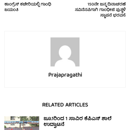
ಕಾಂಗ್ರೆಸ್ ಕಚೇರಿಯಲ್ಲಿ ಗಾಂಧಿ
150ನೇ ಜನ್ಮ ದಿನಾಚರಣೆ
ಜಯಂತಿ
ಸವಿನೆನಪಿಗಾಗಿ ಗಾಂಧೀಜಿ ಪುತ್ಥಳಿ
ಸ್ಥಾಪನೆ ಭರವಸೆ
Prajapragathi
RELATED ARTICLES
ಜೂ.1ರಿಂದ 1 ಸಾವಿರ ಕೆಪಿಎಸ್ ಶಾಲೆ
ಉದ್ಘಾಟನೆ