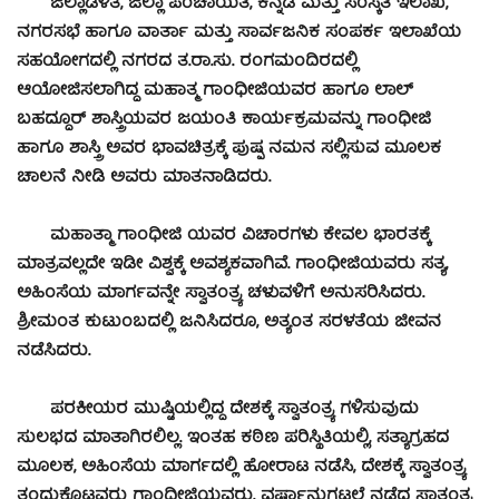
ಜಿಲ್ಲಾಡಳಿತ, ಜಿಲ್ಲಾ ಪಂಚಾಯತಿ, ಕನ್ನಡ ಮತ್ತು ಸಂಸ್ಕತಿ ಇಲಾಖೆ,
ನಗರಸಭೆ ಹಾಗೂ ವಾರ್ತಾ ಮತ್ತು ಸಾರ್ವಜನಿಕ ಸಂಪರ್ಕ ಇಲಾಖೆಯ
ಸಹಯೋಗದಲ್ಲಿ ನಗರದ ತ.ರಾ.ಸು. ರಂಗಮಂದಿರದಲ್ಲಿ
ಆಯೋಜಿಸಲಾಗಿದ್ದ ಮಹಾತ್ಮ ಗಾಂಧೀಜಿಯವರ ಹಾಗೂ ಲಾಲ್
ಬಹದ್ದೂರ್ ಶಾಸ್ತ್ರಿಯವರ ಜಯಂತಿ ಕಾರ್ಯಕ್ರಮವನ್ನು ಗಾಂಧೀಜಿ
ಹಾಗೂ ಶಾಸ್ತ್ರಿ ಅವರ ಭಾವಚಿತ್ರಕ್ಕೆ ಪುಷ್ಪ ನಮನ ಸಲ್ಲಿಸುವ ಮೂಲಕ
ಚಾಲನೆ ನೀಡಿ ಅವರು ಮಾತನಾಡಿದರು.
ಮಹಾತ್ಮಾ ಗಾಂಧೀಜಿ ಯವರ ವಿಚಾರಗಳು ಕೇವಲ ಭಾರತಕ್ಕೆ
ಮಾತ್ರವಲ್ಲದೇ ಇಡೀ ವಿಶ್ವಕ್ಕೆ ಅವಶ್ಯಕವಾಗಿವೆ. ಗಾಂಧೀಜಿಯವರು ಸತ್ಯ,
ಅಹಿಂಸೆಯ ಮಾರ್ಗವನ್ನೇ ಸ್ವಾತಂತ್ರ್ಯ ಚಳುವಳಿಗೆ ಅನುಸರಿಸಿದರು.
ಶ್ರೀಮಂತ ಕುಟುಂಬದಲ್ಲಿ ಜನಿಸಿದರೂ, ಅತ್ಯಂತ ಸರಳತೆಯ ಜೀವನ
ನಡೆಸಿದರು.
ಪರಕೀಯರ ಮುಷ್ಟಿಯಲ್ಲಿದ್ದ ದೇಶಕ್ಕೆ ಸ್ವಾತಂತ್ರ್ಯ ಗಳಿಸುವುದು
ಸುಲಭದ ಮಾತಾಗಿರಲಿಲ್ಲ. ಇಂತಹ ಕಠಿಣ ಪರಿಸ್ಥಿತಿಯಲ್ಲಿ, ಸತ್ಯಾಗ್ರಹದ
ಮೂಲಕ, ಅಹಿಂಸೆಯ ಮಾರ್ಗದಲ್ಲಿ ಹೋರಾಟ ನಡೆಸಿ, ದೇಶಕ್ಕೆ ಸ್ವಾತಂತ್ರ್ಯ
ತಂದುಕೊಟ್ಟವರು ಗಾಂಧೀಜಿಯವರು. ವರ್ಷಾನುಗಟ್ಟಲೆ ನಡೆದ ಸ್ವಾತಂತ್ರ್ಯ