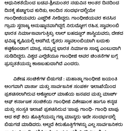
ಆಧುನಿಕತೆಯಿಂದ ಬಡವ-ಶ್ರೀಮಂತರ ನಡುವಿನ ಅಂತರ ದಿನದಿಂದ
ದಿನಕ್ಕೆ ಹೆಚ್ಚಾಗುವ ಕುರಿತು, ಅಂದಿನ ಸಂದರ್ಭದಲ್ಲಿಯೇ
ಗಾಂಧೀಜಿಯವರು ಎಚ್ಚರಿಕೆ ನೀಡಿದ್ದರು. ಗಾಂಧೀಜಿಯವರ ಕನಸಿನ
ಗ್ರಾಮ ಸ್ವರಾಜ್ಯ ಅನುಷ್ಠಾನವಾಗಿದ್ದರೆ, ನಿರುದ್ಯೋಗ ರಹಿತ, ಸ್ವಾವಲಂಬಿ
ಭಾರತ ನಿರ್ಮಾಣವಾಗುತ್ತಿತ್ತು. ಲಾಲ್ ಬಹದ್ದೂರ್ ಶಾಸ್ತ್ರಿಯವರು, ದೇಶದ
ಭವಿಷ್ಯ ಕೃಷಿಯಲ್ಲಿ ಅಡಗಿದೆ, ರೈತರು ಸ್ವಾವಲಂಬಿಯಾಗಿ ಬದುಕು
ಕಟ್ಟಿಕೊಂಡಾಗ ಮಾತ್ರ, ಸಮೃದ್ಧ ಭಾರತ ನಿರ್ಮಾಣ ಸಾಧ್ಯ ಎಂಬುದಾಗಿ
ನುಡಿದಿದ್ದರು.
ವಿಶ್ವದ ಎಲ್ಲೆಡೆಯೂ ಗಾಂಧೀಜಿ ಅವರ ಚಿಂತನೆಗಳ ಬಗ್ಗೆ
ಪ್ರಸ್ತುತತೆಯನ್ನು ಕಾಣಬಹುದಾಗಿದೆ ಎಂದರು.
ವಿಶೇಷ ಸಂಚಿಕೆಗಳ ಬಿಡುಗಡೆ : ಮಹಾತ್ಮಾ ಗಾಂಧೀಜಿ ಜಯಂತಿ
ಅಂಗವಾಗಿ ವಾರ್ತಾ ಮತ್ತು ಸಾರ್ವಜನಿಕ ಸಂಪರ್ಕ ಇಲಾಖೆಯಿಂದ
ಪ್ರಕಟಿಸಲಾಗಿರುವ ಅಕ್ಟೋಬರ್ ಮಾಹೆಯ ಜನಪದ ಮತ್ತು ಮಾರ್ಚ್
ಆಫ್ ಕರ್ನಾಟಕ ಸಂಚಿಕೆಯ ಗಾಂಧೀಜಿ ವಿಶೇಷಾಂಕ ಹಾಗೂ ಕನ್ನಡ
ಮತ್ತು ಸಂಸ್ಸತಿ ಇಲಾಖೆ ಪ್ರಕಟಿಸಿರುವ ‘ಪಾಪು ಗಾಂಧಿ- ಗಾಂಧಿ ಬಾಪು
ಆದ ಕಥೆ’ ಕಿರು ಹೊತ್ತಿಗೆಯನ್ನು ಗಣ್ಯ ಮಾನ್ಯರು ಇದೇ ಸಂದರ್ಭದಲ್ಲಿ
ಬಿಡುಗಡೆ ಮಾಡಿದರು. ಅಲ್ಲದೆ ಕಿರುಹೊತ್ತಿಗೆಗಳನ್ನು ಎಲ್ಲ ಸಾರ್ವಜನಿಕರು