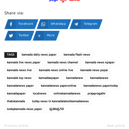
page
ಲೈಕ್ ಮಾಡಿ
Share via:
Facebook
WhatsApp
Telegram
Twitter
More
TAGS
kannada daily news paper
kannada flash news
kannada live news paper
kannada news channel
kannada news epaper
kannada news live
kannada news online live
kannada news pepar
kannada top news
kannadaepaper
kannadanew
kannadanews
kannadanews paper
kannadanews paperonline
kannadanews papertoday
kannadapaper
localnews
onlinekannadanews
prajapragathi
thatskannada
today news in kannadalatestkannadanews
todaykannada news paper
ಪ್ರಜಾಪ್ರಗತಿ
Previous article
Next article