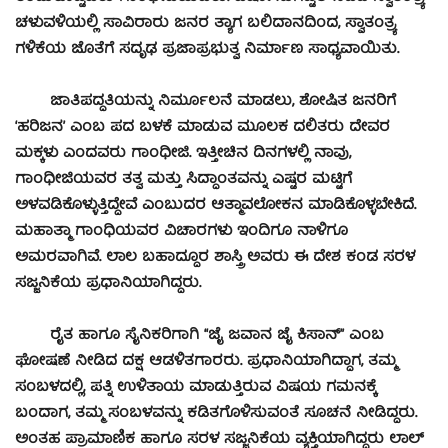
ಚಳುವಳಿಯಲ್ಲಿ ಸಾವಿರಾರು ಜನರ ತ್ಯಾಗ ಬಲಿದಾನದಿಂದ, ಸ್ವಾತಂತ್ರ್ಯ
ಗಳಿಕೆಯ ಜೊತೆಗೆ ಸದೃಢ ಪ್ರಜಾಪ್ರಭುತ್ವ ನಿರ್ಮಾಣ ಸಾಧ್ಯವಾಯಿತು.
ಜಾತಿಪದ್ಧತಿಯನ್ನು ನಿರ್ಮೂಲನೆ ಮಾಡಲು, ಶೋಷಿತ ಜನರಿಗೆ
‘ಹರಿಜನ’ ಎಂಬ ಪದ ಬಳಕೆ ಮಾಡುವ ಮೂಲಕ ದಲಿತರು ದೇವರ
ಮಕ್ಕಳು ಎಂದವರು ಗಾಂಧೀಜಿ. ಇತ್ತೀಚಿನ ದಿನಗಳಲ್ಲಿ ನಾವು,
ಗಾಂಧೀಜಿಯವರ ತತ್ವ ಮತ್ತು ಸಿದ್ಧಾಂತವನ್ನು ಎಷ್ಟರ ಮಟ್ಟಿಗೆ
ಅಳವಡಿಕೊಳ್ಳುತ್ತಿದ್ದೇವೆ ಎಂಬುದರ ಆತ್ಮಾವಲೋಕನ ಮಾಡಿಕೊಳ್ಳಬೇಕಿದೆ.
ಮಹಾತ್ಮಾ ಗಾಂಧಿಯವರ ವಿಚಾರಗಳು ಇಂದಿಗೂ ನಾಳಿಗೂ
ಅಮರವಾಗಿವೆ. ಲಾಲ ಬಹಾದ್ದೂರ ಶಾಸ್ತ್ರಿ ಅವರು ಈ ದೇಶ ಕಂಡ ಸರಳ
ಸಜ್ಜನಿಕೆಯ ಪ್ರಧಾನಿಯಾಗಿದ್ದರು.
ರೈತ ಹಾಗೂ ಸೈನಿಕರಿಗಾಗಿ “ಜೈ ಜವಾನ ಜೈ ಕಿಸಾನ್” ಎಂಬ
ಘೋಷಣೆ ನೀಡಿದ ದಕ್ಷ ಆಡಳಿತಗಾರರು. ಪ್ರಧಾನಿಯಾಗಿದ್ದಾಗ, ತಮ್ಮ
ಸಂಬಳದಲ್ಲಿ, ಪತ್ನಿ ಉಳಿತಾಯ ಮಾಡುತ್ತಿರುವ ವಿಷಯ ಗಮನಕ್ಕೆ
ಬಂದಾಗ, ತಮ್ಮ ಸಂಬಳವನ್ನು ಕಡಿತಗೊಳಿಸುವಂತೆ ಸೂಚನೆ ನೀಡಿದ್ದರು.
ಅಂತಹ ಪ್ರಾಮಾಣಿಕ ಹಾಗೂ ಸರಳ ಸಜ್ಜನಿಕೆಯ ವ್ಯಕ್ತಿಯಾಗಿದ್ದರು ಲಾಲ್