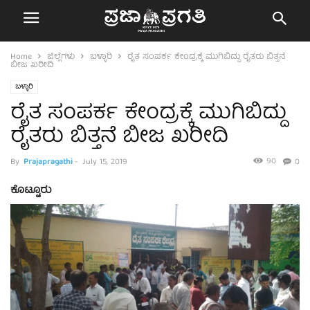
Home
ಜಿಲ್ಲೆಗಳು
ಬಳ್ಳಾರಿ
ರೈತ ಸಂಪರ್ಕ ಕೇಂದ್ರಕ್ಕೆ ಮುಗಿಬಿದ್ದು ರೈತರು ಬಿತ್ತನೆ
ಬೀಜ ಖರೀದಿ
ಬಳ್ಳಾರಿ
ರೈತ ಸಂಪರ್ಕ ಕೇಂದ್ರಕ್ಕೆ ಮುಗಿಬಿದ್ದು
ರೈತರು ಬಿತ್ತನೆ ಬೀಜ ಖರೀದಿ
90
By
Prajapragathi
-
July 15, 2019
0
ಕೊಟ್ಟೂರು