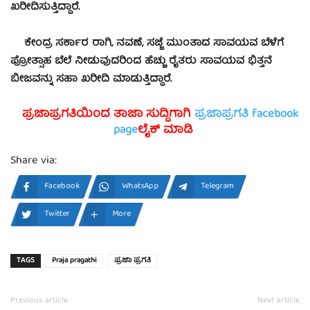
ಖರೀದಿಸುತ್ತಿದ್ದಾರೆ.
ಕೇಂದ್ರ ಸರ್ಕಾರ ರಾಗಿ, ನವಣೆ, ಸಜ್ಜೆ ಮುಂತಾದ ಸಾವಯವ ಬೆಳೆಗೆ
ಪ್ರೋತ್ಸಾಹ ಬೆಲೆ ನೀಡುವುದರಿಂದ ಹೆಚ್ಚು ರೈತರು ಸಾವಯವ ಭಿತ್ತನೆ
ಬೀಜವನ್ನು ಸಹಾ ಖರೀದಿ ಮಾಡುತ್ತಿದ್ದಾರೆ.
ಪ್ರಜಾಪ್ರಗತಿಯಿಂದ ತಾಜಾ ಸುದ್ದಿಗಾಗಿ
ಪ್ರಜಾಪ್ರಗತಿ facebook
page
ಲೈಕ್ ಮಾಡಿ
Share via:
Facebook
WhatsApp
Telegram
Twitter
More
TAGS
Praja pragathi
ಪ್ರಜಾ ಪ್ರಗತಿ
Previous article
Next article