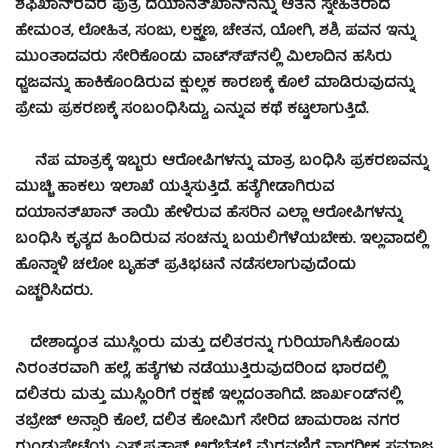
ಶಫಿಖಾನ್‍ರವರ ಪುತ್ರ ದಯಾನತ್‍ಖಾನ್‍ನನ್ನು ಆತನ ಸ್ನೇಹಿತರಾದ
ಹೇಮಂತ, ಲೋಹಿತ, ಸಂಜು, ಲಕ್ಷ್ಮಣ, ಚೇತನ, ಯೋಗಿ, ಶಶಿ, ಪವನ ಇನ್ನು
ಮುಂತಾದವರು ಸೇರಿಕೊಂಡು ವಾಟ್ಸ್‍ಪ್‍ನಲ್ಲಿ ಮಿಲಾದಿನ ಹಸಿರು
ಧ್ವಜವನ್ನು ಹಾಕಿಕೊಂಡಿರುವ ಕ್ಷುಲ್ಲಕ ಕಾರಣಕ್ಕೆ ಕೊಲೆ ಮಾಡಿರುವುದನ್ನು
ಪ್ರೇಮ ಪ್ರಕರಣಕ್ಕೆ ಸಂಬಂಧಿಸಿದ್ದು, ಎನ್ನುವ ಕಥೆ ಕಟ್ಟಲಾಗುತ್ತಿದೆ.
ನೆಪ ಮಾತ್ರಕ್ಕೆ ಇಬ್ಬರು ಆರೋಪಿಗಳನ್ನು ಮಾತ್ರ ಬಂಧಿಸಿ ಪ್ರಕರಣವನ್ನು
ಮುಚ್ಚಿ ಹಾಕಲು ಇಲಾಖೆ ಯತ್ನಿಸುತ್ತಿದೆ. ಹತ್ಯೆಗೀಡಾಗಿರುವ
ದಯಾನತ್‍ಖಾನ್ ತಾಯಿ ಹೇಳಿರುವ ಹೆಸರಿನ ಎಲ್ಲಾ ಆರೋಪಿಗಳನ್ನು
ಬಂಧಿಸಿ ಕೃತ್ಯದ ಹಿಂದಿರುವ ಸಂಚನ್ನು ಬಯಲಿಗೆಳೆಯಬೇಕು. ಇಲ್ಲವಾದಲ್ಲಿ
ಹೊನ್ನಾಳಿ ಚಲೋ ಬೃಹತ್ ಪ್ರತಿಭಟನೆ ನಡೆಸಲಾಗುವುದೆಂದು
ಎಚ್ಚರಿಸಿದರು.
ದೇಶಾದ್ಯಂತ ಮುಸ್ಲಿಂರು ಮತ್ತು ದಲಿತರನ್ನು ಗುರಿಯಾಗಿಸಿಕೊಂಡು
ನಿರಂತರವಾಗಿ ಹಲ್ಲೆ, ಹತ್ಯೆಗಳು ನಡೆಯುತ್ತಿರುವುದರಿಂದ ಭಾರದಲ್ಲಿ
ದಲಿತರು ಮತ್ತು ಮುಸ್ಲಿಂರಿಗೆ ರಕ್ಷಣೆ ಇಲ್ಲದಂತಾಗಿದೆ. ಜಾರ್ಖಂಡ್‍ನಲ್ಲಿ
ತಬ್ರೇಜ್ ಅನ್ಸಾರಿ ಕೊಲೆ, ದಲಿತ ಕೋಮಿಗೆ ಸೇರಿದ ಚಾಮರಾಜ ನಗರ
ಗುಂಡ್ಲುಪೇಟೆಯ ಎಸ್.ಪ್ರತಾಪ್ ಅರೆಬೆತ್ತಲೆ ಮೆರವಣಿಗೆ ನಾಗರೀಕ ಸಮಾಜ