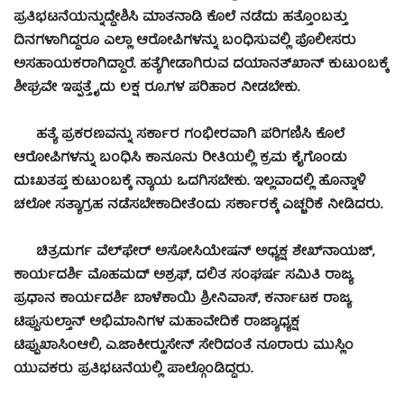
ಪ್ರತಿಭಟನೆಯನ್ನುದ್ದೇಶಿಸಿ ಮಾತನಾಡಿ ಕೊಲೆ ನಡೆದು ಹತ್ತೊಂಬತ್ತು
ದಿನಗಳಾಗಿದ್ದರೂ ಎಲ್ಲಾ ಆರೋಪಿಗಳನ್ನು ಬಂಧಿಸುವಲ್ಲಿ ಪೊಲೀಸರು
ಅಸಹಾಯಕರಾಗಿದ್ದಾರೆ. ಹತ್ಯೆಗೀಡಾಗಿರುವ ದಯಾನತ್‍ಖಾನ್ ಕುಟುಂಬಕ್ಕೆ
ಶೀಘ್ರವೇ ಇಪ್ಪತ್ತೈದು ಲಕ್ಷ ರೂ.ಗಳ ಪರಿಹಾರ ನೀಡಬೇಕು.
ಹತ್ಯೆ ಪ್ರಕರಣವನ್ನು ಸರ್ಕಾರ ಗಂಭೀರವಾಗಿ ಪರಿಗಣಿಸಿ ಕೊಲೆ
ಆರೋಪಿಗಳನ್ನು ಬಂಧಿಸಿ ಕಾನೂನು ರೀತಿಯಲ್ಲಿ ಕ್ರಮ ಕೈಗೊಂಡು
ದುಃಖತಪ್ತ ಕುಟುಂಬಕ್ಕೆ ನ್ಯಾಯ ಒದಗಿಸಬೇಕು. ಇಲ್ಲವಾದಲ್ಲಿ ಹೊನ್ನಾಳಿ
ಚಲೋ ಸತ್ಯಾಗ್ರಹ ನಡೆಸಬೇಕಾದೀತೆಂದು ಸರ್ಕಾರಕ್ಕೆ ಎಚ್ಚರಿಕೆ ನೀಡಿದರು.
ಚಿತ್ರದುರ್ಗ ವೆಲ್‍ಫೇರ್ ಅಸೋಸಿಯೇಷನ್ ಅಧ್ಯಕ್ಷ ಶೇಖ್‍ನಾಯಜ್,
ಕಾರ್ಯದರ್ಶಿ ಮೊಹಮದ್ ಅಶ್ರಫ್, ದಲಿತ ಸಂಘರ್ಷ ಸಮಿತಿ ರಾಜ್ಯ
ಪ್ರಧಾನ ಕಾರ್ಯದರ್ಶಿ ಬಾಳೆಕಾಯಿ ಶ್ರೀನಿವಾಸ್, ಕರ್ನಾಟಕ ರಾಜ್ಯ
ಟಿಪ್ಪುಸುಲ್ತಾನ್ ಅಭಿಮಾನಿಗಳ ಮಹಾವೇದಿಕೆ ರಾಜ್ಯಾಧ್ಯಕ್ಷ
ಟಿಪ್ಪುಖಾಸಿಂಆಲಿ, ಎ.ಜಾಕೀರ್‍ಹುಸೇನ್ ಸೇರಿದಂತೆ ನೂರಾರು ಮುಸ್ಲಿಂ
ಯುವಕರು ಪ್ರತಿಭಟನೆಯಲ್ಲಿ ಪಾಲ್ಗೊಂಡಿದ್ದರು.