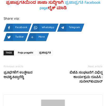
ಪ್ರಜಾಪ್ರಗತಿಯಿಂದ ತಾಜಾ ಸುದ್ದಿಗಾಗಿ
ಪ್ರಜಾಪ್ರಗತಿ facebook
page
ಲೈಕ್ ಮಾಡಿ
Share via:
Facebook
WhatsApp
Telegram
Twitter
More
TAGS
Praja pragathi
ಪ್ರಜಾಪ್ರಗತಿ
Previous article
Next article
ಪ್ರತಿಭೆಗಳಿಗೆ ಉತ್ತೇಜನ
ಬಿಜೆಪಿ ಸಂಘಟನೆಗೆ ವಿಭಿನ್ನ
ಅವಶ್ಯ;ತಿಪ್ಪಾರೆಡ್ಡಿ
ಕಾರ್ಯಕ್ರಮ ರೂಪಿಸಿ :
ಸುನೀಲ್‍ಕುಮಾರ್