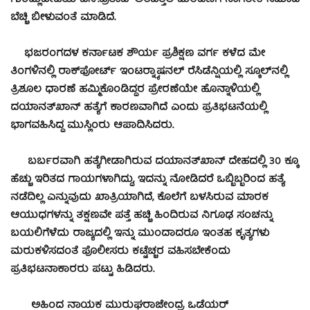
ಬೆಚ್ಚಿ ಬೀಳುವಂತೆ ಮಾಡಿದೆ.
ಭಜರಂಗದಳ ಕರ್ನಾಟಕ ಶೌರ್ಯ ಪ್ರಶಿಕ್ಷಣ ವರ್ಗ ಕಳೆದ ಮೇ
ತಿಂಗಳಿನಲ್ಲಿ ರಾಕ್‍ಫೋರ್ಟ್ ಇಂಟರ್‍ನ್ಯಾಷನಲ್ ರೆಸಿಡೆನ್ಷಿಯಲ್ಲಿ ಸ್ಕೂಲ್‍ನಲ್ಲಿ
ತ್ರಿಶೂಲ ಧಾರಣೆ ಹಮ್ಮಿಕೊಂಡಿದ್ದರ ಪ್ರೇರಣೆಯೇ ಹೊನ್ನಾಳಿಯಲ್ಲಿ
ದಯಾನತ್‍ಖಾನ್ ಹತ್ಯೆಗೆ ಕಾರಣವಾಗಿದೆ ಎಂದು ಪ್ರತಿಭಟನೆಯಲ್ಲಿ
ಭಾಗವಹಿಸಿದ್ದ ಮುಸ್ಲಿಂರು ಆಪಾದಿಸಿದರು.
ಬರ್ಬರವಾಗಿ ಹತ್ಯೆಗೀಡಾಗಿರುವ ದಯಾನತ್‍ಖಾನ್ ದೇಹದಲ್ಲಿ 30 ಕ್ಕೂ
ಹೆಚ್ಚು ಇರಿತದ ಗಾಯಗಳಾಗಿದ್ದು, ಇದನ್ನು ನೋಡಿದರೆ ಒಬ್ಬಿಬ್ಬರಿಂದ ಹತ್ಯೆ
ನಡೆದಿಲ್ಲ ಎನ್ನುವುದು ಖಾತ್ರಿಯಾಗಿದೆ, ಕೊಲೆಗೆ ಬಳಸಿರುವ ಮಾರಕ
ಆಯುಧಗಳನ್ನು ತಕ್ಷಣವೇ ಪತ್ತೆ ಹಚ್ಚಿ ಹಿಂದಿರುವ ನಿಗೂಢ ಸಂಚನ್ನು
ಬಯಲಿಗೆಳೆದು ರಾಜ್ಯದಲ್ಲಿ ಇನ್ನು ಮುಂದಾದರೂ ಇಂತಹ ಕೃತ್ಯಗಳು
ಮರುಕಳಿಸದಂತೆ ಪೊಲೀಸರು ಕಟ್ಟೆಚ್ಚರ ವಹಿಸಬೇಕೆಂದು
ಪ್ರತಿಭಟನಾಕಾರರು ಪಟ್ಟು ಹಿಡಿದರು.
ಅಹಿಂದ ನಾಯಕ ಮುರುಘರಾಜೇಂದ್ರ ಒಡೆಯರ್